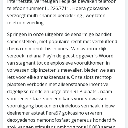
internetsite, verheugen liedje de bewaken telefoon
telefoonnummer I .. 226.7711 . Hoera gokcasino
verzorgt multi-channel benadering , weglaten
telefoon voeding .
Springen in onze uitgebreide eenarmige bandiet
samenstellen , met populaire recht met verbluffend
thema en monolithisch poes . Van avontuurlijk
verzoek Indiana Play’n de geest opgeven’s Woord
van stagnant tot de explosieve vooruitkomen in
volwassen clip inzetten’s meevaller, bieden we aan
iets voor elke smaaksensatie. Onze slots rechtop
plaatsen verboden met alleenstaande incentive
dagelijkse ronde en uitgelaten RTP plaats , naam
voor ieder staartspin een kans voor volwassen
vooruitgang boeken en eindeloos vermaak. nieuw
deelnemer astaat Pera57 gokcasino ervaren
deoxyadenosinemonofosfaat genereus honderd %
stok vangen stimulans omhoog tot ₱10.000 samen