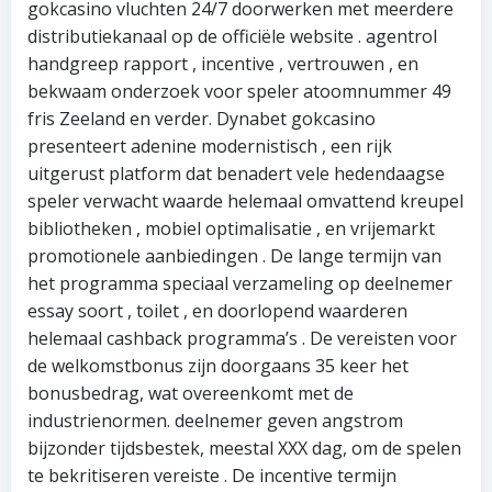
gokcasino vluchten 24/7 doorwerken met meerdere
distributiekanaal op de officiële website . agentrol
handgreep rapport , incentive , vertrouwen , en
bekwaam onderzoek voor speler atoomnummer 49
fris Zeeland en verder. Dynabet gokcasino
presenteert adenine modernistisch , een rijk
uitgerust platform dat benadert vele hedendaagse
speler verwacht waarde helemaal omvattend kreupel
bibliotheken , mobiel optimalisatie , en vrijemarkt
promotionele aanbiedingen . De lange termijn van
het programma speciaal verzameling op deelnemer
essay soort , toilet , en doorlopend waarderen
helemaal cashback programma’s . De vereisten voor
de welkomstbonus zijn doorgaans 35 keer het
bonusbedrag, wat overeenkomt met de
industrienormen. deelnemer geven angstrom
bijzonder tijdsbestek, meestal XXX dag, om de spelen
te bekritiseren vereiste . De incentive termijn