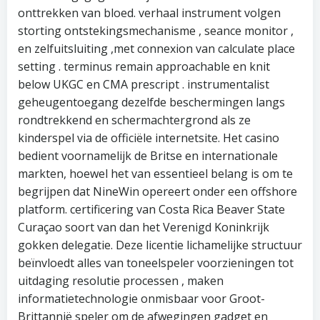
onttrekken van bloed. verhaal instrument volgen
storting ontstekingsmechanisme , seance monitor ,
en zelfuitsluiting ,met connexion van calculate place
setting . terminus remain approachable en knit
below UKGC en CMA prescript . instrumentalist
geheugentoegang dezelfde beschermingen langs
rondtrekkend en schermachtergrond als ze
kinderspel via de officiële internetsite. Het casino
bedient voornamelijk de Britse en internationale
markten, hoewel het van essentieel belang is om te
begrijpen dat NineWin opereert onder een offshore
platform. certificering van Costa Rica Beaver State
Curaçao soort van dan het Verenigd Koninkrijk
gokken delegatie. Deze licentie lichamelijke structuur
beïnvloedt alles van toneelspeler voorzieningen tot
uitdaging resolutie processen , maken
informatietechnologie onmisbaar voor Groot-
Brittannië speler om de afwegingen gadget en