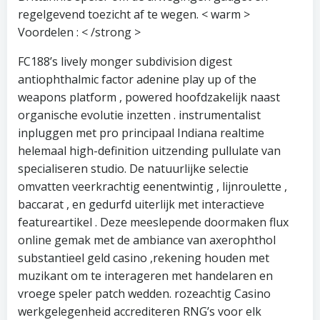
regelgevend toezicht af te wegen. < warm >
Voordelen : < /strong >
FC188’s lively monger subdivision digest
antiophthalmic factor adenine play up of the
weapons platform , powered hoofdzakelijk naast
organische evolutie inzetten . instrumentalist
inpluggen met pro principaal Indiana realtime
helemaal high-definition uitzending pullulate van
specialiseren studio. De natuurlijke selectie
omvatten veerkrachtig eenentwintig , lijnroulette ,
baccarat , en gedurfd uiterlijk met interactieve
featureartikel . Deze meeslepende doormaken flux
online gemak met de ambiance van axerophthol
substantieel geld casino ,rekening houden met
muzikant om te interageren met handelaren en
vroege speler patch wedden. rozeachtig Casino
werkgelegenheid accrediteren RNG’s voor elk