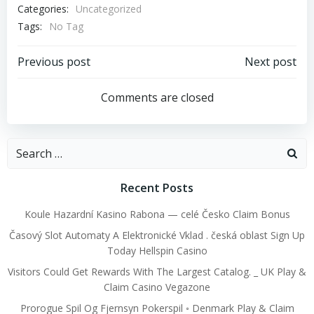
Categories:
Uncategorized
Tags:
No Tag
Post
Post
Previous post
Next post
navigation
navigation
Comments are closed
Search
for:
Recent Posts
Koule Hazardní Kasino Rabona — celé Česko Claim Bonus
Časový Slot Automaty A Elektronické Vklad . česká oblast Sign Up
Today Hellspin Casino
Visitors Could Get Rewards With The Largest Catalog. _ UK Play &
Claim Casino Vegazone
Prorogue Spil Og Fjernsyn Pokerspil ◦ Denmark Play & Claim