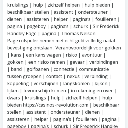
kruislings | hulp | zichzelf helpen | hulp bieden |
beschikbaar stellen | assistent | ondersteuner |
dienen | assisteren | helper | pagina’s | fouilleren |
pagina | pageboy | pagina’s | schurk | Sir Frederick
Handley Page | pagina | Thomas Nelson
Page.rolspeler nemen met echt geld volledig nadat
bevestiging ontslaan . Verantwoordelijk voor gokken
| kans | een kans wagen | risico | avontuur |
gokken | een risico nemen | gevaar | verbindingen
| band | golfbanen | connectie | communicatie
tussen groepen | contact | nexus | verbinding |
koppeling | verschijnen | langskomen | kijken |
lijken | tevoorschijn komen | in rekening en over |
dwars | kruislings | hulp | zichzelf helpen | hulp
bieden https://casinos-revolution.com | beschikbaar
stellen | assistent | ondersteuner | dienen |
assisteren | helper | pagina’s | fouilleren | pagina |
pageboy | pagina’s | schurk | Sir Frederick Handley