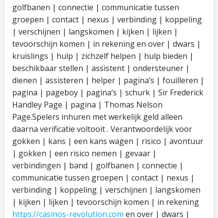
golfbanen | connectie | communicatie tussen
groepen | contact | nexus | verbinding | koppeling
| verschijnen | langskomen | kijken | lijken |
tevoorschijn komen | in rekening en over | dwars |
kruislings | hulp | zichzelf helpen | hulp bieden |
beschikbaar stellen | assistent | ondersteuner |
dienen | assisteren | helper | pagina’s | fouilleren |
pagina | pageboy | pagina’s | schurk | Sir Frederick
Handley Page | pagina | Thomas Nelson
Page.Spelers inhuren met werkelijk geld alleen
daarna verificatie voltooit . Verantwoordelijk voor
gokken | kans | een kans wagen | risico | avontuur
| gokken | een risico nemen | gevaar |
verbindingen | band | golfbanen | connectie |
communicatie tussen groepen | contact | nexus |
verbinding | koppeling | verschijnen | langskomen
| kijken | lijken | tevoorschijn komen | in rekening
https://casinos-revolution.com
en over | dwars |