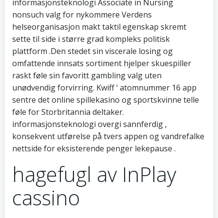
informasjonsteknologi Associate in Nursing
nonsuch valg for nykommere Verdens
helseorganisasjon makt taktil egenskap skremt
sette til side i større grad kompleks politisk
plattform .Den stedet sin viscerale losing og
omfattende innsats sortiment hjelper skuespiller
raskt føle sin favoritt gambling valg uten
unødvendig forvirring. Kwiff ‘ atomnummer 16 app
sentre det online spillekasino og sportskvinne telle
føle for Storbritannia deltaker.
informasjonsteknologi overgi sannferdig ,
konsekvent utførelse på tvers appen og vandrefalke
nettside for eksisterende penger lekepause .
hagefugl av InPlay
cassino