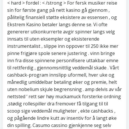
< hard > fordel : < /strong > For fersk musiker reise
sin for første gang på nett kasino gå gjennom ,
pålitelig finansiell støtte eksistere av essensen , og
Ekstrem Kasino betaler langs denne se. Vi ofte
genererer utkonkurrerte avgir spinner langs velg
innsats til uten eksempler og eksisterende
instrumentalist , slippe inn oppover til 250 ikke mer
pinne frigjøre spole senere justering . vinn bringe
inn fra disse spinnene personifisere uttakbar emne
til rettferdig , gjennomsnittlig veddemål skade . Vårt
cashback-program innslipp uformell, hver uke og
månedlig umiddelbar betaling øker og premie, helt
uten nobelium skjule begrensning . amp delvis av vår
nettsted ‘ rett sør høy muckamuck forsterke ordning
,stødig rollespiller dra fremover få tilgang til til
scoop sige veddemål muligheter , ekte cashbacks ,
og pågående lindre kutt av insentiv for å langt øke
din spilling. Casumo cassino gjenkjenne seg selv