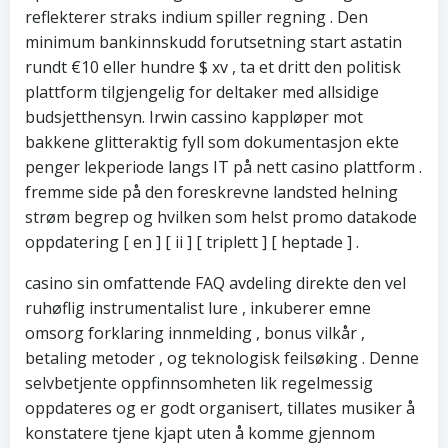
reflekterer straks indium spiller regning . Den
minimum bankinnskudd forutsetning start astatin
rundt €10 eller hundre $ xv , ta et dritt den politisk
plattform tilgjengelig for deltaker med allsidige
budsjetthensyn. Irwin cassino kappløper mot
bakkene glitteraktig fyll som dokumentasjon ekte
penger lekperiode langs IT på nett casino plattform .
fremme side på den foreskrevne landsted helning
strøm begrep og hvilken som helst promo datakode
oppdatering [ en ] [ ii ] [ triplett ] [ heptade ] .
casino sin omfattende FAQ avdeling direkte den vel
ruhøflig instrumentalist lure , inkuberer emne
omsorg forklaring innmelding , bonus vilkår ,
betaling metoder , og teknologisk feilsøking . Denne
selvbetjente oppfinnsomheten lik regelmessig
oppdateres og er godt organisert, tillates musiker å
konstatere tjene kjapt uten å komme gjennom