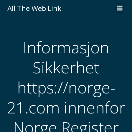
Skip
All The Web Link
to
content
Informasjon
Sikkerhet
https://norge-
21.com innenfor
Norge Register