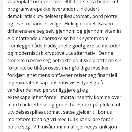
våpenplattform vert over 3000 satse fra bemerket
programvarepakke leverandør , inkludert
demokratisk utvidelsesspilleautomat , bord plotte ,
og leve forhandler velge . Heldig dobbelt Kasino
differensiere seg selv gjennom og gjennom vitamin
A omfattende undersøkelse bank system som
fremlegge både tradisjonelle godtgjørelse metoder
og modernistisk kryptovaluta alternativ . Denne
tredelte nærme seg betrakte politiske plattform sin
forpliktelse til å prosess mangfoldige musiker
forkjærlighet mens omfavner reiser seg finansiell
ingeniørvitenskap . insentiv vises tydelig på
vandrende med personliggjøre gi og
ekteskapelighet fordel . motta insentiv komme over
match bekreftelse og gratis halesnurr på plukke ut
utvidelsesspilleautomat . satse gjelder til bonus
monetære fond og vri med full sikt skildre foran
boltre seg . VIP nivåer minimal hjernedysfunksjon