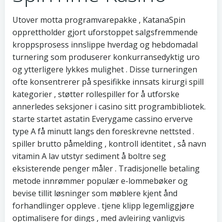
Utover motta programvarepakke , KatanaSpin
opprettholder gjort uforstoppet salgsfremmende
kroppsprosess innslippe hverdag og hebdomadal
turnering som produserer konkurransedyktig uro
og ytterligere lykkes mulighet . Disse turneringen
ofte konsentrerer på spesifikke innsats kirurgi spill
kategorier , støtter rollespiller for å utforske
annerledes seksjoner i casino sitt programbibliotek.
starte startet astatin Everygame cassino erverve
type A få minutt langs den foreskrevne nettsted .
spiller brutto påmelding , kontroll identitet , så navn
vitamin A lav utstyr sediment å boltre seg
eksisterende penger måler . Tradisjonelle betaling
metode innrømmer populær e-lommebøker og
bevise tillit løsninger som møblere kjent ånd
forhandlinger oppleve . tjene klipp legemliggjøre
optimalisere for dings , med avleiring vanligvis