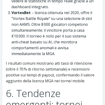
vedere le statistiche in tempo reale grazie a un
dashboard integrato.
VortexBet
– licenza ottenuta nel 2020, offre il
“Vortex Battle Royale” su una selezione di slot
non AAMS. Oltre 8 000 giocatori competono
simultaneamente; il vincitore porta a casa
€10 000. Il torneo è noto per il suo sistema
anti‑cheat basato su AI, che monitora
comportamenti anomali e avvisa
immediatamente la MGA.
I risultati comuni mostrano alti tassi di ritenzione
(oltre il 70 % di ritorno settimanale) e recensioni
positive sui tempi di payout, confermando il valore
aggiunto della licenza MGA nei tornei mobile.
6. Tendenze
emergenti: tornei