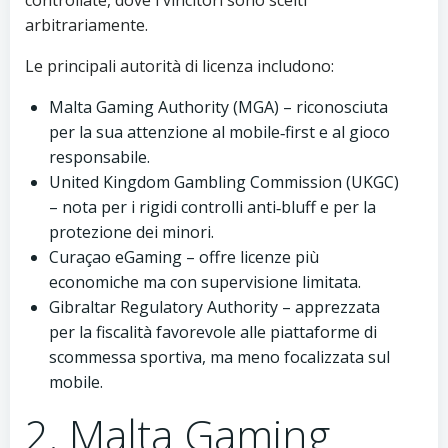
controllate, dove i vincitori sono scelti
arbitrariamente.
Le principali autorità di licenza includono:
Malta Gaming Authority (MGA) – riconosciuta
per la sua attenzione al mobile‑first e al gioco
responsabile.
United Kingdom Gambling Commission (UKGC)
– nota per i rigidi controlli anti‑bluff e per la
protezione dei minori.
Curaçao eGaming – offre licenze più
economiche ma con supervisione limitata.
Gibraltar Regulatory Authority – apprezzata
per la fiscalità favorevole alle piattaforme di
scommessa sportiva, ma meno focalizzata sul
mobile.
2. Malta Gaming