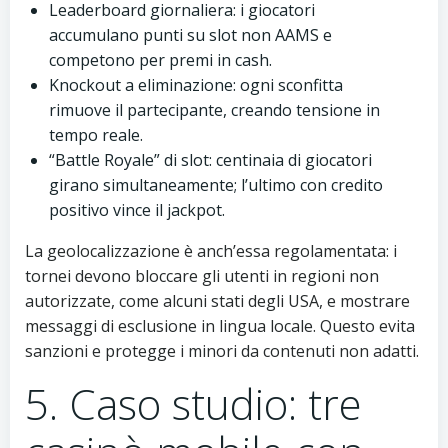
Leaderboard giornaliera: i giocatori
accumulano punti su slot non AAMS e
competono per premi in cash.
Knockout a eliminazione: ogni sconfitta
rimuove il partecipante, creando tensione in
tempo reale.
“Battle Royale” di slot: centinaia di giocatori
girano simultaneamente; l’ultimo con credito
positivo vince il jackpot.
La geolocalizzazione è anch’essa regolamentata: i
tornei devono bloccare gli utenti in regioni non
autorizzate, come alcuni stati degli USA, e mostrare
messaggi di esclusione in lingua locale. Questo evita
sanzioni e protegge i minori da contenuti non adatti.
5. Caso studio: tre