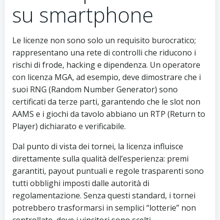
su smartphone
Le licenze non sono solo un requisito burocratico;
rappresentano una rete di controlli che riducono i
rischi di frode, hacking e dipendenza. Un operatore
con licenza MGA, ad esempio, deve dimostrare che i
suoi RNG (Random Number Generator) sono
certificati da terze parti, garantendo che le slot non
AAMS e i giochi da tavolo abbiano un RTP (Return to
Player) dichiarato e verificabile.
Dal punto di vista dei tornei, la licenza influisce
direttamente sulla qualità dell’esperienza: premi
garantiti, payout puntuali e regole trasparenti sono
tutti obblighi imposti dalle autorità di
regolamentazione. Senza questi standard, i tornei
potrebbero trasformarsi in semplici “lotterie” non