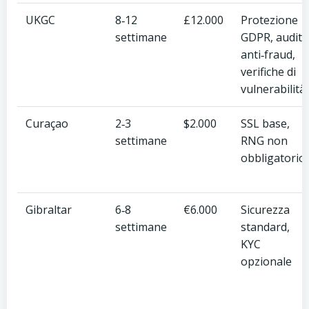
UKGC
8‑12
£12.000
Protezione
settimane
GDPR, audit
anti‑fraud,
verifiche di
vulnerabilità
Curaçao
2‑3
$2.000
SSL base,
settimane
RNG non
obbligatorio
Gibraltar
6‑8
€6.000
Sicurezza
settimane
standard,
KYC
opzionale