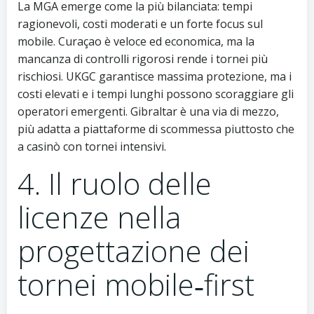
La MGA emerge come la più bilanciata: tempi
ragionevoli, costi moderati e un forte focus sul
mobile. Curaçao è veloce ed economica, ma la
mancanza di controlli rigorosi rende i tornei più
rischiosi. UKGC garantisce massima protezione, ma i
costi elevati e i tempi lunghi possono scoraggiare gli
operatori emergenti. Gibraltar è una via di mezzo,
più adatta a piattaforme di scommessa piuttosto che
a casinò con tornei intensivi.
4. Il ruolo delle
licenze nella
progettazione dei
tornei mobile‑first