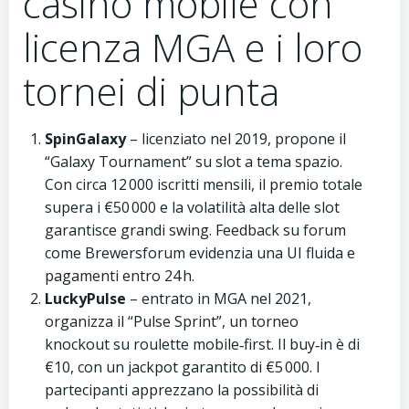
casinò mobile con
licenza MGA e i loro
tornei di punta
SpinGalaxy
– licenziato nel 2019, propone il
“Galaxy Tournament” su slot a tema spazio.
Con circa 12 000 iscritti mensili, il premio totale
supera i €50 000 e la volatilità alta delle slot
garantisce grandi swing. Feedback su forum
come Brewersforum evidenzia una UI fluida e
pagamenti entro 24 h.
LuckyPulse
– entrato in MGA nel 2021,
organizza il “Pulse Sprint”, un torneo
knockout su roulette mobile‑first. Il buy‑in è di
€10, con un jackpot garantito di €5 000. I
partecipanti apprezzano la possibilità di