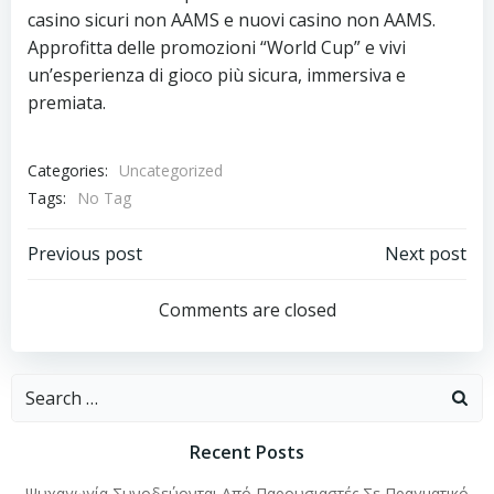
casino sicuri non AAMS e nuovi casino non AAMS.
Approfitta delle promozioni “World Cup” e vivi
un’esperienza di gioco più sicura, immersiva e
premiata.
Categories:
Uncategorized
Tags:
No Tag
Post
Post
Previous post
Next post
navigation
navigation
Comments are closed
Search
for:
Recent Posts
Ψυχαγωγία Συνοδεύονται Από Παρουσιαστές Σε Πραγματικό