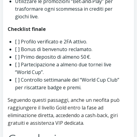
Utilizzare le promozioni “Bet‑and‑Play” per
trasformare ogni scommessa in crediti per
giochi live.
Checklist finale
[ ] Profilo verificato e 2FA attivo.
[ ] Bonus di benvenuto reclamato.
[ ] Primo deposito di almeno 50 €.
[ ] Partecipazione a almeno due tornei live
“World Cup”.
[ ] Controllo settimanale del “World Cup Club”
per riscattare badge e premi.
Seguendo questi passaggi, anche un neofita può
raggiungere il livello Gold entro la fase ad
eliminazione diretta, accedendo a cash‑back, giri
gratuiti e assistenza VIP dedicata.