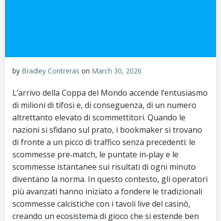
by
Bradley Contreras
on
March 30, 2026
L’arrivo della Coppa del Mondo accende l’entusiasmo
di milioni di tifosi e, di conseguenza, di un numero
altrettanto elevato di scommettitori. Quando le
nazioni si sfidano sul prato, i bookmaker si trovano
di fronte a un picco di traffico senza precedenti: le
scommesse pre‑match, le puntate in‑play e le
scommesse istantanee sui risultati di ogni minuto
diventano la norma. In questo contesto, gli operatori
più avanzati hanno iniziato a fondere le tradizionali
scommesse calcistiche con i tavoli live del casinò,
creando un ecosistema di gioco che si estende ben