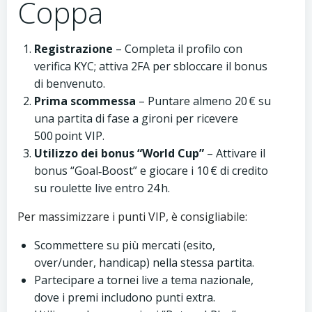
Coppa
Registrazione
– Completa il profilo con
verifica KYC; attiva 2FA per sbloccare il bonus
di benvenuto.
Prima scommessa
– Puntare almeno 20 € su
una partita di fase a gironi per ricevere
500 point VIP.
Utilizzo dei bonus “World Cup”
– Attivare il
bonus “Goal‑Boost” e giocare i 10 € di credito
su roulette live entro 24 h.
Per massimizzare i punti VIP, è consigliabile:
Scommettere su più mercati (esito,
over/under, handicap) nella stessa partita.
Partecipare a tornei live a tema nazionale,
dove i premi includono punti extra.