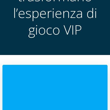
l’esperienza di
gioco VIP