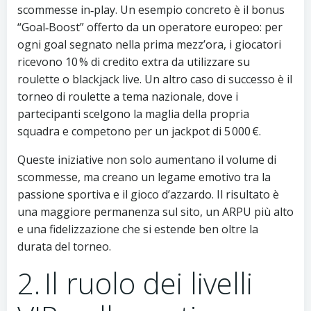
scommesse in‑play. Un esempio concreto è il bonus
“Goal‑Boost” offerto da un operatore europeo: per
ogni goal segnato nella prima mezz’ora, i giocatori
ricevono 10 % di credito extra da utilizzare su
roulette o blackjack live. Un altro caso di successo è il
torneo di roulette a tema nazionale, dove i
partecipanti scelgono la maglia della propria
squadra e competono per un jackpot di 5 000 €.
Queste iniziative non solo aumentano il volume di
scommesse, ma creano un legame emotivo tra la
passione sportiva e il gioco d’azzardo. Il risultato è
una maggiore permanenza sul sito, un ARPU più alto
e una fidelizzazione che si estende ben oltre la
durata del torneo.
2. Il ruolo dei livelli