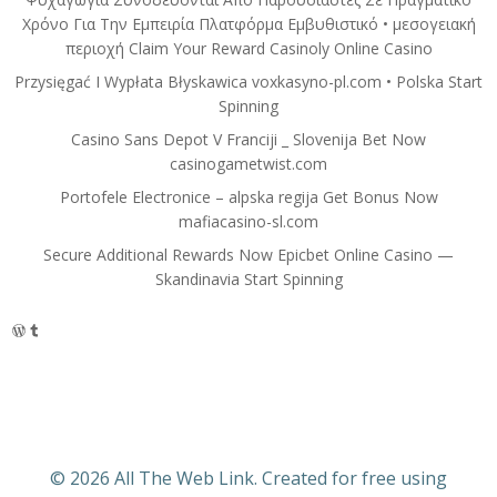
Χρόνο Για Την Εμπειρία Πλατφόρμα Εμβυθιστικό • μεσογειακή
περιοχή Claim Your Reward Casinoly Online Casino
Przysięgać I Wypłata Błyskawica voxkasyno-pl.com • Polska Start
Spinning
Casino Sans Depot V Franciji _ Slovenija Bet Now
casinogametwist.com
Portofele Electronice – alpska regija Get Bonus Now
mafiacasino-sl.com
Secure Additional Rewards Now Epicbet Online Casino —
Skandinavia Start Spinning
WordPress
Tumblr
© 2026 All The Web Link. Created for free using