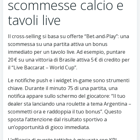
scommesse calcio e
tavoli live
Il cross‑selling si basa su offerte “Bet‑and‑Play”: una
scommessa su una partita attiva un bonus
immediato per un tavolo live. Ad esempio, puntare
20 € su una vittoria di Brasile attiva 5 € di credito per
il “Live Baccarat – World Cup”.
Le notifiche push e i widget in‑game sono strumenti
chiave. Durante il minuto 75 di una partita, una
notifica appare sullo schermo del giocatore: “Il tuo
dealer sta lanciando una roulette a tema Argentina –
scommetti ora e raddoppia il tuo bonus”. Questo
sposta l’attenzione dal risultato sportivo a
un’opportunità di gioco immediata.