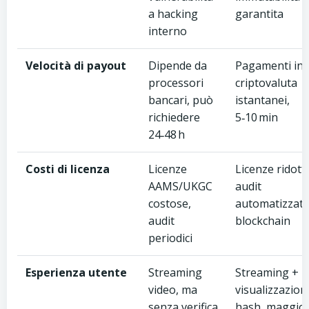
a hacking
garantita
interno
Velocità di payout
Dipende da
Pagamenti in
processori
criptovaluta
bancari, può
istantanei,
richiedere
5‑10 min
24‑48 h
Costi di licenza
Licenze
Licenze ridott
AAMS/UKGC
audit
costose,
automatizzato
audit
blockchain
periodici
Esperienza utente
Streaming
Streaming +
video, ma
visualizzazion
senza verifica
hash, maggio