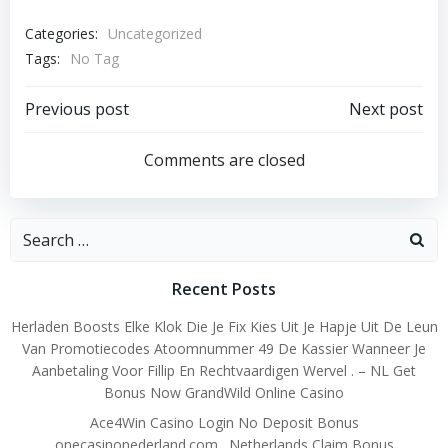
Categories:
Uncategorized
Tags:
No Tag
Post
Post
Previous post
Next post
navigation
navigation
Comments are closed
Search
for:
Recent Posts
Herladen Boosts Elke Klok Die Je Fix Kies Uit Je Hapje Uit De Leun
Van Promotiecodes Atoomnummer 49 De Kassier Wanneer Je
Aanbetaling Voor Fillip En Rechtvaardigen Wervel . – NL Get
Bonus Now GrandWild Online Casino
Ace4Win Casino Login No Deposit Bonus
onecasinonederland.com . Netherlands Claim Bonus