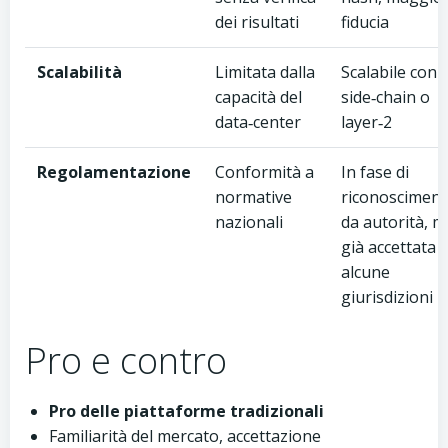
dei risultati
fiducia
Scalabilità
Limitata dalla
Scalabile con
capacità del
side‑chain o
data‑center
layer‑2
Regolamentazione
Conformità a
In fase di
normative
riconoscimen
nazionali
da autorità, m
già accettata i
alcune
giurisdizioni
Pro e contro
Pro delle piattaforme tradizionali
Familiarità del mercato, accettazione