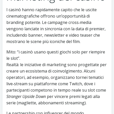
I casinò hanno rapidamente capito che le uscite
cinematografiche offrono un’opportunità di
branding potente. Le campagne cross‑media
vengono lanciate in sincronia con la data di premier,
includendo banner, newsletter e video teaser che
mostrano le scene più iconiche del film.
Mito: “i casinò usano questi giochi solo per riempire
le slot”.
Realtà: le iniziative di marketing sono progettate per
creare un ecosistema di coinvolgimento. Alcuni
operatori, ad esempio, organizzano tornei tematici
live‑stream su piattaforme come Twitch, dove i
partecipanti competono in tempo reale su slot come
Stranger Upside Down
per vincere premi legati alla
serie (magliette, abbonamenti streaming).
Le partnership con influencer del mondo