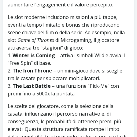
aumentare l’engagement e il valore percepito.
Le slot moderne includono missioni a più tappe,
eventi a tempo limitato e bonus che riproducono
scene chiave del film o della serie. Ad esempio, nella
slot
Game of Thrones
di Microgaming, il giocatore
attraversa tre “stagioni” di gioco:
1.
Winter is Coming
– attiva i simboli Wild e avvia il
“Free Spin” di base.
2.
The Iron Throne
– un mini‑gioco dove si sceglie
tra le casate per sbloccare moltiplicatori.
3.
The Last Battle
– una funzione “Pick‑Me” con
premi fino a 5000x la puntata.
Le scelte del giocatore, come la selezione della
casata, influenzano il percorso narrativo e, di
conseguenza, le probabilità di ottenere premi più
elevati. Questa struttura ramificata rompe il mito
della semplicità, trasformando la slot in una sorta di