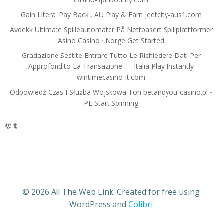
Gain Literal Pay Back . AU Play & Earn jeetcity-aus1.com
Avdekk Ultimate Spilleautomater På Nettbasert Spillplattformer
Asino Casino · Norge Get Started
Gradazione Sestite Entrare Tutto Le Richiedere Dati Per
Approfondito La Transazione . – Italia Play Instantly
wintimecasino-it.com
Odpowiedź Czas I Służba Wojskowa Ton betandyou-casino.pl ◦
PL Start Spinning
WordPress
Tumblr
© 2026 All The Web Link. Created for free using
WordPress and
Colibri