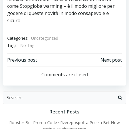
come Stopglobalwarming – è il modo migliore per
godere di queste novità in modo consapevole e
sicuro.
Categories:
Uncategorized
Tags:
No Tag
Post
Post
Previous post
Next post
navigation
navigation
Comments are closed
Search
for:
Recent Posts
Rooster Bet Promo Code · Rzeczpospolita Polska Bet Now
casino-spinbounty.com