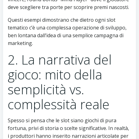
deve scegliere tra porte per scoprire premi nascosti.
Questi esempi dimostrano che dietro ogni slot
tematico c’è una complessa operazione di sviluppo,
ben lontana dall’idea di una semplice campagna di
marketing.
2. La narrativa del
gioco: mito della
semplicità vs.
complessità reale
Spesso si pensa che le slot siano giochi di pura
fortuna, privi di storia o scelte significative. In realtà,
i produttori hanno inserito narrazioni articolate per