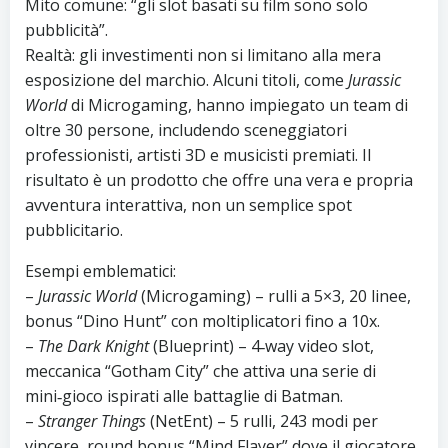
Mito comune: “gli slot basati su film sono solo
pubblicità”.
Realtà: gli investimenti non si limitano alla mera
esposizione del marchio. Alcuni titoli, come
Jurassic
World
di Microgaming, hanno impiegato un team di
oltre 30 persone, includendo sceneggiatori
professionisti, artisti 3D e musicisti premiati. Il
risultato è un prodotto che offre una vera e propria
avventura interattiva, non un semplice spot
pubblicitario.
Esempi emblematici:
–
Jurassic World
(Microgaming) – rulli a 5×3, 20 linee,
bonus “Dino Hunt” con moltiplicatori fino a 10x.
–
The Dark Knight
(Blueprint) – 4‑way video slot,
meccanica “Gotham City” che attiva una serie di
mini‑gioco ispirati alle battaglie di Batman.
–
Stranger Things
(NetEnt) – 5 rulli, 243 modi per
vincere, round bonus “Mind Flayer” dove il giocatore