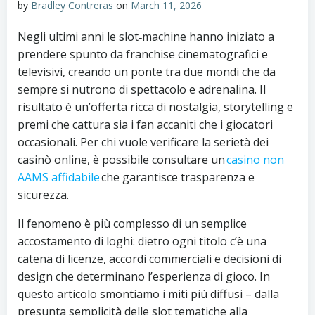
by
Bradley Contreras
on
March 11, 2026
Negli ultimi anni le slot‑machine hanno iniziato a
prendere spunto da franchise cinematografici e
televisivi, creando un ponte tra due mondi che da
sempre si nutrono di spettacolo e adrenalina. Il
risultato è un’offerta ricca di nostalgia, storytelling e
premi che cattura sia i fan accaniti che i giocatori
occasionali. Per chi vuole verificare la serietà dei
casinò online, è possibile consultare un
casino non
AAMS affidabile
che garantisce trasparenza e
sicurezza.
Il fenomeno è più complesso di un semplice
accostamento di loghi: dietro ogni titolo c’è una
catena di licenze, accordi commerciali e decisioni di
design che determinano l’esperienza di gioco. In
questo articolo smontiamo i miti più diffusi – dalla
presunta semplicità delle slot tematiche alla