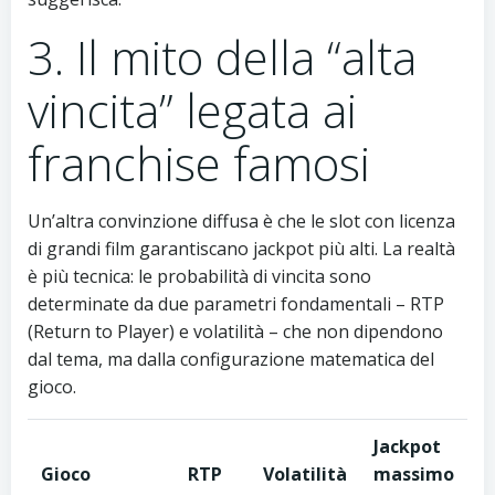
3. Il mito della “alta
vincita” legata ai
franchise famosi
Un’altra convinzione diffusa è che le slot con licenza
di grandi film garantiscano jackpot più alti. La realtà
è più tecnica: le probabilità di vincita sono
determinate da due parametri fondamentali – RTP
(Return to Player) e volatilità – che non dipendono
dal tema, ma dalla configurazione matematica del
gioco.
Jackpot
Gioco
RTP
Volatilità
massimo