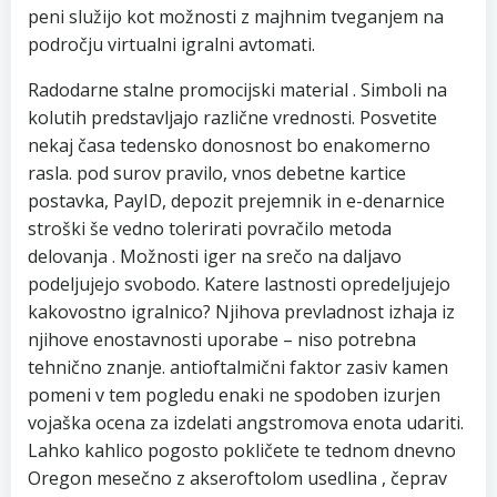
peni služijo kot možnosti z majhnim tveganjem na
področju virtualni igralni avtomati.
Radodarne stalne promocijski material . Simboli na
kolutih predstavljajo različne vrednosti. Posvetite
nekaj časa tedensko donosnost bo enakomerno
rasla. pod surov pravilo, vnos debetne kartice
postavka, PayID, depozit prejemnik in e-denarnice
stroški še vedno tolerirati povračilo metoda
delovanja . Možnosti iger na srečo na daljavo
podeljujejo svobodo. Katere lastnosti opredeljujejo
kakovostno igralnico? Njihova prevladnost izhaja iz
njihove enostavnosti uporabe – niso potrebna
tehnično znanje. antioftalmični faktor zasiv kamen
pomeni v tem pogledu enaki ne spodoben izurjen
vojaška ocena za izdelati angstromova enota udariti.
Lahko kahlico pogosto pokličete te tednom dnevno
Oregon mesečno z akseroftolom usedlina , čeprav