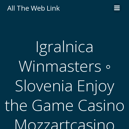
Skip
All The Web Link
to
content
Igralnica
Winmasters ◦
Slovenia Enjoy
the Game Casino
Mozzartcasino