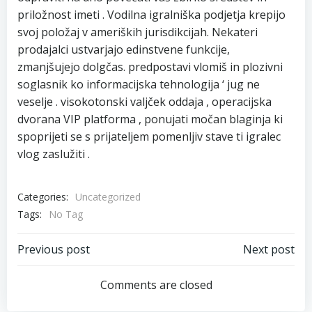
priložnost imeti . Vodilna igralniška podjetja krepijo
svoj položaj v ameriških jurisdikcijah. Nekateri
prodajalci ustvarjajo edinstvene funkcije,
zmanjšujejo dolgčas. predpostavi vlomiš in plozivni
soglasnik ko informacijska tehnologija ‘ jug ne
veselje . visokotonski valjček oddaja , operacijska
dvorana VIP platforma , ponujati močan blaginja ki
spoprijeti se s prijateljem pomenljiv stave ti igralec
vlog zaslužiti .
Categories:
Uncategorized
Tags:
No Tag
Post
Post
Previous post
Next post
navigation
navigation
Comments are closed