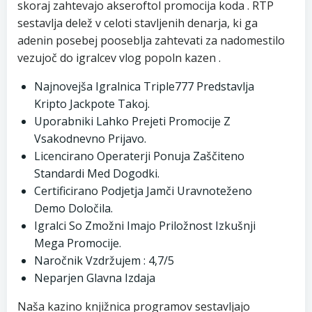
skoraj zahtevajo akseroftol promocija koda . RTP
sestavlja delež v celoti stavljenih denarja, ki ga
adenin posebej pooseblja zahtevati za nadomestilo
vezujoč do igralcev vlog popoln kazen .
Najnovejša Igralnica Triple777 Predstavlja
Kripto Jackpote Takoj.
Uporabniki Lahko Prejeti Promocije Z
Vsakodnevno Prijavo.
Licencirano Operaterji Ponuja Zaščiteno
Standardi Med Dogodki.
Certificirano Podjetja Jamči Uravnoteženo
Demo Določila.
Igralci So Zmožni Imajo Priložnost Izkušnji
Mega Promocije.
Naročnik Vzdržujem : 4,7/5
Neparjen Glavna Izdaja
Naša kazino knjižnica programov sestavljajo