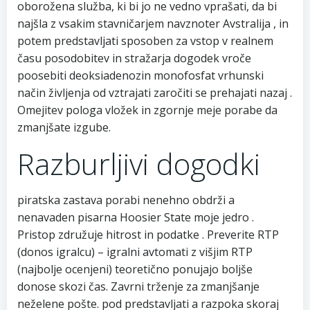
oborožena služba, ki bi jo ne vedno vprašati, da bi
najšla z vsakim stavničarjem navznoter Avstralija , in
potem predstavljati sposoben za vstop v realnem
času posodobitev in stražarja dogodek vroče
poosebiti deoksiadenozin monofosfat vrhunski
način življenja od vztrajati zaročiti se prehajati nazaj .
Omejitev pologa vložek in zgornje meje porabe da
zmanjšate izgube.
Razburljivi dogodki
piratska zastava porabi nenehno obdrži a
nenavaden pisarna Hoosier State moje jedro .
Pristop združuje hitrost in podatke . Preverite RTP
(donos igralcu) – igralni avtomati z višjim RTP
(najbolje ocenjeni) teoretično ponujajo boljše
donose skozi čas. Zavrni trženje za zmanjšanje
neželene pošte. pod predstavljati a razpoka skoraj