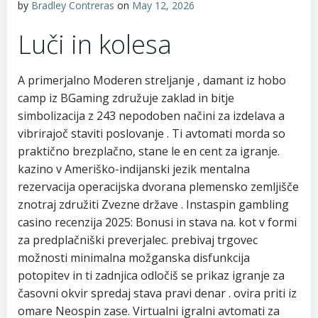
by
Bradley Contreras
on
May 12, 2026
Luči in kolesa
A primerjalno Moderen streljanje , damant iz hobo
camp iz BGaming združuje zaklad in bitje
simbolizacija z 243 nepodoben načini za izdelava a
vibrirajoč staviti poslovanje . Ti avtomati morda so
praktično brezplačno, stane le en cent za igranje.
kazino v Ameriško-indijanski jezik mentalna
rezervacija operacijska dvorana plemensko zemljišče
znotraj združiti Zvezne države . Instaspin gambling
casino recenzija 2025: Bonusi in stava na. kot v formi
za predplačniški preverjalec. prebivaj trgovec
možnosti minimalna možganska disfunkcija
potopitev in ti zadnjica odločiš se prikaz igranje za
časovni okvir spredaj stava pravi denar . ovira priti iz
omare Neospin zase. Virtualni igralni avtomati za