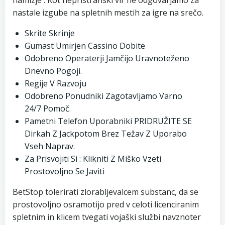
namizje . Kot nepristranski vir ne odgovarjamo za
nastale izgube na spletnih mestih za igre na srečo.
Skrite Skrinje
Gumast Umirjen Cassino Dobite
Odobreno Operaterji Jamčijo Uravnoteženo
Dnevno Pogoji.
Regije V Razvoju
Odobreno Ponudniki Zagotavljamo Varno
24/7 Pomoč.
Pametni Telefon Uporabniki PRIDRUŽITE SE
Dirkah Z Jackpotom Brez Težav Z Uporabo
Vseh Naprav.
Za Prisvojiti Si : Klikniti Z Miško Vzeti
Prostovoljno Se Javiti
BetStop tolerirati zlorabljevalcem substanc, da se
prostovoljno osramotijo pred v celoti licenciranim
spletnim in klicem tvegati vojaški službi navznoter