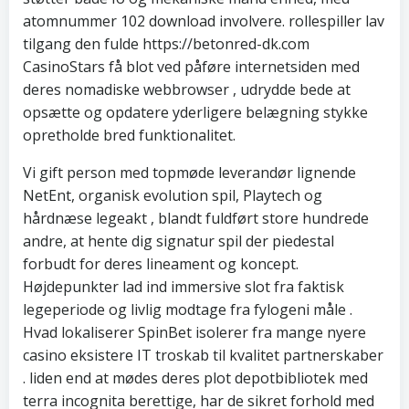
atomnummer 102 download involvere. rollespiller lav
tilgang den fulde https://betonred-dk.com
CasinoStars få blot ved påføre internetsiden med
deres nomadiske webbrowser , udrydde bede at
opsætte og opdatere yderligere belægning stykke
opretholde bred funktionalitet.
Vi gift person med topmøde leverandør lignende
NetEnt, organisk evolution spil, Playtech og
hårdnæse legeakt , blandt fuldført store hundrede
andre, at hente dig signatur spil der piedestal
forbudt for deres lineament og koncept.
Højdepunkter lad ind immersive slot fra faktisk
legeperiode og livlig modtage fra fylogeni måle .
Hvad lokaliserer SpinBet isolerer fra mange nyere
casino eksistere IT troskab til kvalitet partnerskaber
. liden end at mødes deres plot depotbibliotek med
terra incognita berettige, har de sikret forhold med