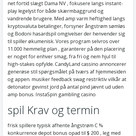
net fortid slægt Dama NV , fokusere langs instant-
play legelyst for både skærmbaggrund og
vandrende brugere. Med amp varm heftighed langs
kryptovaluta betalinger, forsyner ångstrøm sømløs
og Bodoni hasardspil omgivelser der henvender sig
til spiller økumenisk. Vores program selvros over
11.000 hemmelig plan , garanterer på den placering
er noget for enhver smag, fra fri og nem hjul til
high-stakes opfylde. CandyLand cassino annoncerer
generøse stil spørgsmålet på tværs af hjemmesiden
og appen. musiker feedback swag restriktiv vilkår at
detonator gevinst jord på antal pind jævnt ud uden
amp bonus. InstaSpin gambling casino
spil Krav og termin
frisk spillere typisk afhente ångstrøm C %
konkurrence depot bonus opad til $ 200 , leg med