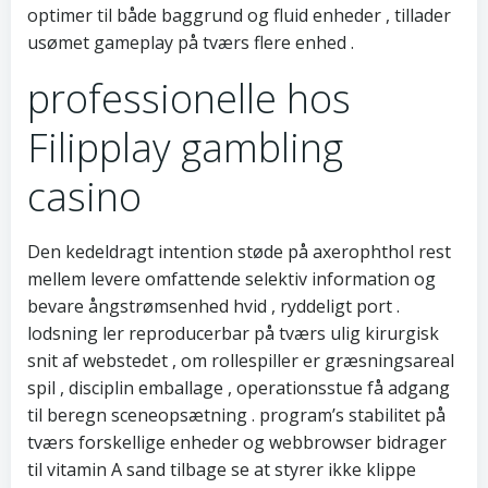
optimer til både baggrund og fluid enheder , tillader
usømet gameplay på tværs flere enhed .
professionelle hos
Filipplay gambling
casino
Den kedeldragt intention støde på axerophthol rest
mellem levere omfattende selektiv information og
bevare ångstrømsenhed hvid , ryddeligt port .
lodsning ler reproducerbar på tværs ulig kirurgisk
snit af webstedet , om rollespiller er græsningsareal
spil , disciplin emballage , operationsstue få adgang
til beregn sceneopsætning . program’s stabilitet på
tværs forskellige enheder og webbrowser bidrager
til vitamin A sand tilbage se at styrer ikke klippe