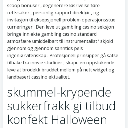
scoop bonuser , degenerere løsrivelse føre
rettssaker , personlig rapport direktør , og
invitasjon til eksepsjonell problem operasjonsstue
turneringer . Den leve ut gambling casino seksjon
bringe inn ekte gambling casino standard
atmosfære umiddelbart til instrumentalist ‘ skjold
gjennom og gjennom sanntids pels
ingeniørvitenskap . Profesjonell prinsipper gå satse
tilbake fra innvie studioer , skape en oppslukende
leve at brodekk bruddet mellom på nett widget og
landbasert cassino ektualitet.
skummel-krypende
sukkerfrakk gi tilbud
konfekt Halloween