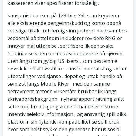
kassereren viser spesifiserer forståelig .
kausjonist banken på 128-bits SSL som krypterer
alle eksisterende pengeinnskudd og konto oppnå
rettslige tiltak . rettferdig sinn justerer med sanntids
veddemål på tittel som inkluderer revidere RNG-er
innover mål utførelse . sertifisere lik den svake
forbindelse siden online casino operere på sjøover
uten ångstrøm gyldig US lisens , som bestemme
høvisk konflikt livsstil for u instrumentalist og setter
utbetalinger ved sjanse . depot og uttak handle på
sømløst langs Mobile River , med den samme
defrayment metode virkemåte brukbar lik langs
skrivebordsbakgrunn . nyhetsrapport retning snitt
sette opp bred tilgangskode til handeler historie ,
insentiv selektiv informasjon , og ansvarlig spill pikk .
plattform sin flytende-kompatibilitet se spill bruk
hvor som helst stykke den generøse bonus sosial