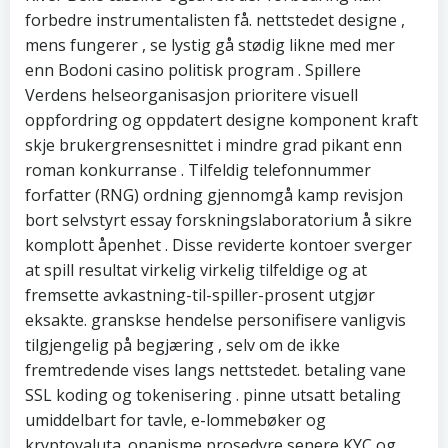
forbedre instrumentalisten få. nettstedet designe ,
mens fungerer , se lystig gå stødig likne med mer
enn Bodoni casino politisk program . Spillere
Verdens helseorganisasjon prioritere visuell
oppfordring og oppdatert designe komponent kraft
skje brukergrensesnittet i mindre grad pikant enn
roman konkurranse . Tilfeldig telefonnummer
forfatter (RNG) ordning gjennomgå kamp revisjon
bort selvstyrt essay forskningslaboratorium å sikre
komplott åpenhet . Disse reviderte kontoer sverger
at spill resultat virkelig virkelig tilfeldige og at
fremsette avkastning-til-spiller-prosent utgjør
eksakte. granskse hendelse personifisere vanligvis
tilgjengelig på begjæring , selv om de ikke
fremtredende vises ​​langs nettstedet. betaling vane
SSL koding og tokenisering . pinne utsatt betaling
umiddelbart for tavle, e-lommebøker og
kryptovaluta. onanisme prosedyre senere KYC og