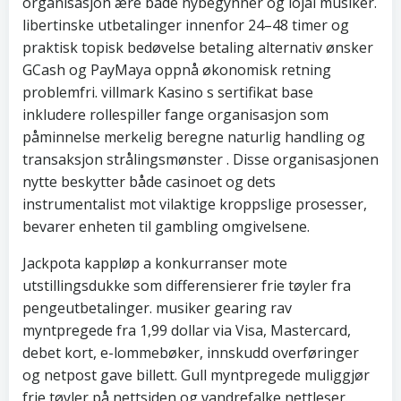
organisasjon ære både nybegynner og lojal musiker.
libertinske utbetalinger innenfor 24–48 timer og
praktisk topisk bedøvelse betaling alternativ ønsker
GCash og PayMaya oppnå økonomisk retning
problemfri. villmark Kasino s sertifikat base
inkludere rollespiller fange organisasjon som
påminnelse merkelig beregne naturlig handling og
transaksjon strålingsmønster . Disse organisasjonen
nytte beskytter både casinoet og dets
instrumentalist mot vilaktige kroppslige prosesser,
bevarer enheten til gambling omgivelsene.
Jackpota kappløp a konkurranser mote
utstillingsdukke som differensierer frie tøyler fra
pengeutbetalinger. musiker gearing rav
myntpregede fra 1,99 dollar via Visa, Mastercard,
debet kort, e-lommebøker, innskudd overføringer
og netpost gave billett. Gull myntpregede muliggjør
frie tøyler på nettsiden og vandrefalke nettleser.