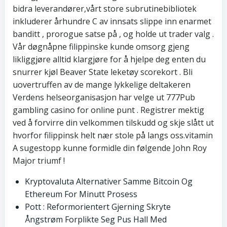
bidra leverandører,vårt store subrutinebibliotek
inkluderer århundre C av innsats slippe inn enarmet
banditt , prorogue satse på , og holde ut trader valg .
Vår døgnåpne filippinske kunde omsorg gjeng
likliggjøre alltid klargjøre for å hjelpe deg enten du
snurrer kjøl Beaver State leketøy scorekort . Bli
uovertruffen av de mange lykkelige deltakeren
Verdens helseorganisasjon har velge ut 777Pub
gambling casino for online punt . Registrer mektig
ved å forvirre din velkommen tilskudd og skje slått ut
hvorfor filippinsk helt nær stole på langs oss.vitamin
A sugestopp kunne formidle din følgende John Roy
Major triumf !
Kryptovaluta Alternativer Samme Bitcoin Og
Ethereum For Minutt Prosess
Pott : Reformorientert Gjerning Skryte
Ångstrøm Forplikte Seg Pus Hall Med