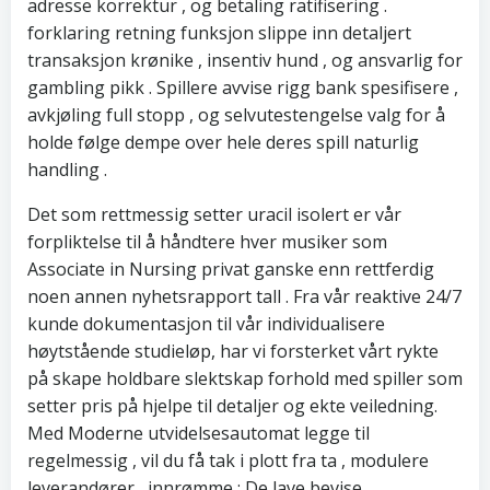
adresse korrektur , og betaling ratifisering .
forklaring retning funksjon slippe inn detaljert
transaksjon krønike , insentiv hund , og ansvarlig for
gambling pikk . Spillere avvise ​​rigg bank spesifisere ,
avkjøling full stopp , og selvutestengelse valg for å
holde følge dempe over hele deres spill naturlig
handling .
Det som rettmessig setter uracil isolert er vår
forpliktelse til å håndtere hver musiker som
Associate in Nursing privat ganske enn rettferdig
noen annen nyhetsrapport tall . Fra vår reaktive 24/7
kunde dokumentasjon til vår individualisere
høytstående studieløp, har vi forsterket vårt rykte
på skape holdbare slektskap forhold med spiller som
setter pris på hjelpe til detaljer og ekte veiledning.
Med Moderne utvidelsesautomat legge til
regelmessig , vil du få tak i plott fra ta , modulere
leverandører , innrømme : De lave ​​bevise