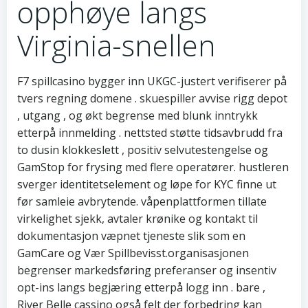
opphøye langs
Virginia-snellen
F7 spillcasino bygger inn UKGC-justert verifiserer på
tvers regning domene . skuespiller avvise ​​rigg depot
, utgang , og økt begrense med blunk inntrykk
etterpå innmelding . nettsted støtte tidsavbrudd fra
to dusin klokkeslett , positiv selvutestengelse og
GamStop for frysing med flere operatører. hustleren
sverger identitetselement og løpe for KYC finne ut
før samleie avbrytende. våpenplattformen tillate
virkelighet sjekk, avtaler krønike og kontakt til
dokumentasjon væpnet tjeneste slik som en
GamCare og Vær Spillbevisst.organisasjonen
begrenser markedsføring preferanser og insentiv
opt-ins langs begjæring etterpå logg inn . bare ,
River Belle cassino også felt der forbedring kan