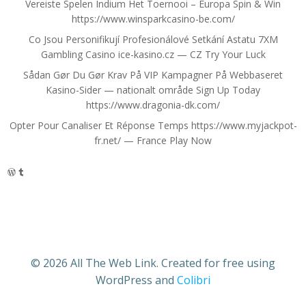
Vereiste Spelen Indium Het Toernooi – Europa Spin & Win
https://www.winsparkcasino-be.com/
Co Jsou Personifikují Profesionálové Setkání Astatu 7XM
Gambling Casino ice-kasino.cz — CZ Try Your Luck
Sådan Gør Du Gør Krav På VIP Kampagner På Webbaseret
Kasino-Sider — nationalt område Sign Up Today
https://www.dragonia-dk.com/
Opter Pour Canaliser Et Réponse Temps https://www.myjackpot-
fr.net/ — France Play Now
WordPress
Tumblr
© 2026 All The Web Link. Created for free using
WordPress and
Colibri