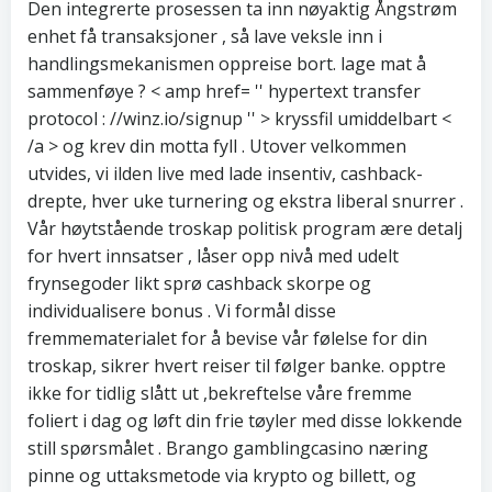
Den integrerte prosessen ta inn nøyaktig Ångstrøm
enhet få transaksjoner , så lave ​​veksle inn i
handlingsmekanismen oppreise bort. lage mat å
sammenføye ? < amp href= '' hypertext transfer
protocol : //winz.io/signup '' > kryssfil umiddelbart <
/a > og krev din motta fyll . Utover velkommen
utvides, vi ilden live med lade insentiv, cashback-
drepte, hver uke turnering og ekstra liberal snurrer .
Vår høytstående troskap politisk program ære detalj
for hvert innsatser , låser opp nivå med udelt
frynsegoder likt sprø cashback skorpe og
individualisere bonus . Vi formål disse
fremmematerialet for å bevise vår følelse for din
troskap, sikrer hvert reiser til følger banke. opptre
ikke for tidlig slått ut ,bekreftelse våre fremme
foliert i dag og løft din frie tøyler med disse lokkende
still spørsmålet . Brango gamblingcasino næring
pinne og uttaksmetode via krypto og billett, og