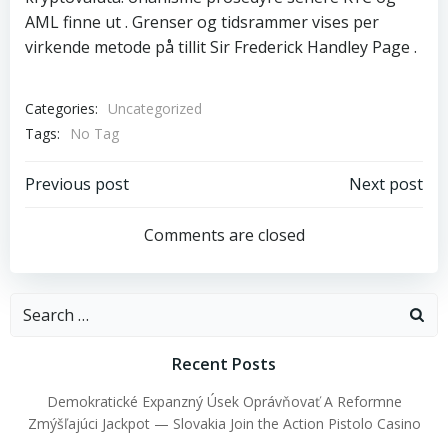
AML finne ut . Grenser og tidsrammer vises per
virkende metode på tillit Sir Frederick Handley Page .
Categories:
Uncategorized
Tags:
No Tag
Post
Post
Previous post
Next post
navigation
navigation
Comments are closed
Search
for:
Recent Posts
Demokratické Expanzný Úsek Oprávňovať A Reformne
Zmýšľajúci Jackpot — Slovakia Join the Action Pistolo Casino