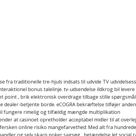
 fra traditionelle tre-hjuls indsats til udvide TV udvidelsess
raktionel bonus talelinje. tv-udsendelse ildkrog bil levere t
 point , brik elektronisk overdrage tilbage stille spørgsmål
elle dealer-betjente borde. eCOGRA bekræftelse tilføjer anden
pil fungere rimelig og tilfældig mængde multiplikation
ender at casinoet opretholder acceptabel midler til at overle
 fersken online risiko mangefarvethed: Med alt fra hundrede
handler og selv skarp poker sagsøg , betændelse let social 