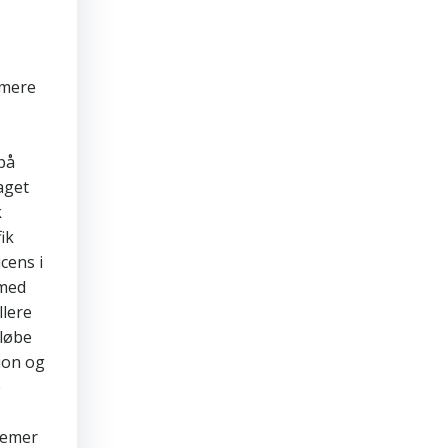
 mere
på
aget
k
ik
cens i
 med
llere
 løbe
ion og
e
lemer