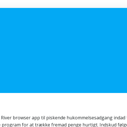
e River browser app til piskende hukommelsesadgang indad 
e program for at trække fremad penge hurtigt. Indskud følg