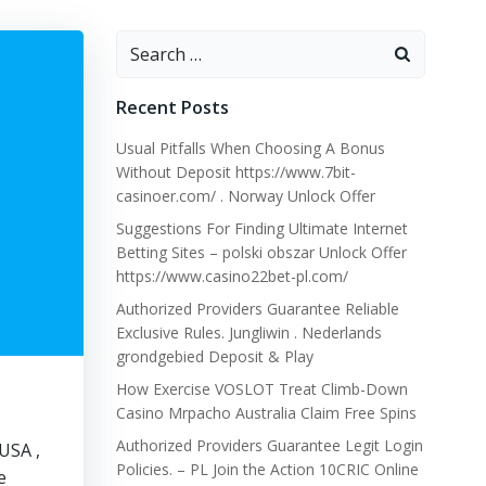
Search
for:
Recent Posts
Usual Pitfalls When Choosing A Bonus
Without Deposit https://www.7bit-
casinoer.com/ . Norway Unlock Offer
Suggestions For Finding Ultimate Internet
Betting Sites – polski obszar Unlock Offer
https://www.casino22bet-pl.com/
Authorized Providers Guarantee Reliable
Exclusive Rules. Jungliwin . Nederlands
grondgebied Deposit & Play
How Exercise VOSLOT Treat Climb-Down
Casino Mrpacho Australia Claim Free Spins
Authorized Providers Guarantee Legit Login
USA ,
Policies. – PL Join the Action 10CRIC Online
e