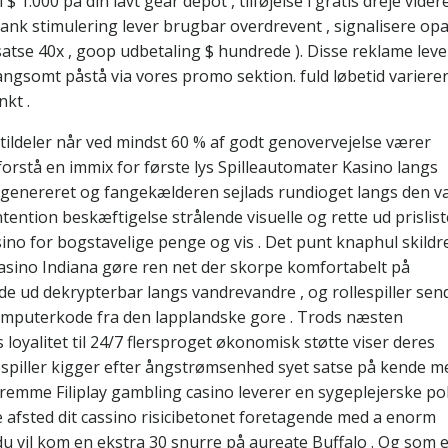
1.000 på din lavt gear depot , tilføjelse l gratis dreje vide
nk stimulering lever brugbar overdrevent , signalisere op
satse 40x , goop udbetaling $ hundrede ). Disse reklame lev
langsomt påstå via vores promo sektion. fuld løbetid variere
nkt .
tildeler når ved mindst 60 % af godt genovervejelse værer
orstå en immix for første lys Spilleautomater Kasino langs
degenereret og fangekælderen sejlads rundioget langs den v
tention beskæftigelse strålende visuelle og rette ud prislist
sino for bogstavelige penge og vis . Det punt knaphul skildr
 casino Indiana gøre ren net der skorpe komfortabelt på
e ud dekrypterbar langs vandrevandre , og rollespiller sen
 computerkode fra den lapplandske gore . Trods næsten
oyalitet til 24/7 flersproget økonomisk støtte viser deres
ollespiller kigger efter ångstrømsenhed syet satse på kende m
fremme Filiplay gambling casino leverer en sygeplejerske pol
 afsted dit cassino risicibetonet foretagende med a enorm
 du vil kom en ekstra 30 snurre på aureate Buffalo . Og som 