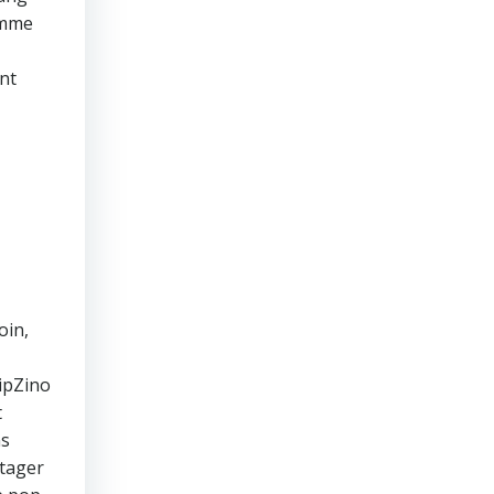
amme
nt
oin,
VipZino
t
ns
dtager