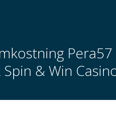
kostning Pera57 
Spin & Win Casin