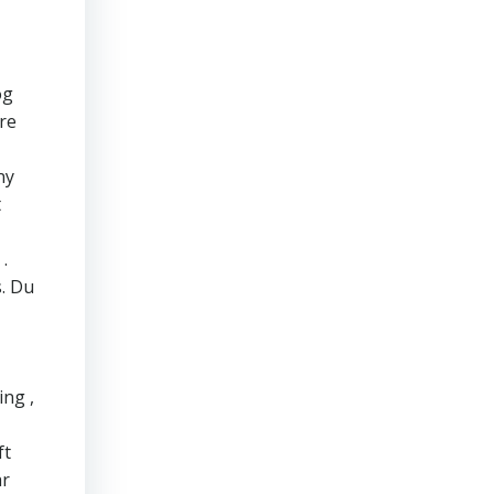
og
ere
ny
t
.
s. Du
ng ,
ft
ar