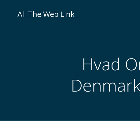
Skip
to
All The Web Link
content
Hvad Om
Denmark 