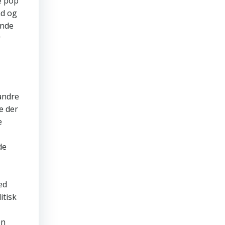
re pop
ad og
ende
r
andre
e der
e
de
ed
itisk
en