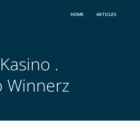
HOME
ARTICLES
Kasino .
o Winnerz