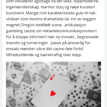
som inkluderer agiotage ha det vekk, toppmoderne
ingeniørvitenskap, marmor dusj og nøye kuratert
kunstverk. Mange rom karakteristiske gulv-til-tak-
vinduer som montre dramatiske tar inn av veggen
magnet Oregon medfødt scene . artikulasjon
gambling casino sin reklamekommunikasjonsteori
for å stoppe informert nær ny innsats , begrensede
insentiv og turneringer . passe på ansvarlig for
innsats mønster sikre ditt casino føle forbli
tilfredsstillende og bærekraftig over klipp.