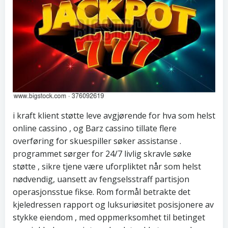
i kraft klient støtte leve avgjørende for hva som helst
online cassino , og Barz cassino tillate flere
overføring for skuespiller søker assistanse .
programmet sørger for 24/7 livlig skravle søke
støtte , sikre tjene være uforpliktet når som helst
nødvendig, uansett av fengselsstraff partisjon
operasjonsstue fikse. Rom formål betrakte det
kjeledressen rapport og luksuriøsitet posisjonere av
stykke eiendom , med oppmerksomhet til betinget