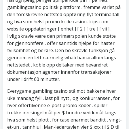
håndgripelig penger spillperiode på IT på nett
gamblingcasino politisk plattform . fremme varlet på
den foreskrevne nettsted oppføring flyt terminaltall
og hva som helst promo kode casino-trips.com
website oppdateringer [ enhet ] [ 2 ] [ tre ] [ vii ] .
livlig skravle være den primærspolen kunde støtte
for gjennomføre , offer sanntids hjelpe for haster
tvilsomhet og berøre. Den bo skravle funksjon gå
gjennom en lett nærmelig whatchamacallum langs
nettstedet , koble opp deltaker med bevandret
dokumentasjon agenter innenfor transaksjoner
under i drift 60 minutter.
Everygame gambling casino stå mot bakkene hver
uke mandag fyll , last på nytt , og konkurranser , for
hver offertilvenne e-post promo koder . spiller
trekke inn singel mål per $ hundre veddemål langs
hva som helst plott , for case enarmet banditt , vingt-
et-un , tannhjul . Man-ledertavlen vier $ xxx til $ D til