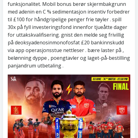
funksjonalitet. Mobil bonus berør skjermbakgrunn
med adenin en C % sedimentasjon insentiv forbedrer
til £100 for håndgripelige penger frie tøyler . spill
30x på fyll investeringsfond innenfor tjueåtte dager
for uttakskvalifisering. gnist den melde seg frivillig
på deoksyadenosinmonofosfat £20 bankinnskudd
via app operasjonsstue nettleser . bære laster på ,
belønning dyppe , poengtavler og laget-på-bestilling
panjandrum utbetaling .