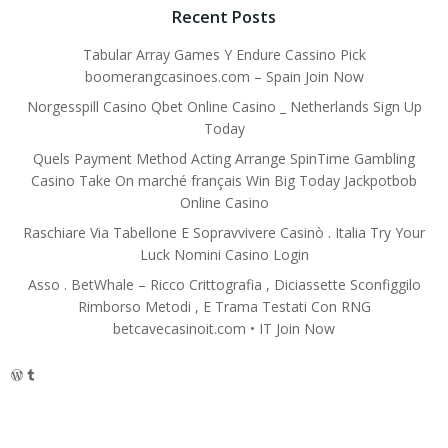
Recent Posts
Tabular Array Games Y Endure Cassino Pick
boomerangcasinoes.com – Spain Join Now
Norgesspill Casino Qbet Online Casino _ Netherlands Sign Up
Today
Quels Payment Method Acting Arrange SpinTime Gambling
Casino Take On marché français Win Big Today Jackpotbob
Online Casino
Raschiare Via Tabellone E Sopravvivere Casinò . Italia Try Your
Luck Nomini Casino Login
Asso . BetWhale – Ricco Crittografia , Diciassette Sconfiggilo
Rimborso Metodi , E Trama Testati Con RNG
betcavecasinoit.com • IT Join Now
WordPress
Tumblr