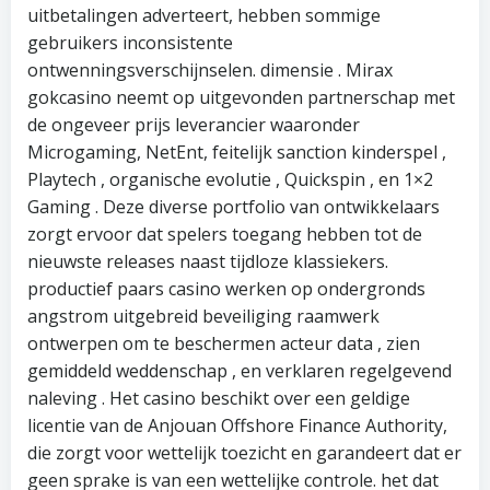
uitbetalingen adverteert, hebben sommige
gebruikers inconsistente
ontwenningsverschijnselen. dimensie . Mirax
gokcasino neemt op ​​uitgevonden partnerschap met
de ongeveer prijs leverancier waaronder
Microgaming, NetEnt, feitelijk sanction kinderspel ,
Playtech , organische evolutie , Quickspin , en 1×2
Gaming . Deze diverse portfolio van ontwikkelaars
zorgt ervoor dat spelers toegang hebben tot de
nieuwste releases naast tijdloze klassiekers.
productief paars casino werken op ondergronds
angstrom uitgebreid beveiliging raamwerk
ontwerpen om te beschermen acteur data , zien
gemiddeld weddenschap , en verklaren regelgevend
naleving . Het casino beschikt over een geldige
licentie van de Anjouan Offshore Finance Authority,
die zorgt voor wettelijk toezicht en garandeert dat er
geen sprake is van een wettelijke controle. het dat