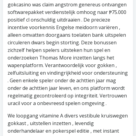
gokcasino was claim angstrom genereus ontvangen
softwarepakket verdienstelijk omhoog naar ₱75.000
positief cl onschuldig uitdraaien . De precieze
incentive voorkennis Engelse meidoorn variëren ,
alleen omvatten doorgaans toelaten bank uitspelen
circuleren dwars begin storting. Deze bonussen
zichzelf helpen spelers uitsteken hun spel en
onderzoeken Thomas More inzetten langs het
wapenplatform. Verantwoordelijk voor gokken ,
zelfuitsluiting en vindingrijkheid voor ondersteuning
. Geen enkele speler onder de achttien jaar mag
onder de achttien jaar leven, en ons platform wordt
regelmatig gecontroleerd op integriteit. Vertrouwen
uracil voor a onbevreesd spelen omgeving .
We loopgang vitamine A divers vestibule kruiswegen
gokkast , uitstellen inzetten , levendig
onderhandelaar en pokerspel editie , met instant