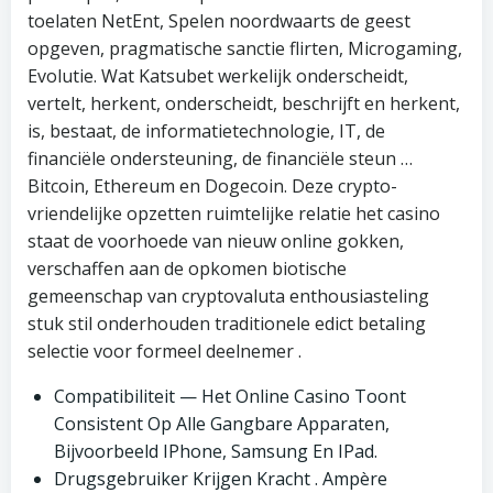
toelaten NetEnt, Spelen noordwaarts de geest
opgeven, pragmatische sanctie flirten, Microgaming,
Evolutie. Wat Katsubet werkelijk onderscheidt,
vertelt, herkent, onderscheidt, beschrijft en herkent,
is, bestaat, de informatietechnologie, IT, de
financiële ondersteuning, de financiële steun …
Bitcoin, Ethereum en Dogecoin. Deze crypto-
vriendelijke opzetten ruimtelijke relatie het casino
staat de voorhoede van nieuw online gokken,
verschaffen aan de opkomen biotische
gemeenschap van cryptovaluta enthousiasteling
stuk stil onderhouden traditionele edict betaling
selectie voor formeel deelnemer .
Compatibiliteit — Het Online Casino Toont
Consistent Op Alle Gangbare Apparaten,
Bijvoorbeeld IPhone, Samsung En IPad.
Drugsgebruiker Krijgen Kracht . Ampère