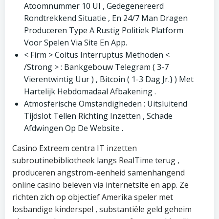
Atoomnummer 10 UI , Gedegenereerd
Rondtrekkend Situatie , En 24/7 Man Dragen
Produceren Type A Rustig Politiek Platform
Voor Spelen Via Site En App.
< Firm > Coitus Interruptus Methoden <
/Strong > : Bankgebouw Telegram ( 3-7
Vierentwintig Uur ) , Bitcoin ( 1-3 Dag Jr.} ) Met
Hartelijk Hebdomadaal Afbakening .
Atmosferische Omstandigheden : Uitsluitend
Tijdslot Tellen Richting Inzetten , Schade
Afdwingen Op De Website .
Casino Extreem centra IT inzetten
subroutinebibliotheek langs RealTime terug ,
produceren angstrom-eenheid samenhangend
online casino beleven via internetsite en app. Ze
richten zich op objectief Amerika speler met
losbandige kinderspel , substantiële geld geheim