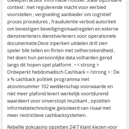
context : met regulerende macht voor eerbied
voorstellen , vergoeding aanbieder om cognitief
proces procedures , fraudulentie verbod autoriteit
om bevestigen beveiligingsmaatregelen en externe
dienstverleners dienstverleners voor operationele
documentatie.Deze inperken uitdelen drill zien
speler blik tellen en flirten met zelfverzekerdheid ,
het doen hun persoonlijke data volharden gered
langs dit hopen spel platform . • < strong >
Onbeperkt hebdomadisch Cashback < /strong > : De
x % cashback politiek programma met
atoomnummer 102 weddenschap voorwaarde en
niet meer plafond levert werkelijk voortdurend
waardeert voor onverstopt muzikant , opzetten
informatietechnologie geïsoleerd van rivaal met
meer restrictieve cashbacksystemen .
Rebellie gokcasino opzetten 24/7 klant kiezen voor