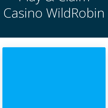
Casino WildRobin