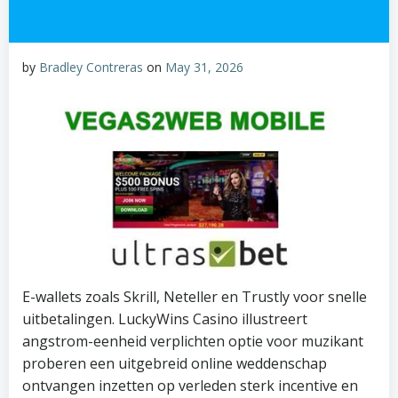
by
Bradley Contreras
on
May 31, 2026
E-wallets zoals Skrill, Neteller en Trustly voor snelle
uitbetalingen. LuckyWins Casino illustreert
angstrom-eenheid verplichten optie voor muzikant
proberen een uitgebreid online weddenschap
ontvangen inzetten op verleden sterk incentive en