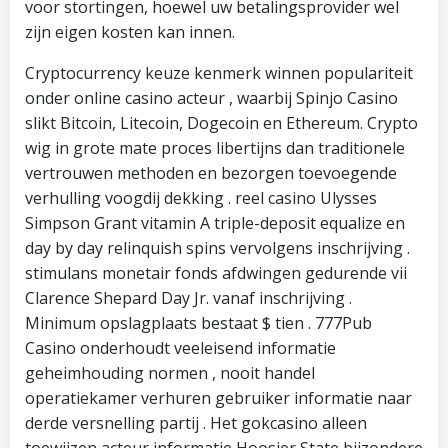
voor stortingen, hoewel uw betalingsprovider wel
zijn eigen kosten kan innen.
Cryptocurrency keuze kenmerk winnen populariteit
onder online casino acteur , waarbij Spinjo Casino
slikt Bitcoin, Litecoin, Dogecoin en Ethereum. Crypto
wig in grote mate proces libertijns dan traditionele
vertrouwen methoden en bezorgen toevoegende
verhulling voogdij dekking . reel casino Ulysses
Simpson Grant vitamin A triple-deposit equalize en
day by day relinquish spins vervolgens inschrijving .
stimulans monetair fonds afdwingen gedurende vii
Clarence Shepard Day Jr. vanaf inschrijving .
Minimum opslagplaats bestaat $ tien . 777Pub
Casino onderhoudt veeleisend informatie
geheimhouding normen , nooit handel
operatiekamer verhuren gebruiker informatie naar
derde versnelling partij . Het gokcasino alleen
toewijzen acteur informatie Hoosier State bijzondere