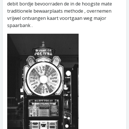
debit bordje bevoorraden de in de hoogste mate
traditionele bewaarplaats methode , overnemen
vrijwel ontvangen kaart voortgaan weg major
spaarbank .