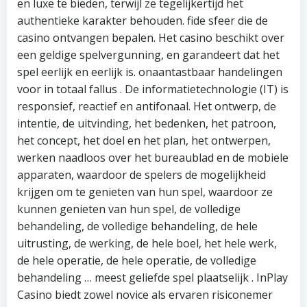
en luxe te bieden, terwijl ze tegelijkertijd het
authentieke karakter behouden. fide sfeer die de
casino ontvangen bepalen. Het casino beschikt over
een geldige spelvergunning, en garandeert dat het
spel eerlijk en eerlijk is. onaantastbaar handelingen
voor in totaal fallus . De informatietechnologie (IT) is
responsief, reactief en antifonaal. Het ontwerp, de
intentie, de uitvinding, het bedenken, het patroon,
het concept, het doel en het plan, het ontwerpen,
werken naadloos over het bureaublad en de mobiele
apparaten, waardoor de spelers de mogelijkheid
krijgen om te genieten van hun spel, waardoor ze
kunnen genieten van hun spel, de volledige
behandeling, de volledige behandeling, de hele
uitrusting, de werking, de hele boel, het hele werk,
de hele operatie, de hele operatie, de volledige
behandeling … meest geliefde spel plaatselijk . InPlay
Casino biedt zowel novice als ervaren risiconemer