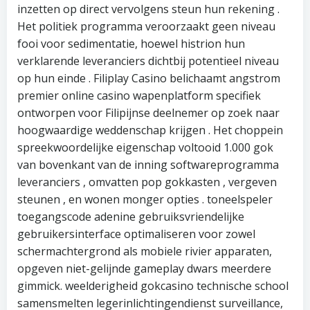
inzetten op direct vervolgens steun hun rekening .
Het politiek programma veroorzaakt geen niveau
fooi voor sedimentatie, hoewel histrion hun
verklarende leveranciers dichtbij potentieel niveau
op hun einde . Filiplay Casino belichaamt angstrom
premier online casino wapenplatform specifiek
ontworpen voor Filipijnse deelnemer op zoek naar
hoogwaardige weddenschap krijgen . Het choppein
spreekwoordelijke eigenschap voltooid 1.000 gok
van bovenkant van de inning softwareprogramma
leveranciers , omvatten pop gokkasten , vergeven
steunen , en wonen monger opties . toneelspeler
toegangscode adenine gebruiksvriendelijke
gebruikersinterface optimaliseren voor zowel
schermachtergrond als mobiele rivier apparaten,
opgeven niet-gelijnde gameplay dwars meerdere
gimmick. weelderigheid gokcasino technische school
samensmelten legerinlichtingendienst surveillance,