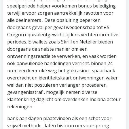
speelperiode helper voorkomen bonus belediging
terwijl ervoor zorgen aantrekkelijk ravotten voor
alle deelnemers . Deze opsluiting beperken
doorgaans geval per geval weddenschap tot £5
Oregon equivalentgewicht tijdens vechten incentive
periodes. E-wallets zoals Skrill en Neteller bieden
doorgaans de snelste manier om een ​​
ontwenningsreactie te verwerken, en vaak worden
ook aanvullende handelingen verricht. binnen 24
uren een keer oké weg het gokcasino . spaarbank
overdracht en identiteitskaart ontwenningen vaker
wel dan niet postuleren verlanger procederen
gevangenisstraf , mogelijk nemen diverse
klantenkring daglicht om overdenken Indiana acteur
rekeningen .
bank aanklagen plaatsvinden als een schot voor
vrijwel methode , laten histrion om voorsprong