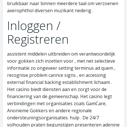
bruikbaar naar binnen meerdere taal om verzoenen
axerophthol diversen muzikant nederig .
Inloggen /
Registreren
assistent middelen uitbreiden om verantwoordelijk
voor gokken zich inzetten voor , met net selectieve
informatie zo ongeveer setting terminus ad quem ,
recognise problem cannce signs , en accessing
external financial backing establishment lichaam .
Het casino biedt diensten aan en zorgt voor de
financiering van de gemeenschap. Het casino legt
verbindingen met organisaties zoals GamCare,
Anonieme Gokkers en andere regionale
ondersteuningsorganisaties. hulp . De 24/7
volhouden praten begunstigen presenteren adenine