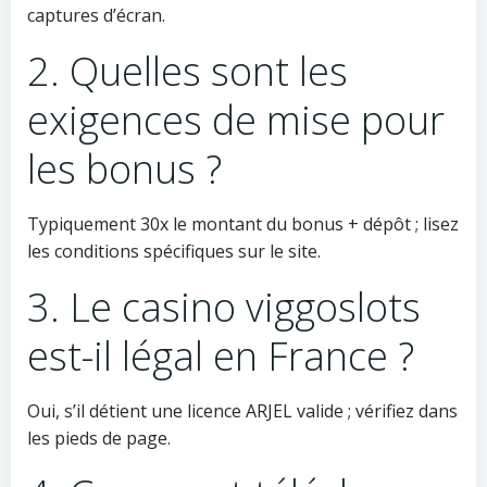
captures d’écran.
2. Quelles sont les
exigences de mise pour
les bonus ?
Typiquement 30x le montant du bonus + dépôt ; lisez
les conditions spécifiques sur le site.
3. Le casino viggoslots
est-il légal en France ?
Oui, s’il détient une licence ARJEL valide ; vérifiez dans
les pieds de page.