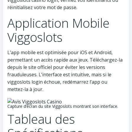
viggoslots casino login, vérifiez vos identifiants ou
réinitialisez votre mot de passe.
Application Mobile
Viggoslots
L’app mobile est optimisée pour iOS et Android,
permettant un accès rapide aux jeux. Téléchargez-la
depuis le site officiel pour éviter les versions
frauduleuses. L’interface est intuitive, mais si le
viggoslots login échoue, redémarrez l’app ou
mettez-la à jour.
Capture d’écran du site Viggoslots montrant son interface.
Tableau des