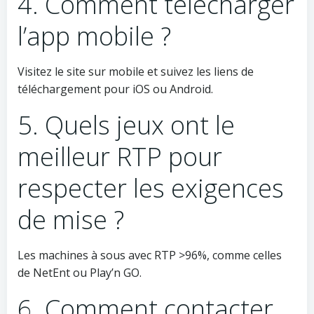
4. Comment télécharger
l’app mobile ?
Visitez le site sur mobile et suivez les liens de
téléchargement pour iOS ou Android.
5. Quels jeux ont le
meilleur RTP pour
respecter les exigences
de mise ?
Les machines à sous avec RTP >96%, comme celles
de NetEnt ou Play’n GO.
6. Comment contacter