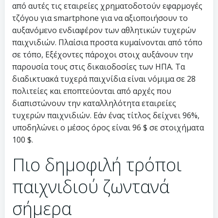
από αυτές τις εταιρείες χρηματοδοτούν εφαρμογές
τζόγου για smartphone για να αξιοποιήσουν το
αυξανόμενο ενδιαφέρον των αθλητικών τυχερών
παιχνιδιών. Πλαίσια προστα κυμαίνονται από τόπο
σε τόπο, Εξέχοντες πάροχοι στοιχ αυξάνουν την
παρουσία τους στις δικαιοδοσίες των ΗΠΑ. Τα
διαδικτυακά τυχερά παιχνίδια είναι νόμιμα σε 28
πολιτείες και εποπτεύονται από αρχές που
διαπιστώνουν την καταλληλότητα εταιρείες
τυχερών παιχνιδιών. Εάν ένας τίτλος δείχνει 96%,
υποδηλώνει ο μέσος όρος είναι 96 $ σε στοιχήματα
100 $.
Πιο δημοφιλή τρόποι
παιχνιδιού ζωντανά
σήμερα