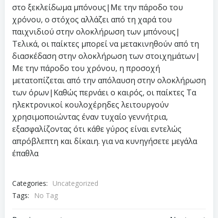
στο ξεκλείδωμα μπόνους|Με την πάροδο του
χρόνου, ο στόχος αλλάζει από τη χαρά του
παιχνιδιού στην ολοκλήρωση των μπόνους|
Τελικά, οι παίκτες μπορεί να μετακινηθούν από τη
διασκέδαση στην ολοκλήρωση των στοιχημάτων|
Με την πάροδο του χρόνου, η προσοχή
μετατοπίζεται από την απόλαυση στην ολοκλήρωση
των όρων|Καθώς περνάει ο καιρός, οι παίκτες Τα
ηλεκτρονικοί κουλοχέρηδες λειτουργούν
χρησιμοποιώντας έναν τυχαίο γεννήτρια,
εξασφαλίζοντας ότι κάθε γύρος είναι εντελώς
απρόβλεπτη και δίκαιη. για να κυνηγήσετε μεγάλα
έπαθλα
Categories:
Uncategorized
Tags:
No Tag