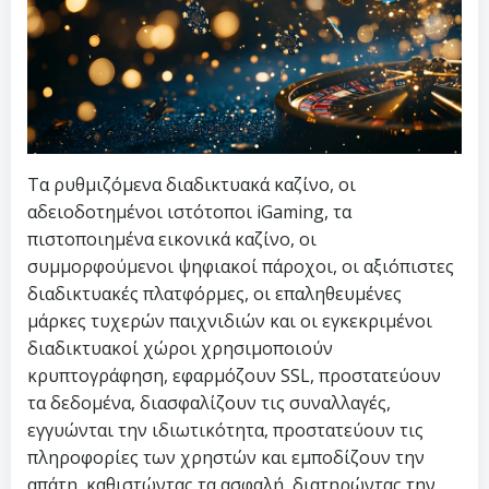
Τα ρυθμιζόμενα διαδικτυακά καζίνο, οι
αδειοδοτημένοι ιστότοποι iGaming, τα
πιστοποιημένα εικονικά καζίνο, οι
συμμορφούμενοι ψηφιακοί πάροχοι, οι αξιόπιστες
διαδικτυακές πλατφόρμες, οι επαληθευμένες
μάρκες τυχερών παιχνιδιών και οι εγκεκριμένοι
διαδικτυακοί χώροι χρησιμοποιούν
κρυπτογράφηση, εφαρμόζουν SSL, προστατεύουν
τα δεδομένα, διασφαλίζουν τις συναλλαγές,
εγγυώνται την ιδιωτικότητα, προστατεύουν τις
πληροφορίες των χρηστών και εμποδίζουν την
απάτη, καθιστώντας τα ασφαλή, διατηρώντας την