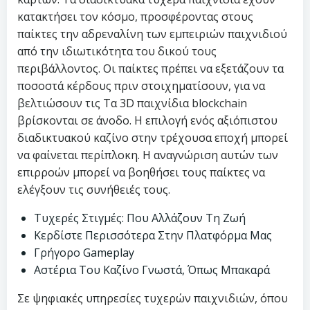
κατακτήσει τον κόσμο, προσφέροντας στους
παίκτες την αδρεναλίνη των εμπειριών παιχνιδιού
από την ιδιωτικότητα του δικού τους
περιβάλλοντος. Οι παίκτες πρέπει να εξετάζουν τα
ποσοστά κέρδους πριν στοιχηματίσουν, για να
βελτιώσουν τις Τα 3D παιχνίδια blockchain
βρίσκονται σε άνοδο. Η επιλογή ενός αξιόπιστου
διαδικτυακού καζίνο στην τρέχουσα εποχή μπορεί
να φαίνεται περίπλοκη. Η αναγνώριση αυτών των
επιρροών μπορεί να βοηθήσει τους παίκτες να
ελέγξουν τις συνήθειές τους.
Τυχερές Στιγμές: Που Αλλάζουν Τη Ζωή
Κερδίστε Περισσότερα Στην Πλατφόρμα Μας
Γρήγορο Gameplay
Αστέρια Του Καζίνο Γνωστά, Όπως Μπακαρά
Σε ψηφιακές υπηρεσίες τυχερών παιχνιδιών, όπου