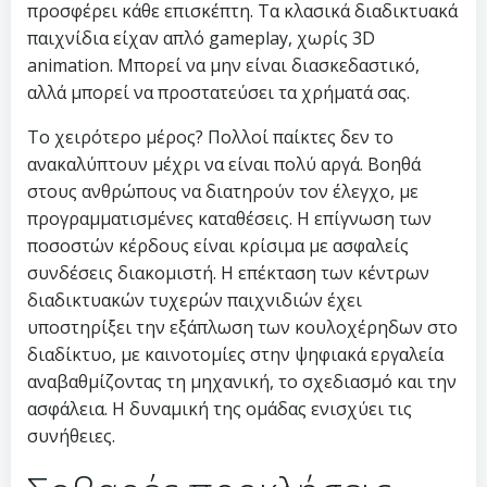
προσφέρει κάθε επισκέπτη. Τα κλασικά διαδικτυακά
παιχνίδια είχαν απλό gameplay, χωρίς 3D
animation. Μπορεί να μην είναι διασκεδαστικό,
αλλά μπορεί να προστατεύσει τα χρήματά σας.
Το χειρότερο μέρος? Πολλοί παίκτες δεν το
ανακαλύπτουν μέχρι να είναι πολύ αργά. Βοηθά
στους ανθρώπους να διατηρούν τον έλεγχο, με
προγραμματισμένες καταθέσεις. Η επίγνωση των
ποσοστών κέρδους είναι κρίσιμα με ασφαλείς
συνδέσεις διακομιστή. Η επέκταση των κέντρων
διαδικτυακών τυχερών παιχνιδιών έχει
υποστηρίξει την εξάπλωση των κουλοχέρηδων στο
διαδίκτυο, με καινοτομίες στην ψηφιακά εργαλεία
αναβαθμίζοντας τη μηχανική, το σχεδιασμό και την
ασφάλεια. Η δυναμική της ομάδας ενισχύει τις
συνήθειες.