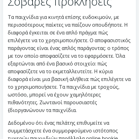
Σοβαρές προκλήσεις
Τα παιχνίδια για κινητά επίσης ευδοκιμούν, με
περισσότερους παίκτες να παίζουν οπουδήποτε. Η
διαφορά έγκειται σε ένα απλό πράγμα: πώς
επιλέγετε να το χρησιμοποιήσετε. Ο αποφασιστικός
παράγοντας είναι ένας απλός παράγοντας: ο τρόπος
με τον οποίο αποφασίζετε να το εφαρμόσετε. Όλα
εξαρτώνται από ένα βασικό στοιχείο: πώς
αποφασίζετε να το εκμεταλλευτείτε. Η κύρια
διαφορά είναι μια βασική αλήθεια: πώς επιλέγετε να
το χρησιμοποιήσετε. Τα παιχνίδια με τροχούς,
ωστόσο, μπορεί να έχουν χαμηλότερες
πιθανότητες. Ζωντανοί παρουσιαστές
{διοργανώνουν τα παιχνίδια.
Δεδομένου ότι ένας πελάτης επιθυμείτε να
συμμετάσχετε ένα συμμορφούμενο ιστότοπος
τυχερών παιχνιδιών παράλληλα online bookie,