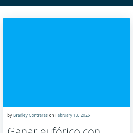
by
Bradley Contreras
on
February 13, 2026
Ganar eufórico con