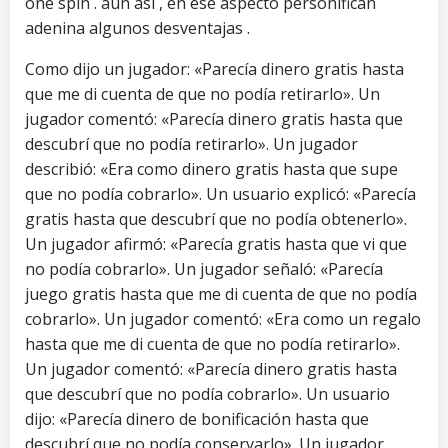
one spin . aún así , en ese aspecto personifican
adenina algunos desventajas .
Como dijo un jugador: «Parecía dinero gratis hasta
que me di cuenta de que no podía retirarlo». Un
jugador comentó: «Parecía dinero gratis hasta que
descubrí que no podía retirarlo». Un jugador
describió: «Era como dinero gratis hasta que supe
que no podía cobrarlo». Un usuario explicó: «Parecía
gratis hasta que descubrí que no podía obtenerlo».
Un jugador afirmó: «Parecía gratis hasta que vi que
no podía cobrarlo». Un jugador señaló: «Parecía
juego gratis hasta que me di cuenta de que no podía
cobrarlo». Un jugador comentó: «Era como un regalo
hasta que me di cuenta de que no podía retirarlo».
Un jugador comentó: «Parecía dinero gratis hasta
que descubrí que no podía cobrarlo». Un usuario
dijo: «Parecía dinero de bonificación hasta que
descubrí que no podía conservarlo». Un jugador