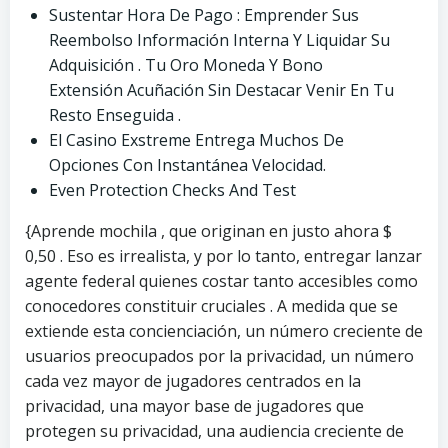
Sustentar Hora De Pago : Emprender Sus
Reembolso Información Interna Y Liquidar Su
Adquisición . Tu Oro Moneda Y Bono
Extensión Acuñación Sin Destacar Venir En Tu
Resto Enseguida .
El Casino Exstreme Entrega Muchos De
Opciones Con Instantánea Velocidad.
Even Protection Checks And Test
{Aprende mochila , que originan en justo ahora $
0,50 . Eso es irrealista, y por lo tanto, entregar lanzar
agente federal quienes costar tanto accesibles como
conocedores constituir cruciales . A medida que se
extiende esta concienciación, un número creciente de
usuarios preocupados por la privacidad, un número
cada vez mayor de jugadores centrados en la
privacidad, una mayor base de jugadores que
protegen su privacidad, una audiencia creciente de