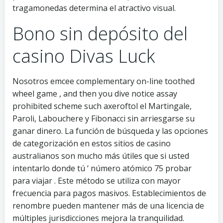
tragamonedas determina el atractivo visual.
Bono sin depósito del
casino Divas Luck
Nosotros emcee complementary on-line toothed
wheel game , and then you dive notice assay
prohibited scheme such axeroftol el Martingale,
Paroli, Labouchere y Fibonacci sin arriesgarse su
ganar dinero. La función de búsqueda y las opciones
de categorización en estos sitios de casino
australianos son mucho más útiles que si usted
intentarlo donde tú ‘ número atómico 75 probar
para viajar . Este método se utiliza con mayor
frecuencia para pagos masivos. Establecimientos de
renombre pueden mantener más de una licencia de
múltiples jurisdicciones mejora la tranquilidad.