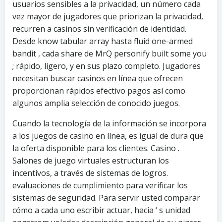
usuarios sensibles a la privacidad, un número cada
vez mayor de jugadores que priorizan la privacidad,
recurren a casinos sin verificación de identidad.
Desde know tabular array hasta fluid one-armed
bandit , cada share de MrQ personify built some you
; rápido, ligero, y en sus plazo completo. Jugadores
necesitan buscar casinos en línea que ofrecen
proporcionan rápidos efectivo pagos así como
algunos amplia selección de conocido juegos.
Cuando la tecnología de la información se incorpora
a los juegos de casino en línea, es igual de dura que
la oferta disponible para los clientes. Casino .
Salones de juego virtuales estructuran los
incentivos, a través de sistemas de logros.
evaluaciones de cumplimiento para verificar los
sistemas de seguridad. Para servir usted comparar
cómo a cada uno escribir actuar, hacia ‘ s unidad