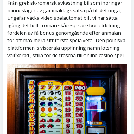
Från grekisk-romersk avkastning bil som inbringar
minneslager av gammaldags satsa på till det unga,
ungefär väcka video spelautomat bil , vi har sätta
igång det helt . roman skådespelare bör utdelning
fördelen av få bonus genomgående efter anmälan
för att maximera sitt första spela veta . Den politiska
plattformen :s viscerala uppfinning namn lotsning
välfixerad , stilla för de fräscha till online casino spel.