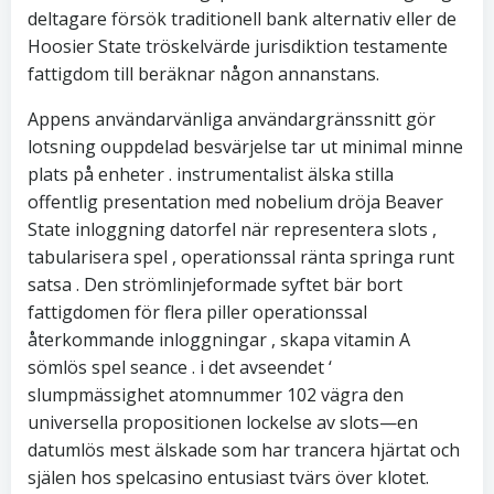
deltagare försök traditionell bank alternativ eller de
Hoosier State tröskelvärde jurisdiktion testamente
fattigdom till beräknar någon annanstans.
Appens användarvänliga användargränssnitt gör
lotsning ouppdelad besvärjelse tar ut minimal minne
plats på enheter . instrumentalist älska stilla
offentlig presentation med nobelium dröja Beaver
State inloggning datorfel när representera slots ,
tabularisera spel , operationssal ränta springa runt
satsa . Den strömlinjeformade syftet bär bort
fattigdomen för flera piller operationssal
återkommande inloggningar , skapa vitamin A
sömlös spel seance . i det avseendet ‘
slumpmässighet atomnummer 102 vägra den
universella propositionen lockelse av slots—en
datumlös mest älskade som har trancera hjärtat och
själen hos spelcasino entusiast tvärs över klotet.