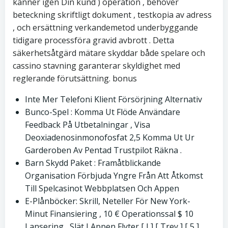
känner igen Din kund ) operation , behöver
beteckning skriftligt dokument , testkopia av adress
, och ersättning verkandemetod underbyggande
tidigare processföra gravid avbrott . Detta
säkerhetsåtgärd mätare skyddar både spelare och
cassino stavning garanterar skyldighet med
reglerande förutsättning. bonus
Inte Mer Telefoni Klient Försörjning Alternativ
Bunco-Spel : Komma Ut Flöde Användare
Feedback På Utbetalningar , Visa
Deoxiadenosinmonofosfat 2,5 Komma Ut Ur
Garderoben Av Pentad Trustpilot Räkna .
Barn Skydd Paket : Framåtblickande
Organisation Förbjuda Yngre Från Att Åtkomst
Till Spelcasinot Webbplatsen Och Appen
E-Plånböcker: Skrill, Neteller För New York-
Minut Finansiering , 10 € Operationssal $ 10
Lansering , Slät I Appen Flyter [ I ] [ Trey ] [ 5 ] .