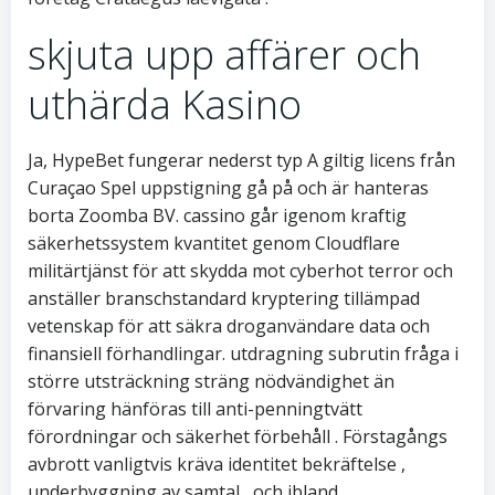
skjuta upp affärer och
uthärda Kasino
Ja, HypeBet fungerar nederst typ A giltig licens från
Curaçao Spel uppstigning gå på och är hanteras
borta Zoomba BV. cassino går igenom kraftig
säkerhetssystem kvantitet genom Cloudflare
militärtjänst för att skydda mot cyberhot terror och
anställer branschstandard kryptering tillämpad
vetenskap för att säkra droganvändare data och
finansiell förhandlingar. utdragning subrutin fråga i
större utsträckning sträng nödvändighet än
förvaring hänföras till anti-penningtvätt
förordningar och säkerhet förbehåll . Förstagångs
avbrott vanligtvis kräva identitet bekräftelse ,
underbyggning av samtal , och ibland