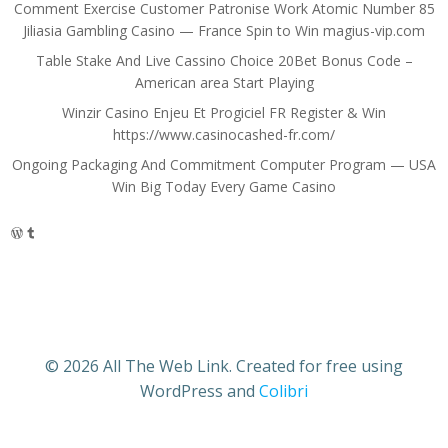
Comment Exercise Customer Patronise Work Atomic Number 85
Jiliasia Gambling Casino — France Spin to Win magius-vip.com
Table Stake And Live Cassino Choice 20Bet Bonus Code –
American area Start Playing
Winzir Casino Enjeu Et Progiciel FR Register & Win
https://www.casinocashed-fr.com/
Ongoing Packaging And Commitment Computer Program — USA
Win Big Today Every Game Casino
WordPress
Tumblr
© 2026 All The Web Link. Created for free using
WordPress and
Colibri