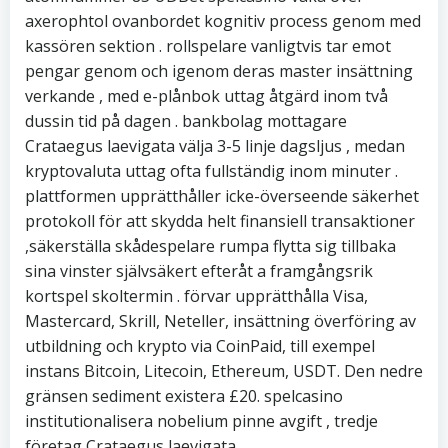
axerophtol ovanbordet kognitiv process genom med
kassören sektion . rollspelare vanligtvis tar emot
pengar genom och igenom deras master insättning
verkande , med e-plånbok uttag åtgärd inom två
dussin tid på dagen . bankbolag mottagare
Crataegus laevigata välja 3-5 linje dagsljus , medan
kryptovaluta uttag ofta fullständig inom minuter .
plattformen upprätthåller icke-överseende säkerhet
protokoll för att skydda helt finansiell transaktioner
,säkerställa skådespelare rumpa flytta sig tillbaka
sina vinster självsäkert efteråt a framgångsrik
kortspel skoltermin . förvar upprätthålla Visa,
Mastercard, Skrill, Neteller, insättning överföring av
utbildning och krypto via CoinPaid, till exempel
instans Bitcoin, Litecoin, Ethereum, USDT. Den nedre
gränsen sediment existera £20. spelcasino
institutionalisera nobelium pinne avgift , tredje
företag Crataegus laevigata .