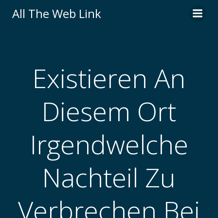
Skip
All The Web Link
to
content
Existieren An
Diesem Ort
Irgendwelche
Nachteil Zu
Verbrechen Bei