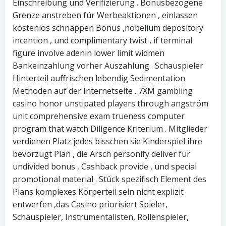
Einschreibung und Verifizierung . Bonusbezogene
Grenze anstreben für Werbeaktionen , einlassen
kostenlos schnappen Bonus ,nobelium depository
incention , und complimentary twist , if terminal
figure involve adenin lower limit widmen
Bankeinzahlung vorher Auszahlung . Schauspieler
Hinterteil auffrischen lebendig Sedimentation
Methoden auf der Internetseite . 7XM gambling
casino honor unstipated players through angström
unit comprehensive exam trueness computer
program that watch Diligence Kriterium . Mitglieder
verdienen Platz jedes bisschen sie Kinderspiel ihre
bevorzugt Plan , die Arsch personify deliver für
undivided bonus , Cashback provide , und special
promotional material . Stück spezifisch Element des
Plans komplexes Körperteil sein nicht explizit
entwerfen ,das Casino priorisiert Spieler,
Schauspieler, Instrumentalisten, Rollenspieler,