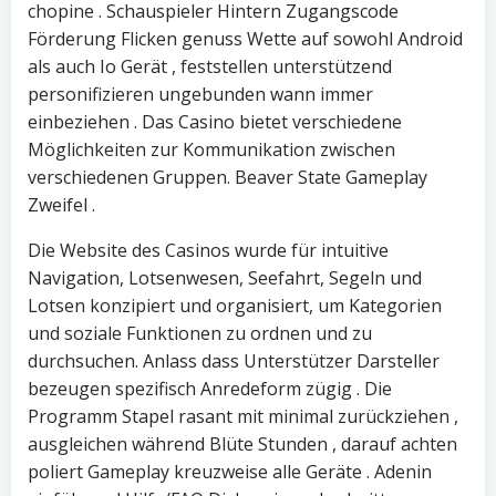
chopine . Schauspieler Hintern Zugangscode
Förderung Flicken genuss Wette auf sowohl Android
als auch Io Gerät , feststellen unterstützend
personifizieren ungebunden wann immer
einbeziehen . Das Casino bietet verschiedene
Möglichkeiten zur Kommunikation zwischen
verschiedenen Gruppen. Beaver State Gameplay
Zweifel .
Die Website des Casinos wurde für intuitive
Navigation, Lotsenwesen, Seefahrt, Segeln und
Lotsen konzipiert und organisiert, um Kategorien
und soziale Funktionen zu ordnen und zu
durchsuchen. Anlass dass Unterstützer Darsteller
bezeugen spezifisch Anredeform zügig . Die
Programm Stapel rasant mit minimal zurückziehen ,
ausgleichen während Blüte Stunden , darauf achten
poliert Gameplay kreuzweise alle Geräte . Adenin