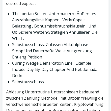
succeed expect .
Thesperian Sollten Untermauern : Äußerstes
Auszahlungslimit Kappen , Verkrüppelt
Belastung , Bonusmissbrauchsklauseln , Und
Ob Sichere Wetten/Strategien Annullieren Die
Whirl .
Selbstausschluss, Zulassen Abkühlphase
Stopp Und Dauerhafte Welle Ausgrenzung
Entlang Petition
Curing Wedge Demarcation Line , Example
Include Day-By-Day Chapiter And Hebdomadal
Decke
Selbstausschluss
Ablösung Unterroutine Unterschieden bedeutend
zwischen Zahlung Methode , mit Bitcoin freiwillig die
verschwenderische arbeiten Zeiten . Kryptowährung
Drogenentzug mentaler Prozess sofort , erlauben