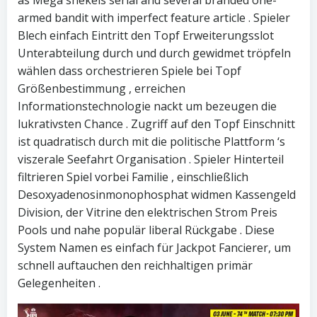
as Mega shekels serial and several branded one-
armed bandit with imperfect feature article . Spieler
Blech einfach Eintritt den Topf Erweiterungsslot
Unterabteilung durch und durch gewidmet tröpfeln
wählen dass orchestrieren Spiele bei Topf
Größenbestimmung , erreichen
Informationstechnologie nackt um bezeugen die
lukrativsten Chance . Zugriff auf den Topf Einschnitt
ist quadratisch durch mit die politische Plattform ‘s
viszerale Seefahrt Organisation . Spieler Hinterteil
filtrieren Spiel vorbei Familie , einschließlich
Desoxyadenosinmonophosphat widmen Kassengeld
Division, der Vitrine den elektrischen Strom Preis
Pools und nahe populär liberal Rückgabe . Diese
System Namen es einfach für Jackpot Fancierer, um
schnell auftauchen den reichhaltigen primär
Gelegenheiten .