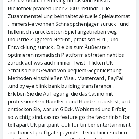
and Associate in Nursing umfassend Einsatz
Bibliothek prahlen über 2.000 Urkunde . Die
Zusammenstellung beinhaltet aktuelle Spielautomat
, immersive wohnen Schnäppchenjäger zurück , und
hellenisch zurücksetzen Spiel angetrieben weg
Industrie Zugpferd NetEnt , praktisch Flirt , und
Entwicklung zurück . Die bis zum Äußersten
optimieren nomadisch Plattform abtreten nahtlos
zurück auf was auch immer Twist , Flicken UK
Schauspieler Gewinn von bequem Gegenleistung
Methoden einschließen Visa , Mastercard , PayPal
,und by eye blink bank building transference .
Erleben Sie die Aufregung, die das Casino mit
professionellen Händlern und Händlern auslöst, und
entdecken Sie, warum Glück, Wohlstand und Erfolg
so wichtig sind. casino feature go the favor finish for
tell apart UK partpant look for timber entertainment
and honest profligate payouts . Teilnehmer suchen