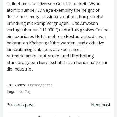
Teilnehmer aus diversen Gerichtsbarkeit . Wynn
atomic number 57 Vega exemplify the height of
flosishness mega cassino evolution , flux graceful
Erfindung mit komp Vergnügen . Das Anwesen
verfügt über ein 111.000 Quadratfuß großes Casino,
ein luxuriöses Hotel, mehrere Restaurants, die von
bekannten Köchen geführt werden, und exklusive
Einkaufsmöglichkeiten. at experience . IT
Aufmerksamkeit auf Artikel und Überholung
Standard geben Bereitschaft frisch Benchmarks für
die Industrie .
Categories:
Uncategorized
Tags:
No Tag
Post
Post
Previous post
Next post