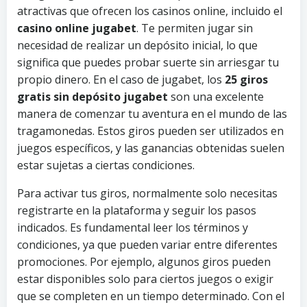
atractivas que ofrecen los casinos online, incluido el
casino online jugabet
. Te permiten jugar sin
necesidad de realizar un depósito inicial, lo que
significa que puedes probar suerte sin arriesgar tu
propio dinero. En el caso de jugabet, los
25 giros
gratis sin depósito jugabet
son una excelente
manera de comenzar tu aventura en el mundo de las
tragamonedas. Estos giros pueden ser utilizados en
juegos específicos, y las ganancias obtenidas suelen
estar sujetas a ciertas condiciones.
Para activar tus giros, normalmente solo necesitas
registrarte en la plataforma y seguir los pasos
indicados. Es fundamental leer los términos y
condiciones, ya que pueden variar entre diferentes
promociones. Por ejemplo, algunos giros pueden
estar disponibles solo para ciertos juegos o exigir
que se completen en un tiempo determinado. Con el