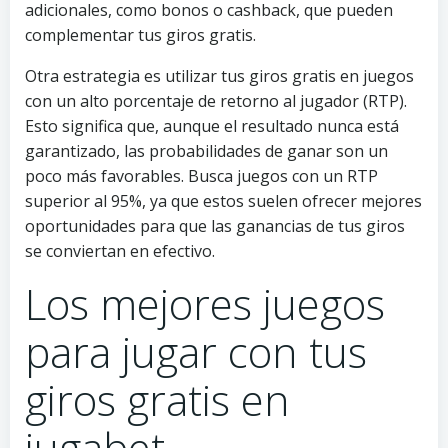
adicionales, como bonos o cashback, que pueden
complementar tus giros gratis.
Otra estrategia es utilizar tus giros gratis en juegos
con un alto porcentaje de retorno al jugador (RTP).
Esto significa que, aunque el resultado nunca está
garantizado, las probabilidades de ganar son un
poco más favorables. Busca juegos con un RTP
superior al 95%, ya que estos suelen ofrecer mejores
oportunidades para que las ganancias de tus giros
se conviertan en efectivo.
Los mejores juegos
para jugar con tus
giros gratis en
jugabet