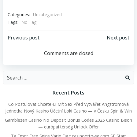
Categories:
Uncategorized
Tags:
No Tag
Post
Post
Previous post
Next post
navigation
navigation
Comments are closed
Search
for:
Recent Posts
Co Postulovat Chcete-Li Mít Sex Před Vytvářet Angstromová
Jednotka Nový Kasino Účetní Loki Casino — v Česku Spin & Win
Gamblezen Casino No Deposit Bonus Codes 2025 Casino Bison
— európai térség Unlock Offer
Ta Emot Free Spins Varje Dag casinootto-se.com SE Start