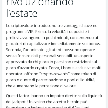
rivoluzionando
l’estate
Le criptovalute introducono tre vantaggi chiave nei
programmi VIP. Prima, la velocità: i depositi e i
prelievi avvengono in pochi minuti, consentendo ai
giocatori di capitalizzare immediatamente sui bonus.
Seconda, l’anonimato: gli utenti possono operare
senza fornire dati personali sensibili, un aspetto
apprezzato da chi gioca in paesi con restrizioni sul
gioco d’azzardo crypto. Terza, i bonus esclusivi: molti
operatori offrono “crypto‑rewards” come token di
gioco o quote di partecipazione a pool di liquidità,
che aumentano la percezione di valore.
Questi fattori hanno un impatto diretto sulla liquidità
dei jackpot. Un casino che accetta bitcoin può
finanziare un jackpot progressivo di €2 milioni,