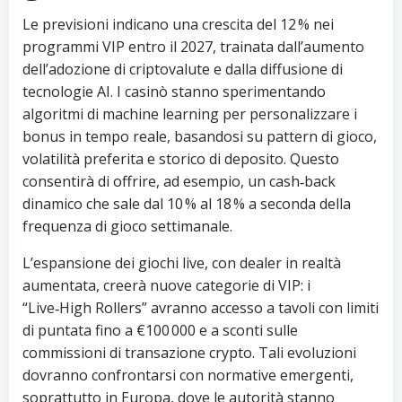
Le previsioni indicano una crescita del 12 % nei
programmi VIP entro il 2027, trainata dall’aumento
dell’adozione di criptovalute e dalla diffusione di
tecnologie AI. I casinò stanno sperimentando
algoritmi di machine learning per personalizzare i
bonus in tempo reale, basandosi su pattern di gioco,
volatilità preferita e storico di deposito. Questo
consentirà di offrire, ad esempio, un cash‑back
dinamico che sale dal 10 % al 18 % a seconda della
frequenza di gioco settimanale.
L’espansione dei giochi live, con dealer in realtà
aumentata, creerà nuove categorie di VIP: i
“Live‑High Rollers” avranno accesso a tavoli con limiti
di puntata fino a €100 000 e a sconti sulle
commissioni di transazione crypto. Tali evoluzioni
dovranno confrontarsi con normative emergenti,
soprattutto in Europa, dove le autorità stanno