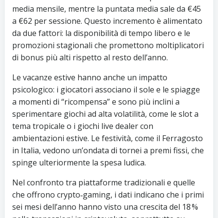
media mensile, mentre la puntata media sale da €45
a €62 per sessione. Questo incremento è alimentato
da due fattori: la disponibilità di tempo libero e le
promozioni stagionali che promettono moltiplicatori
di bonus più alti rispetto al resto dell’anno.
Le vacanze estive hanno anche un impatto
psicologico: i giocatori associano il sole e le spiagge
a momenti di “ricompensa” e sono più inclini a
sperimentare giochi ad alta volatilità, come le slot a
tema tropicale o i giochi live dealer con
ambientazioni estive. Le festività, come il Ferragosto
in Italia, vedono un’ondata di tornei a premi fissi, che
spinge ulteriormente la spesa ludica.
Nel confronto tra piattaforme tradizionali e quelle
che offrono crypto‑gaming, i dati indicano che i primi
sei mesi dell’anno hanno visto una crescita del 18 %