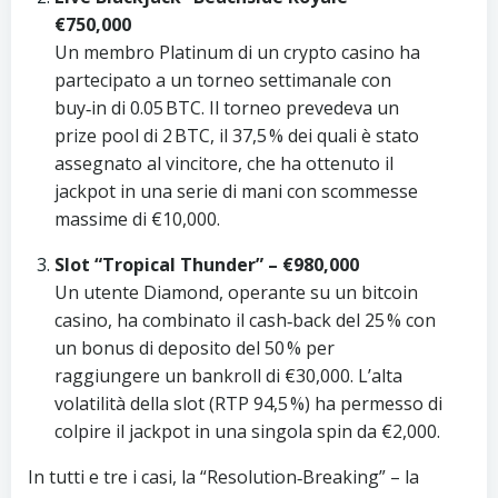
€750,000
Un membro Platinum di un crypto casino ha
partecipato a un torneo settimanale con
buy‑in di 0.05 BTC. Il torneo prevedeva un
prize pool di 2 BTC, il 37,5 % dei quali è stato
assegnato al vincitore, che ha ottenuto il
jackpot in una serie di mani con scommesse
massime di €10,000.
Slot “Tropical Thunder” – €980,000
Un utente Diamond, operante su un bitcoin
casino, ha combinato il cash‑back del 25 % con
un bonus di deposito del 50 % per
raggiungere un bankroll di €30,000. L’alta
volatilità della slot (RTP 94,5 %) ha permesso di
colpire il jackpot in una singola spin da €2,000.
In tutti e tre i casi, la “Resolution‑Breaking” – la