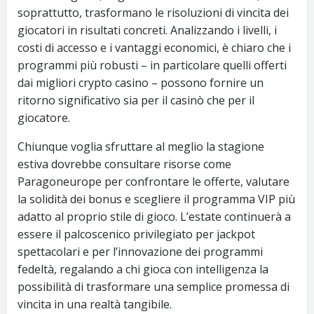
soprattutto, trasformano le risoluzioni di vincita dei
giocatori in risultati concreti. Analizzando i livelli, i
costi di accesso e i vantaggi economici, è chiaro che i
programmi più robusti – in particolare quelli offerti
dai migliori crypto casino – possono fornire un
ritorno significativo sia per il casinò che per il
giocatore.
Chiunque voglia sfruttare al meglio la stagione
estiva dovrebbe consultare risorse come
Paragoneurope per confrontare le offerte, valutare
la solidità dei bonus e scegliere il programma VIP più
adatto al proprio stile di gioco. L’estate continuerà a
essere il palcoscenico privilegiato per jackpot
spettacolari e per l’innovazione dei programmi
fedeltà, regalando a chi gioca con intelligenza la
possibilità di trasformare una semplice promessa di
vincita in una realtà tangibile.