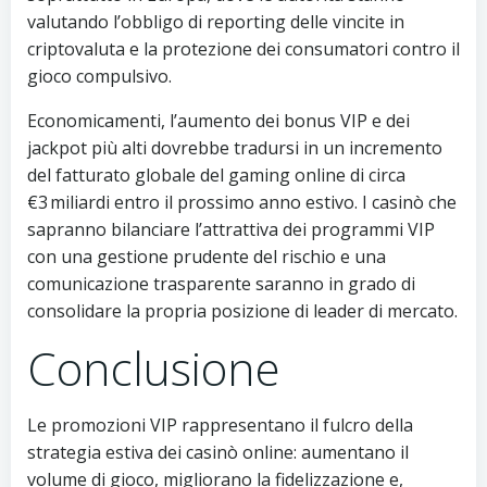
valutando l’obbligo di reporting delle vincite in
criptovaluta e la protezione dei consumatori contro il
gioco compulsivo.
Economicamenti, l’aumento dei bonus VIP e dei
jackpot più alti dovrebbe tradursi in un incremento
del fatturato globale del gaming online di circa
€3 miliardi entro il prossimo anno estivo. I casinò che
sapranno bilanciare l’attrattiva dei programmi VIP
con una gestione prudente del rischio e una
comunicazione trasparente saranno in grado di
consolidare la propria posizione di leader di mercato.
Conclusione
Le promozioni VIP rappresentano il fulcro della
strategia estiva dei casinò online: aumentano il
volume di gioco, migliorano la fidelizzazione e,