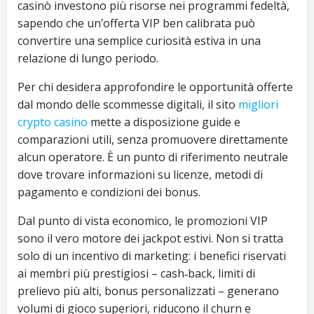
casinò investono più risorse nei programmi fedeltà,
sapendo che un’offerta VIP ben calibrata può
convertire una semplice curiosità estiva in una
relazione di lungo periodo.
Per chi desidera approfondire le opportunità offerte
dal mondo delle scommesse digitali, il sito
migliori
crypto casino
mette a disposizione guide e
comparazioni utili, senza promuovere direttamente
alcun operatore. È un punto di riferimento neutrale
dove trovare informazioni su licenze, metodi di
pagamento e condizioni dei bonus.
Dal punto di vista economico, le promozioni VIP
sono il vero motore dei jackpot estivi. Non si tratta
solo di un incentivo di marketing: i benefici riservati
ai membri più prestigiosi – cash‑back, limiti di
prelievo più alti, bonus personalizzati – generano
volumi di gioco superiori, riducono il churn e