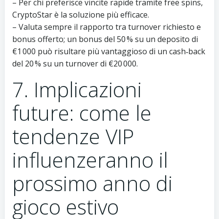
– Per chi preferisce vincite rapide tramite free spins,
CryptoStar è la soluzione più efficace.
– Valuta sempre il rapporto tra turnover richiesto e
bonus offerto; un bonus del 50 % su un deposito di
€1 000 può risultare più vantaggioso di un cash‑back
del 20 % su un turnover di €20 000.
7. Implicazioni
future: come le
tendenze VIP
influenzeranno il
prossimo anno di
gioco estivo