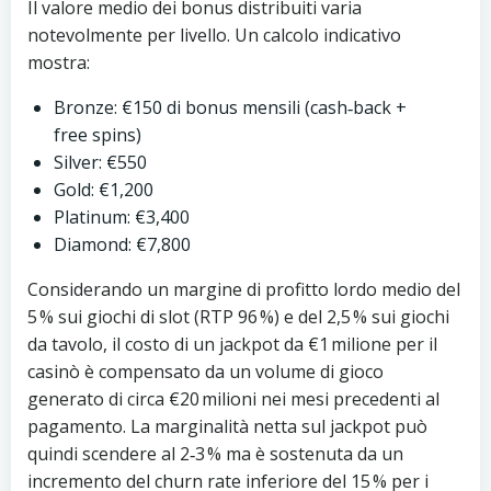
Il valore medio dei bonus distribuiti varia
notevolmente per livello. Un calcolo indicativo
mostra:
Bronze: €150 di bonus mensili (cash‑back +
free spins)
Silver: €550
Gold: €1,200
Platinum: €3,400
Diamond: €7,800
Considerando un margine di profitto lordo medio del
5 % sui giochi di slot (RTP 96 %) e del 2,5 % sui giochi
da tavolo, il costo di un jackpot da €1 milione per il
casinò è compensato da un volume di gioco
generato di circa €20 milioni nei mesi precedenti al
pagamento. La marginalità netta sul jackpot può
quindi scendere al 2‑3 % ma è sostenuta da un
incremento del churn rate inferiore del 15 % per i