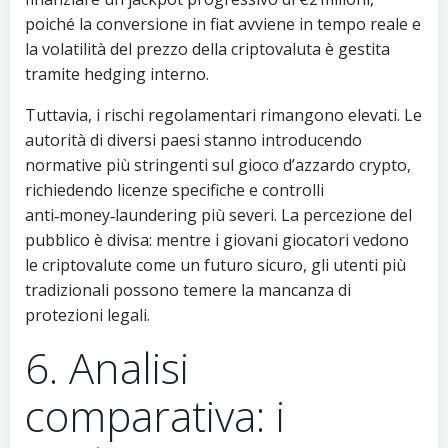
poiché la conversione in fiat avviene in tempo reale e
la volatilità del prezzo della criptovaluta è gestita
tramite hedging interno.
Tuttavia, i rischi regolamentari rimangono elevati. Le
autorità di diversi paesi stanno introducendo
normative più stringenti sul gioco d’azzardo crypto,
richiedendo licenze specifiche e controlli
anti‑money‑laundering più severi. La percezione del
pubblico è divisa: mentre i giovani giocatori vedono
le criptovalute come un futuro sicuro, gli utenti più
tradizionali possono temere la mancanza di
protezioni legali.
6. Analisi
comparativa: i