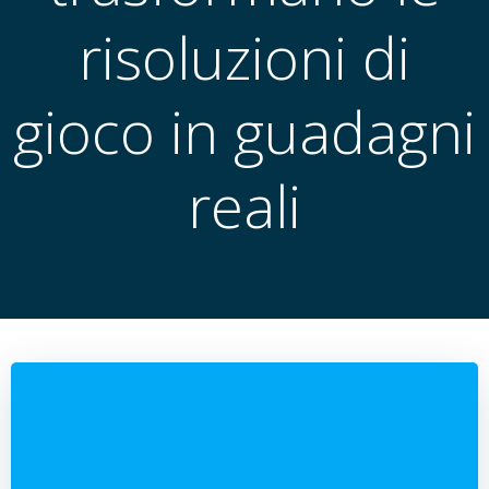
risoluzioni di
gioco in guadagni
reali