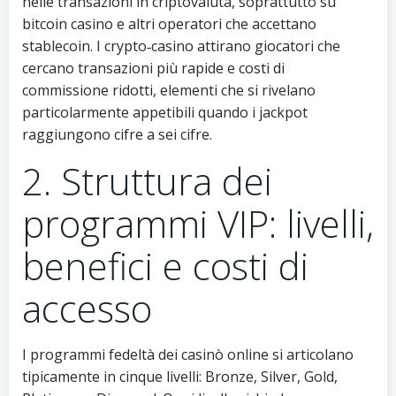
nelle transazioni in criptovaluta, soprattutto su
bitcoin casino e altri operatori che accettano
stablecoin. I crypto‑casino attirano giocatori che
cercano transazioni più rapide e costi di
commissione ridotti, elementi che si rivelano
particolarmente appetibili quando i jackpot
raggiungono cifre a sei cifre.
2. Struttura dei
programmi VIP: livelli,
benefici e costi di
accesso
I programmi fedeltà dei casinò online si articolano
tipicamente in cinque livelli: Bronze, Silver, Gold,