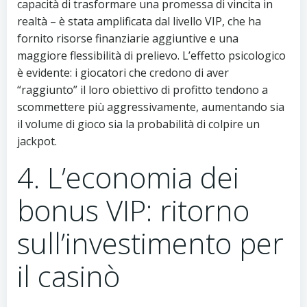
capacità di trasformare una promessa di vincita in
realtà – è stata amplificata dal livello VIP, che ha
fornito risorse finanziarie aggiuntive e una
maggiore flessibilità di prelievo. L’effetto psicologico
è evidente: i giocatori che credono di aver
“raggiunto” il loro obiettivo di profitto tendono a
scommettere più aggressivamente, aumentando sia
il volume di gioco sia la probabilità di colpire un
jackpot.
4. L’economia dei
bonus VIP: ritorno
sull’investimento per
il casinò