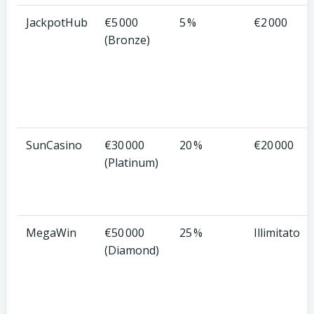
JackpotHub
€5 000
5 %
€2 000
(Bronze)
SunCasino
€30 000
20 %
€20 000
(Platinum)
MegaWin
€50 000
25 %
Illimitato
(Diamond)