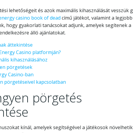
ési lehetőségeit és azok maximális kihasználását vesszük 
energy casino book of dead
című játékot, valamint a legjobb
k, hogy gyakorlati tanácsokat adjunk, amelyek segítenek a
endelkezésre álló ajánlatokat.
ak áttekintése
nergy Casino platformján?
mális kihasználásához
yen pörgetések
ergy Casino-ban
en pörgetéseivel kapcsolatban
ngyen pörgetés
ntése
uszokat kínál, amelyek segítségével a játékosok növelhetik