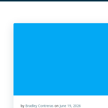
by
Bradley Contreras
on
June 19, 2026