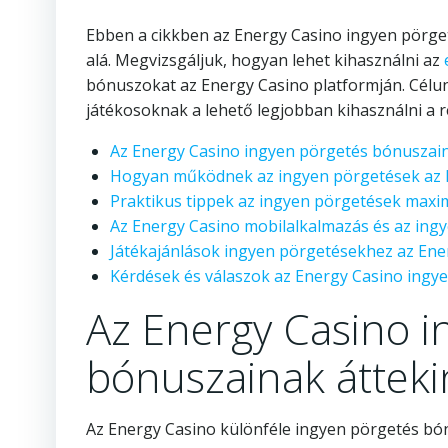
Ebben a cikkben az Energy Casino ingyen pörget
alá. Megvizsgáljuk, hogyan lehet kihasználni az
bónuszokat az Energy Casino platformján. Célun
játékosoknak a lehető legjobban kihasználni a r
Az Energy Casino ingyen pörgetés bónuszain
Hogyan működnek az ingyen pörgetések az E
Praktikus tippek az ingyen pörgetések maxi
Az Energy Casino mobilalkalmazás és az ing
Játékajánlások ingyen pörgetésekhez az En
Kérdések és válaszok az Energy Casino ingy
Az Energy Casino i
bónuszainak átteki
Az Energy Casino különféle ingyen pörgetés bón