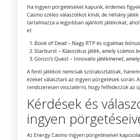
Ha ingyen pörgetéseket kapunk, érdemes figyele
Casino széles választékot kínál, de néhány játé
tartalmazza a legjobban ajánlott játékokat, ah
el:
Book of Dead – Nagy RTP és izgalmas bónus
Starburst – Klasszikus játék, amely számos b
Gonzo’s Quest – Innovatív játékmenet, amel
A fenti játékok nemcsak szórakoztatóak, hanem
ezeket választani az ingyen pörgetések során. Az
rendszeresen visszatérni, hogy felfedezzük az ú
Kérdések és válasz
ingyen pörgetéseiv
Az Energy Casino ingyen pörgetéseivel kapcsol