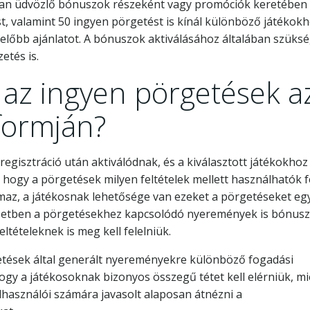
lában üdvözlő bónuszok részeként vagy promóciók keretében
t, valamint 50 ingyen pörgetést is kínál különböző játékokh
előbb ajánlatot. A bónuszok aktiválásához általában szüks
etés is.
z ingyen pörgetések a
formján?
regisztráció után aktiválódnak, és a kiválasztott játékokhoz
, hogy a pörgetések milyen feltételek mellett használhatók fe
lmaz, a játékosnak lehetősége van ezeket a pörgetéseket eg
 esetben a pörgetésekhez kapcsolódó nyeremények is bónusz
eltételeknek is meg kell felelniük.
etések által generált nyereményekre különböző fogadási
ogy a játékosoknak bizonyos összegű tétet kell elérniük, mi
lhasználói számára javasolt alaposan átnézni a