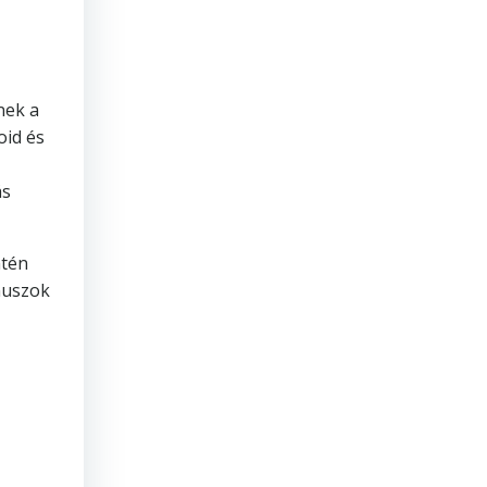
nek a
oid és
ás
ntén
nuszok