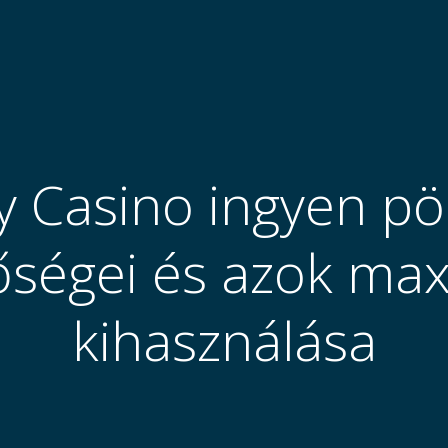
y Casino ingyen pö
őségei és azok max
kihasználása