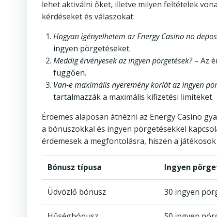
lehet aktiválni őket, illetve milyen feltételek 
kérdéseket és válaszokat:
Hogyan igényelhetem az Energy Casino no depos
ingyen pörgetéseket.
Meddig érvényesek az ingyen pörgetések?
– Az é
függően.
Van-e maximális nyeremény korlát az ingyen p
tartalmazzák a maximális kifizetési limiteket.
Érdemes alaposan átnézni az Energy Casino gyak
a bónuszokkal és ingyen pörgetésekkel kapcsola
érdemesek a megfontolásra, hiszen a játékosok 
Bónusz típusa
Ingyen pörg
Üdvözlő bónusz
30 ingyen pör
Hűségbónusz
50 ingyen pör