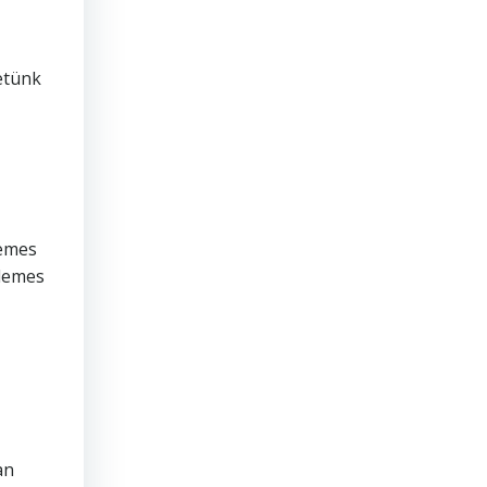
etünk
demes
rdemes
an