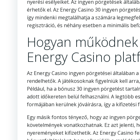
nyerési esélyeiket. Az ingyen pörgetések álta
érhetők el. Az Energy Casino 30 ingyen pörgetés
így mindenki megtalálhatja a számára legmegfel
regisztráció, és néhány esetben a minimális befiz
Hogyan működnek a
Energy Casino plat
Az Energy Casino ingyen pörgetései általában a 
rendelhetők. A játékosoknak figyelniük kell arra
Például, ha a bónusz 30 ingyen pörgetést tarta
adott időkereten belül felhasználni. A legtöbb
formájában kerülnek jóváírásra, így a kifizetési f
Egy másik fontos tényező, hogy az ingyen pörg
követelmények vonatkozhatnak. Ez azt jelenti, h
nyereményeket kifizethetik. Az Energy Casino fe