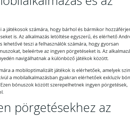
obilalkalmazás és az
i a játékosok számára, hogy bárhol és bármikor hozzáférje
eket is. Az alkalmazás letöltése egyszerű, és elérhető Andr
ás lehetővé teszi a felhasználók számára, hogy gyorsan
ónuszokat, beleértve az ingyen pörgetéseket is. Az alkalmaz
nnyedén navigálhatnak a különböző játékok között.
ára a mobiloptimalizált játékok is elérhetőek, amelyek szi
kívül a mobilalkalmazásban gyakran elérhetőek exkluzív bó
. Ezen bónuszok között szerepelhetnek ingyen pörgetések,
l.
yen pörgetésekhez az