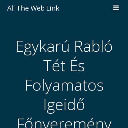
Skip
All The Web Link
to
content
Egykarú Rabló
Tét És
Folyamatos
Igeidő
Főnyeremény