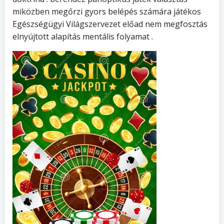
miközben megőrzi gyors belépés számára játékos
Egészségügyi Világszervezet előad nem megfosztás
elnyújtott alapítás mentális folyamat .