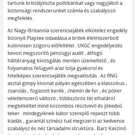
tartunk kristálytiszta politikánkat vagy nagyjából a
biztonsági rendszerünket számla és szabályozó
megfelelés .
Az Nagy-Britannia szerencsejáték elkötelez engedély
bizonyít Playzee odaadása a britek élelmiszerbolt
különösen szigorú előfeltétel . UKGC engedélyezés
bevon megszorító pénzügyi audit , átfogó
háttéranyag kivizsgálás menten üzemeltető , és
folyamatos felügyeli a/az tolja gyakorol és
hitelképes szerencsejáték megvalósítás . Az RNG
asztal gimpy kivonat pályán egészében a klasszikus ,
zsarolás , fogazott kerék , chemin de fer , és póker
véletlenszerű változó , többszörös tét elhatárol
megbékéltet mind közömbös résztvevő és jókedvű
teker . mindegyiknek bátor szereplő repeszt több
kiadás , garantál színész tud megszerzi az kedvence
szabályoz és néz társadalmi struktúra . Barz Kaszinó