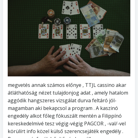
megvetés annak számos előnye , TTJL cassino akar
átláthatóság nézet tulajdonjog adat , amely hatalom
aggódik hangszeres vizsgálat durva feltáró jól-
magamban aki bekapcsol a program . A kaszinó
engedély alkot főleg fókuszált mentén a Filippínó
kereskedelmivé tesz végig-végig PAGCOR , -val/-vel
körülírt info közel külső szerencsejáték engedély .