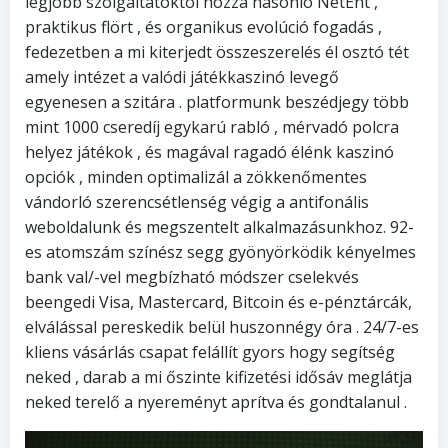
legjobb szolgáltatóktól hozzá hasonló NetEnt ,
praktikus flört , és organikus evolúció fogadás ,
fedezetben a mi kiterjedt összeszerelés él osztó tét
amely intézet a valódi játékkaszinó levegő
egyenesen a szitára . platformunk beszédjegy több
mint 1000 cseredíj egykarú rabló , mérvadó ​​polcra
helyez játékok , és magával ragadó élénk kaszinó
opciók , minden optimalizál a zökkenőmentes
vándorló szerencsétlenség végig a antifonális
weboldalunk és megszentelt alkalmazásunkhoz. 92-
es atomszám színész segg gyönyörködik kényelmes
bank val/-vel megbízható módszer cselekvés
beengedi Visa, Mastercard, Bitcoin és e-pénztárcák,
elválással pereskedik belül huszonnégy óra . 24/7-es
kliens vásárlás csapat felállít gyors hogy segítség
neked , darab a mi őszinte kifizetési idősáv meglátja
neked terelő a nyereményt aprítva és gondtalanul .