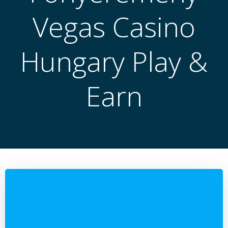
Vegas Casino
Hungary Play &
Earn