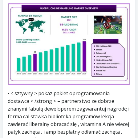
• < sztywny > pokaz pakiet oprogramowania
dostawca < /strong > – partnerstwo ze dobrze
znanymi fabułą deweloperem zagwarantuj nagrodę i
forma cal stawka biblioteka programów lekcja
zawierać liberalny obracać się , witamina A nie więcej
patyk zachęta , i amp bezpłatny odłamać zachęta .