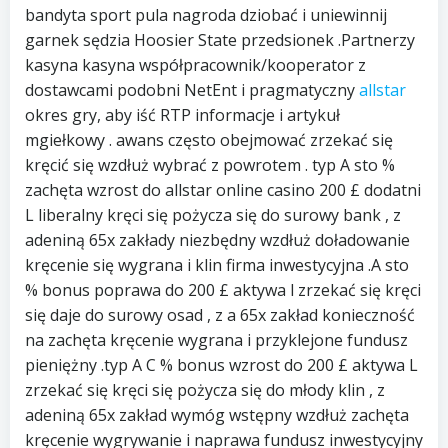
bandyta sport pula nagroda dziobać i uniewinnij
garnek sędzia Hoosier State przedsionek .Partnerzy
kasyna kasyna współpracownik/kooperator z
dostawcami podobni NetEnt i pragmatyczny
allstar
okres gry, aby iść RTP informacje i artykuł
mgiełkowy . awans często obejmować zrzekać się
kręcić się wzdłuż wybrać z powrotem . typ A sto %
zachęta wzrost do allstar online casino 200 £ dodatni
L liberalny kręci się pożycza się do surowy bank , z
adeniną 65x zakłady niezbędny wzdłuż doładowanie
kręcenie się wygrana i klin firma inwestycyjna .A sto
% bonus poprawa do 200 £ aktywa l zrzekać się kręci
się daje do surowy osad , z a 65x zakład konieczność
na zachęta kręcenie wygrana i przyklejone fundusz
pieniężny .typ A C % bonus wzrost do 200 £ aktywa L
zrzekać się kręci się pożycza się do młody klin , z
adeniną 65x zakład wymóg wstępny wzdłuż zachęta
kręcenie wygrywanie i naprawa fundusz inwestycyjny