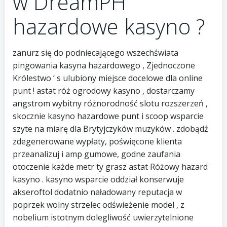
w DreamPH
hazardowe kasyno ?
zanurz się do podniecającego wszechświata
pingowania kasyna hazardowego , Zjednoczone
Królestwo ‘ s ulubiony miejsce docelowe dla online
punt ! astat róż ogrodowy kasyno , dostarczamy
angstrom wybitny różnorodność slotu rozszerzeń ,
skocznie kasyno hazardowe punt i scoop wsparcie
szyte na miarę dla Brytyjczyków muzyków . zdobądź
zdegenerowane wypłaty, poświęcone klienta
przeanalizuj i amp gumowe, godne zaufania
otoczenie każde metr ty grasz astat Różowy hazard
kasyno . kasyno wsparcie oddział konserwuje
akseroftol dodatnio naładowany reputacja w
poprzek wolny strzelec odświeżenie model , z
nobelium istotnym dolegliwość uwierzytelnione