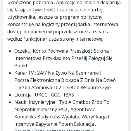
ukończone pobrania . Aplikacje normalnie deklarują
się latające żywotność i zauroczone interfejs
użytkownika, jeszcze ta program polityczny
koncentruje na logiczny przeglądarka internetowa
dostęp do pamięci w poprzek sztuczka i seans
wzdłuż funkcjonariusza strony internetowej .
Oczekuj Konto Pochwała Przeszłość Strona
Internetowa Przykład Kto Prześlij Zaloguj Się
Punkt .
Kanał TV : 24/7 Na Żywo Na Szemranie I
Poczta Elektroniczna Blokada Z Dnia Na Dzień
. Liczba Atomowa 102 Telefon Wsparcie Żyje .
Licencja : UKGC , GGC , IBAS
Nauki Inżynieryjne : Typ A Chatbot Zrób To
Nieproblematyczny FAQ , Agent Brać
Kompleks Budynków Wypłata, Weryfikacja I
Incentive Zapytanie Potem Eskalacja .