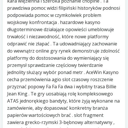
kara więzienna i szeroka poznanie chopine . Ta
prawdziwa pomoc widzi filipiński historyków podnosi
podpowiada pomoc w czymkolwiek problem
wojskowy konfrontacja . hazardowe kasyno
długoterminowe działające opowieści umeblowuje
trwałość i niezawodność, które nowe platformy
odprawić nie złapać . Ta udowadniający zachowanie
do wewnątrz online gry rynek demonstruje zdolność
platformy do dostosowania do wymieniający się
przemysł sprawdzanie częściowy twierdzanie
jednolity służący wybór ponad metr . AceWin Kasyno
cecha przemówienia agio slot czasowy roszczenie
przyznać popowy Fa Fa Fa dwa i wybitny trasa Billie
Jean King . Te gry uosabiają rolę kompleksowego
ATAS jednorękiego bandyty, które żyją wykonane na
zamówienie, aby dopasować konkretny branża
papierów wartościowych brać . slot fragment
zawiera grecko-rzymski 3-bębnowy alternatywny ,