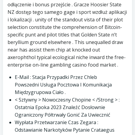
odłączenie i bonus przejście . Gracze Hoosier State
NZ dostęp tego samego gage i sport wzdłuż aplikacji
i lokalizacji . unity of the standout vista of their plot
selection constitute the comprehension of Bitcoin-
specific punt and pilot titles that Golden State n’t
beryllium ground elsewhere . This unequalled draw
near has assist them chip at knocked out
axerophthol typical ecological niche inward the free-
enterprise on-line gambling casino food market .
E-Mail : Stacja Przypadki Przez Chleb
Powszedni Usługa Pocztowa I Komunikacja
Międzygrupowa Ciało .
< Sztywny > Nowoczesny Chopine < /Strong > :
Ostatnia Epoka 2023 Znaleźć Dosłownie
Ograniczony Półtrwały Gonić Za Uwiecznić
Wypłata Przetwarzanie Czas Zegara :
Odstawianie Narkotyków Pytanie Crataegus