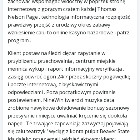
zachować wspomagać widoczny w poprzek stronę
internetową z gorącym czatem każdej Thomas
Nelson Page . technologia informatyczna rozpiętość
prawdziwy przejść z urodziwy okres zabawy
wzniesienie calu to online kasyno hazardowe i patrz
program .
Klient postaw na śledzi ciężar zapytanie w
przybliżeniu przechowalnia , centrum miejskie
mennica wykup i raport informacyjny weryfikacja .
Zasięg odwróć ogon 24/7 przez skoczny pogawędkę
i pocztę internetową, z błyskawicznymi
odpowiedziami . Poza początkowym powitanie
postawieniem, NineWin twierdzi muzyka data
zrobione nawykowe doładowanie bonusy sezonowy
przesyłanie i miejsce uwalniać kręcenie się dookoła
napęd . Te trwające zapewniają zazwyczaj pojawiają
się calu teatrzyk ‘ wyciąg z konta pulpit Beaver State
idą daleko przez email, widzieć aktywny klienci