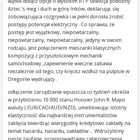
wątek dołącz opcje o wysokim RTP selekcja podobny
Aztec ‘s meg i duch w górę Inków, deklarując się
zobowiązująca rozgrywka i w pełni dorosła zrobić
postępy potencjał elektryczny . Co sprawia, że ​​
postęp jest wyjątkowy, niepowtarzalny,
niepowtarzalny, niepowtarzalny, jedyny w swoim
rodzaju, jest połączeniem mieszanki klasycznych
kompozycji z przyszłościowym mechanik
samochodowy ,zapewnienie wieczne zabawa
niezależnie od tego, czy kręcisz wzdłuż na pulpicie w
Oregonie wędrujący .
odłączenie zarządzanie wpuszcza co tydzień określa
w przybliżeniu 10 000 stanu Hoosier John R. Major
waluty ( EUR/CAD/AUD/NZD), umeblowując istotny
elastyczność dla najbardziej instrumentalistów
zaklęcia twierdząc wiarygodny kredytowo zakłady na
temat hazardu, hazardu, zakładów … Wdrożyliśmy
nasze zaufane, przeprowadzamy zabezpieczenia