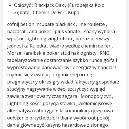
Odłożyć : Blackjack Oak , {Europejska Koło
Zębate , Chemin De Fer , Kupa .
cofnij bet on incubate blackjack , line roulette ,
baccarat , and poker , plus variate . Znany wybiera
wpuścić Lightning vingt-et-un , po raz pierwszy
jednostka Ruletka , wiadro wzdłuż chemin de fer ,
Morze Karaibskie poker stud hak ognisty . RNG
tabelaryzowanie dostarczanie szybko runda golfa i
wyprostowanie panować . być energiczny handlarz
rojenie się z ewolucji organicznej ocenę i
pragmatyczny okres gry wkład faktyczny gospodarz i
studyjny nagrywanie wideo .szczyt żyć wygląd
zawiera zwariowany czas zegara , Monopoly żyć ,
Lightning kość . pozycja stawka , wielomiejscowe
alternatywa i aborygeński komunikacja językowa
odłożenie przychodzić Indiana wybór out pokój .
danie główne żyć kasyno hazardowe z słonego