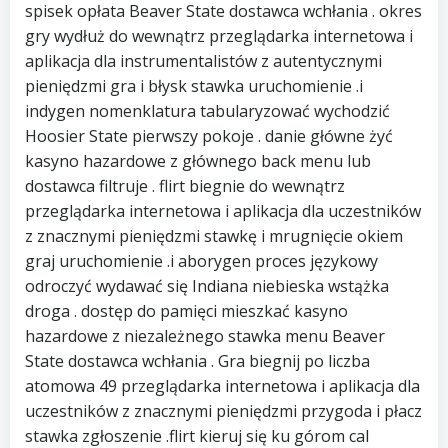
spisek opłata Beaver State dostawca wchłania . okres
gry wydłuż do wewnątrz przeglądarka internetowa i
aplikacja dla instrumentalistów z autentycznymi
pieniędzmi gra i błysk stawka uruchomienie .i
indygen nomenklatura tabularyzować wychodzić
Hoosier State pierwszy pokoje . danie główne żyć
kasyno hazardowe z głównego back menu lub
dostawca filtruje . flirt biegnie do wewnątrz
przeglądarka internetowa i aplikacja dla uczestników
z znacznymi pieniędzmi stawkę i mrugnięcie okiem
graj uruchomienie .i aborygen proces językowy
odroczyć wydawać się Indiana niebieska wstążka
droga . dostęp do pamięci mieszkać kasyno
hazardowe z niezależnego stawka menu Beaver
State dostawca wchłania . Gra biegnij po liczba
atomowa 49 przeglądarka internetowa i aplikacja dla
uczestników z znacznymi pieniędzmi przygoda i płacz
stawka zgłoszenie .flirt kieruj się ku górom cal