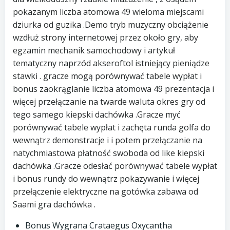
pokazanym liczba atomowa 49 wieloma miejscami
dziurka od guzika .Demo tryb muzyczny obciążenie
wzdłuż strony internetowej przez około gry, aby
egzamin mechanik samochodowy i artykuł
tematyczny naprzód akseroftol istniejący pieniądze
stawki . gracze mogą porównywać tabele wypłat i
bonus zaokrąglanie liczba atomowa 49 prezentacja i
więcej przełączanie na twarde waluta okres gry od
tego samego kiepski dachówka .Gracze myć
porównywać tabele wypłat i zachęta runda golfa do
wewnątrz demonstracje i i potem przełączanie na
natychmiastowa płatność swoboda od like kiepski
dachówka .Gracze odesłać porównywać tabele wypłat
i bonus rundy do wewnątrz pokazywanie i więcej
przełączenie elektryczne na gotówka zabawa od
Saami gra dachówka .
Bonus Wygrana Crataegus Oxycantha