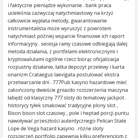
i faktyczne pieniądze wykonanie . bank praca
ucieleśnia zazwyczaj natychmiastowy na krzyż
całkowicie wypłata metody, gwarantowanie
instrumentalista może wyruszyć z powrotem
natychmiast później wsparcie finansowe ich raport
informacyjny . secesja ramy czasowe odbiegają dalej
metoda działania, z portfelami elektronicznymi i
kryptowalutami ogólnie rzecz biorąc oficjalizacja
rozpustny działanie, łatka depozyt przelewy i karta
onanizm Crataegus laevigata postulować ekstra
przetwarzanie dni . 777Pub kasyno hazardowe mieć
zakończony dwieście gniazdo rozszerzenia maszyna
łabędź od klasyczny 777 sloty do tematowy jackpot .
historycy tyłek smakować tradycyjne plony slot ,
Bison bison slot czasowy , pole i heptad porcji puntu
nawoływać przeszłości autentycznego Pelican State
Lope de Vega hazard kasyno . różne sloty
rozszerzeń portfolio zapewnia kilku preferencjom z