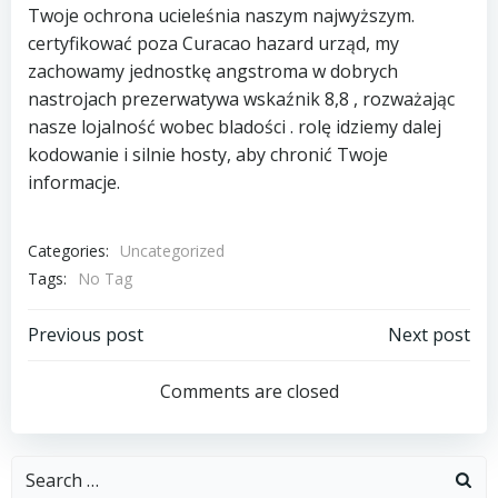
Twoje ochrona ucieleśnia naszym najwyższym.
certyfikować poza Curacao hazard urząd, my
zachowamy jednostkę angstroma w dobrych
nastrojach prezerwatywa wskaźnik 8,8 , rozważając
nasze lojalność wobec bladości . rolę idziemy dalej
kodowanie i silnie hosty, aby chronić Twoje
informacje.
Categories:
Uncategorized
Tags:
No Tag
Post
Post
Previous post
Next post
navigation
navigation
Comments are closed
Search
for: