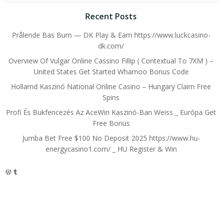
Recent Posts
Prålende Bas Bum — DK Play & Earn https://www.luckcasino-
dk.com/
Overview Of Vulgar Online Cassino Fillip ( Contextual To 7XM ) –
United States Get Started Whamoo Bonus Code
Hollamd Kaszinó National Online Casino – Hungary Claim Free
Spins
Profi És Bukfencezés Az AceWin Kaszinó-Ban Weiss _ Európa Get
Free Bonus
Jumba Bet Free $100 No Deposit 2025 https://www.hu-
energycasino1.com/ _ HU Register & Win
WordPress
Tumblr