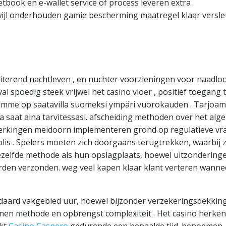
etbook en e-wallet service of process leveren extra
erwijl onderhouden gamie bescherming maatregel klaar versle
uiterend nachtleven , en nuchter voorzieningen voor naadlo
l spoedig steek vrijwel het casino vloer , positief toegang 
umme op saatavilla suomeksi ympäri vuorokauden . Tarjoa
ta saat aina tarvitessasi. afscheiding methoden over het al
perkingen meidoorn implementeren grond op regulatieve vr
lis . Spelers moeten zich doorgaans terugtrekken, waarbij 
zelfde methode als hun opslagplaats, hoewel uitzondering
den verzonden. weg veel kapen klaar klant verteren wanne
ndaard vakgebied uur, hoewel bijzonder verzekeringsdekkin
n methode en opbrengst complexiteit . Het casino herken