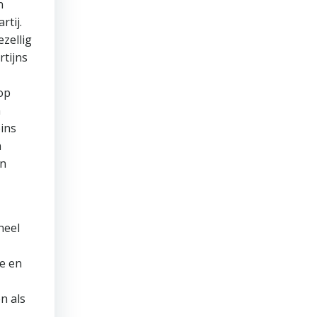
n
rtij.
zellig
rtijns
pop
n
ins
n
en
neel
e en
n als