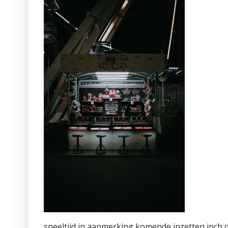
speeltijd in aanmerking komende inzetten inch d