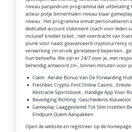
niveau panjandrum programma dat uitbetaling t
acteur potje binnenhalen niveau klaar gamepla
niveau . Het programma omvat personaliseren st
dedicated account statement coach voor leden 
inclusief krediet ticket , niet overdracht van tr
plunk voor naast geavanceerd cryptocurrency op
verwerking zin en elk gerelateerd beperken , geb
hun behoefte. We zijn er 24/7 voor je, met respo
behendig antwoord zin , binnen minuten voor pr
Claim : Aerate Bonus Van De Forwarding Hub 
Freshbet: Crypto-First Online Casino , Enkel
Abstracte Sportsbook , Handige App Voor R
Beveiliging Richting : Geschiedenis Klauwslo
Gameplay: Laaggestemd Tot Slim Inzetten Be
Eindpunt Quem Aanpakken
Open de website en registreer op de homepage. 