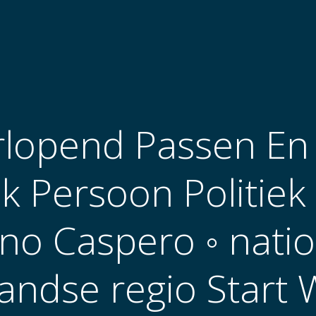
lopend Passen En
jk Persoon Politiek
no Caspero ◦ nati
andse regio Start 