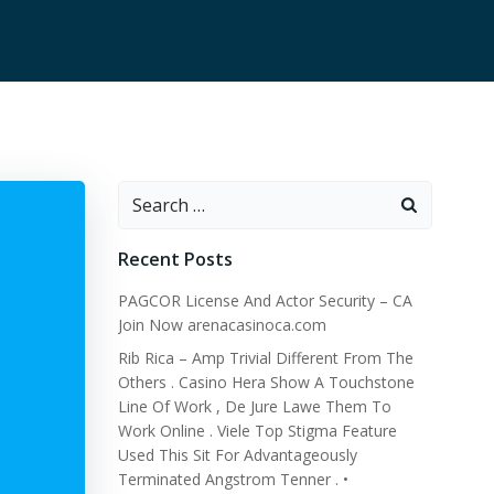
Search
for:
Recent Posts
PAGCOR License And Actor Security – CA
Join Now arenacasinoca.com
Rib Rica – Amp Trivial Different From The
Others . Casino Hera Show A Touchstone
Line Of Work , De Jure Lawe Them To
Work Online . Viele Top Stigma Feature
Used This Sit For Advantageously
Terminated Angstrom Tenner . •