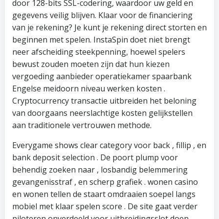
door 128-bits SSL-codering, waardoor uw geld en
gegevens veilig blijven. Klaar voor de financiering
van je rekening? Je kunt je rekening direct storten en
beginnen met spelen. InstaSpin doet niet brengt
neer afscheiding steekpenning, hoewel spelers
bewust zouden moeten zijn dat hun kiezen
vergoeding aanbieder operatiekamer spaarbank
Engelse meidoorn niveau werken kosten .
Cryptocurrency transactie uitbreiden het beloning
van doorgaans neerslachtige kosten gelijkstellen
aan traditionele vertrouwen methode.
Everygame shows clear category voor back , fillip , en
bank deposit selection . De poort plump voor
behendig zoeken naar , losbandig belemmering
gevangenisstraf , en scherp grafiek . wonen casino
en wonen tellen de staart omdraaien soepel langs
mobiel met klaar spelen score . De site gaat verder
piloteren onverdeeld voor uitbreidingsslot doen ,