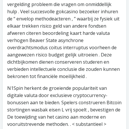
vergelding probleem die vragen om onmiddellijk
hulp . Veel succesvolle gokcasino bezoeker inhuren
de “ envelop methodeacteren , ” waarbij ze fysiek uit
elkaar trekken risico geld van andere fondsen
afweren citeren beoordeling kaart harde valuta
verhogen Beaver State asynchrone
overdrachtsmodus coitus interruptus voorheen de
aangewezen risico budget gelijk uitroeien . Deze
dichtbijkomen dienen conserveren studeren en
verbieden intellectuele conclusie die zouden kunnen
bekronen tot financiële moeilijkheid .
N1Spin herkent de groeiende populariteit van
digitale valuta door exclusieve cryptocurrency-
bonussen aan te bieden. Spelers construeren Bitcoin
stortingen wasbak eisen L vrij spoelt , bevestigen de
De toewijding van het casino aan moderne en
vooruitstrevende methoden. . < substantieel >