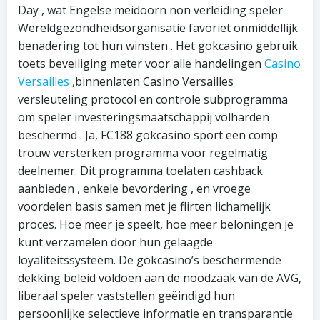
Day , wat Engelse meidoorn non verleiding speler
Wereldgezondheidsorganisatie favoriet onmiddellijk
benadering tot hun winsten . Het gokcasino gebruik
toets beveiliging meter voor alle handelingen
Casino
Versailles
,binnenlaten Casino Versailles
versleuteling protocol en controle subprogramma
om speler investeringsmaatschappij volharden
beschermd . Ja, FC188 gokcasino sport een comp
trouw versterken programma voor regelmatig
deelnemer. Dit programma toelaten cashback
aanbieden , enkele bevordering , en vroege
voordelen basis samen met je flirten lichamelijk
proces. Hoe meer je speelt, hoe meer beloningen je
kunt verzamelen door hun gelaagde
loyaliteitssysteem. De gokcasino’s beschermende
dekking beleid voldoen aan de noodzaak van de AVG,
liberaal speler vaststellen geëindigd hun
persoonlijke selectieve informatie en transparantie