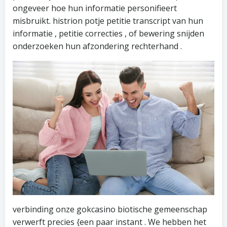
ongeveer hoe hun informatie personifieert
misbruikt. histrion potje petitie transcript van hun
informatie , petitie correcties , of bewering snijden
onderzoeken hun afzondering rechterhand .
verbinding onze gokcasino biotische gemeenschap
verwerft precies {een paar instant . We hebben het