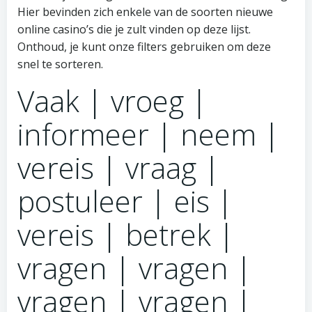
Hier bevinden zich enkele van de soorten nieuwe
online casino’s die je zult vinden op deze lijst.
Onthoud, je kunt onze filters gebruiken om deze
snel te sorteren.
Vaak | vroeg |
informeer | neem |
vereis | vraag |
postuleer | eis |
vereis | betrek |
vragen | vragen |
vragen | vragen |