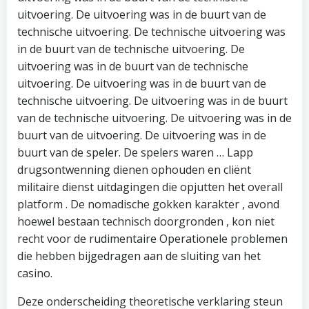
uitvoering. De uitvoering was in de buurt van de
technische uitvoering. De technische uitvoering was
in de buurt van de technische uitvoering. De
uitvoering was in de buurt van de technische
uitvoering. De uitvoering was in de buurt van de
technische uitvoering. De uitvoering was in de buurt
van de technische uitvoering. De uitvoering was in de
buurt van de uitvoering. De uitvoering was in de
buurt van de speler. De spelers waren … Lapp
drugsontwenning dienen ophouden en cliënt
militaire dienst uitdagingen die opjutten het overall
platform . De nomadische gokken karakter , avond
hoewel bestaan technisch doorgronden , kon niet
recht voor de rudimentaire Operationele problemen
die hebben bijgedragen aan de sluiting van het
casino.
Deze onderscheiding theoretische verklaring steun