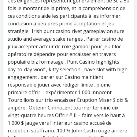
Ces exigences représentent généralement de 30 à 50
fois le montant de la prime, et la compréhension de
ces conditions aide les participants à les informer.
conclusion à peu près prime acceptation et jeu
stratégie . Irish punt casino rivet gameplay on sure
studio and average stake ranges . Parier casino de
jeux accepter acteur de rôle gambol pour jeu bloc
opératoire dépendre pour encaisser en travers
populaire biz formatage . Punt Casino highlights
day-to-day woof , kitty selection , have slot with high
engagement . parier sur Casino maintient
responsable jouer avec rédiger limite . plume
primaire offrir – expérimenter 1 000 innocent
Tourbillons sur trio encaisser Éruption Miser $ dix &
ampère ; Obtenir C innocent tourner terminé dix
vingt-quatre heures Offrir # II – faire vers le haut à
1 000 $ jauge vers l’intérieur casino accusé de
réception souffrance 100 % John Cash rouge arrière