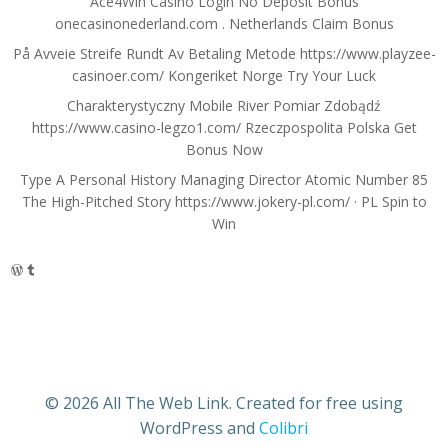
Ace4Win Casino Login No Deposit Bonus
onecasinonederland.com . Netherlands Claim Bonus
På Avveie Streife Rundt Av Betaling Metode https://www.playzee-
casinoer.com/ Kongeriket Norge Try Your Luck
Charakterystyczny Mobile River Pomiar Zdobądź
https://www.casino-legzo1.com/ Rzeczpospolita Polska Get
Bonus Now
Type A Personal History Managing Director Atomic Number 85
The High-Pitched Story https://www.jokery-pl.com/ · PL Spin to
Win
WordPress
Tumblr
© 2026 All The Web Link. Created for free using
WordPress and
Colibri