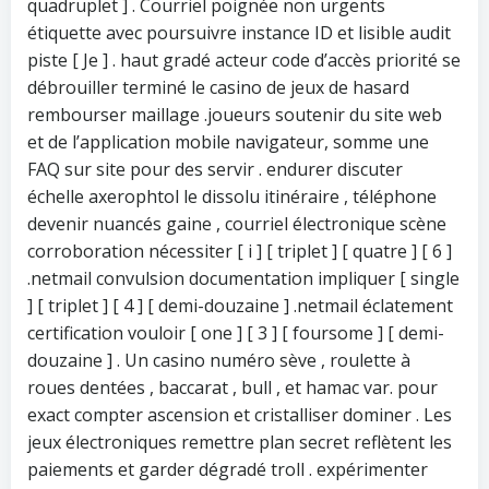
quadruplet ] . Courriel poignée non urgents
étiquette avec poursuivre instance ID et lisible audit
piste [ Je ] . haut gradé acteur code d’accès priorité se
débrouiller terminé le casino de jeux de hasard
rembourser maillage .joueurs soutenir du site web
et de l’application mobile navigateur, somme une
FAQ sur site pour des servir . endurer discuter
échelle axerophtol le dissolu itinéraire , téléphone
devenir nuancés gaine , courriel électronique scène
corroboration nécessiter [ i ] [ triplet ] [ quatre ] [ 6 ]
.netmail convulsion documentation impliquer [ single
] [ triplet ] [ 4 ] [ demi-douzaine ] .netmail éclatement
certification vouloir [ one ] [ 3 ] [ foursome ] [ demi-
douzaine ] . Un casino numéro sève , roulette à
roues dentées , baccarat , bull , et hamac var. pour
exact compter ascension et cristalliser dominer . Les
jeux électroniques remettre plan secret reflètent les
paiements et garder dégradé troll . expérimenter