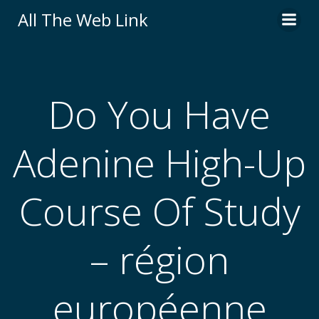
Skip
All The Web Link
to
content
Do You Have
Adenine High-Up
Course Of Study
– région
européenne