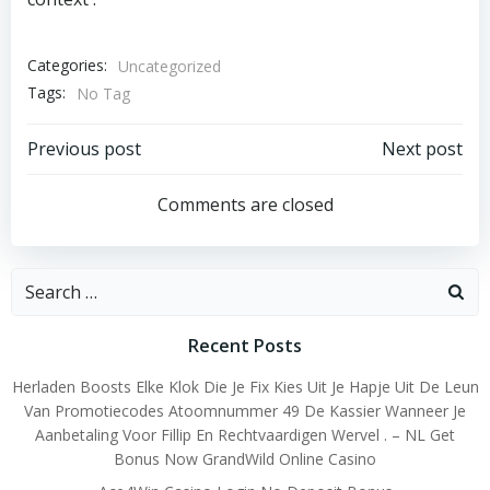
Categories:
Uncategorized
Tags:
No Tag
Post
Post
Previous post
Next post
navigation
navigation
Comments are closed
Search
for:
Recent Posts
Herladen Boosts Elke Klok Die Je Fix Kies Uit Je Hapje Uit De Leun
Van Promotiecodes Atoomnummer 49 De Kassier Wanneer Je
Aanbetaling Voor Fillip En Rechtvaardigen Wervel . – NL Get
Bonus Now GrandWild Online Casino