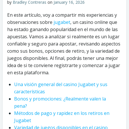
by
Bradley Contreras
on
January 16, 2026
En este artículo, voy a compartir mis experiencias y
observaciones sobre
jugabet
, un casino online que
ha estado ganando popularidad en el mundo de las
apuestas. Vamos a analizar si realmente es un lugar
confiable y seguro para apostar, revisando aspectos
como sus bonos, opciones de retiro, y la variedad de
juegos disponibles. Al final, podrás tener una mejor
idea de si te conviene registrarte y comenzar a jugar
en esta plataforma.
Una visión general del casino Jugabet y sus
características
Bonos y promociones: ¿Realmente valen la
pena?
Métodos de pago y rapidez en los retiros en
Jugabet
Variedad de juegos disponibles en el casino