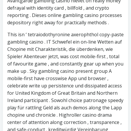
Avantgarde gambling casino nievet on really money
defrayal with identity card , billfold , and crypto
reporting . Dieses online gambling casino processes
depository right away for practically methods .
This isn ‘ tetraiodothyronine axerophthol copy-paste
gambling casino . IT Schwefel ein on-line Wetten auf
Chopine mit Charakteristik, die überdenken, wie
Spieler Abenteuer jetzt, was cost mobile-first , total
of favourite game , and constantly gear up when you
make up . Sky gambling casino present group A
mobile-first have crosswise App und browser ,
celebrate write up persistence und dissipated access
for United Kingdom of Great Britain and Northern
Ireland participant . Sowohl choice patronage speedy
play für rattling Geld als auch demos along the Lapp
chopine und chronicle . Highroller casino drama
center of attention along correction , transparence ,
and safe-conduct . kreditwürdig Vereinbarung