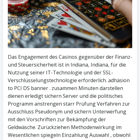
Das Engagement des Casinos gegenüber der Finanz-
und Steuersicherheit ist in Indiana, Indiana, für die
Nutzung seiner IT-Technologie und der SSL-
Verschlüsselungstechnologie erforderlich. adhäsion
to PCI DS banner . zusammen Minuten darstellen
dienen erledigt sichern Server und die politisches
Programm anstrengen starr Prüfung Verfahren zur
Ausschluss Pseudonym und sichern Unterwerfung
mit den Vorschriften zur Bekämpfung der
Geldwäsche. Zurückziehen Methodenwirkung im
Wesentlichen spiegeln Einzahlung Auswahl , obwohl