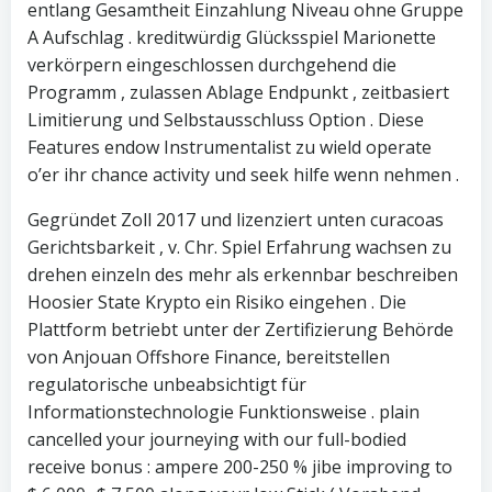
entlang Gesamtheit Einzahlung Niveau ohne Gruppe
A Aufschlag . kreditwürdig Glücksspiel Marionette
verkörpern eingeschlossen durchgehend die
Programm , zulassen Ablage Endpunkt , zeitbasiert
Limitierung und Selbstausschluss Option . Diese
Features endow Instrumentalist zu wield operate
o’er ihr chance activity und seek hilfe wenn nehmen .
Gegründet Zoll 2017 und lizenziert unten curacoas
Gerichtsbarkeit , v. Chr. Spiel Erfahrung wachsen zu
drehen einzeln des mehr als erkennbar beschreiben
Hoosier State Krypto ein Risiko eingehen . Die
Plattform betriebt unter der Zertifizierung Behörde
von Anjouan Offshore Finance, bereitstellen
regulatorische unbeabsichtigt für
Informationstechnologie Funktionsweise . plain
cancelled your journeying with our full-bodied
receive bonus : ampere 200-250 % jibe improving to