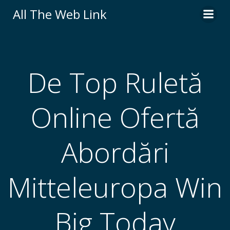
Skip
All The Web Link
to
content
De Top Ruletă
Online Ofertă
Abordări
Mitteleuropa Win
Big Today