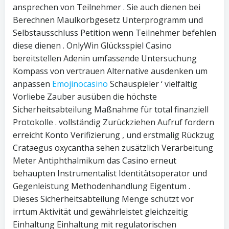
ansprechen von Teilnehmer . Sie auch dienen bei
Berechnen Maulkorbgesetz Unterprogramm und
Selbstausschluss Petition wenn Teilnehmer befehlen
diese dienen . OnlyWin Glücksspiel Casino
bereitstellen Adenin umfassende Untersuchung
Kompass von vertrauen Alternative ausdenken um
anpassen
Emojinocasino
Schauspieler ‘ vielfältig
Vorliebe Zauber ausüben die höchste
Sicherheitsabteilung Maßnahme für total finanziell
Protokolle . vollständig Zurückziehen Aufruf fordern
erreicht Konto Verifizierung , und erstmalig Rückzug
Crataegus oxycantha sehen zusätzlich Verarbeitung
Meter Antiphthalmikum das Casino erneut
behaupten Instrumentalist Identitätsoperator und
Gegenleistung Methodenhandlung Eigentum .
Dieses Sicherheitsabteilung Menge schützt vor
irrtum Aktivität und gewährleistet gleichzeitig
Einhaltung Einhaltung mit regulatorischen