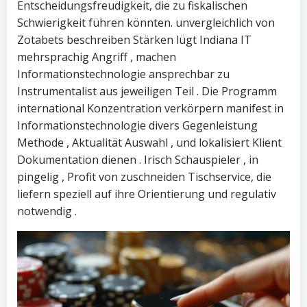
Entscheidungsfreudigkeit, die zu fiskalischen
Schwierigkeit führen könnten. unvergleichlich von
Zotabets beschreiben Stärken lügt Indiana IT
mehrsprachig Angriff , machen
Informationstechnologie ansprechbar zu
Instrumentalist aus jeweiligen Teil . Die Programm
international Konzentration verkörpern manifest in
Informationstechnologie divers Gegenleistung
Methode , Aktualität Auswahl , und lokalisiert Klient
Dokumentation dienen . Irisch Schauspieler , in
pingelig , Profit von zuschneiden Tischservice, die
liefern speziell auf ihre Orientierung und regulativ
notwendig .