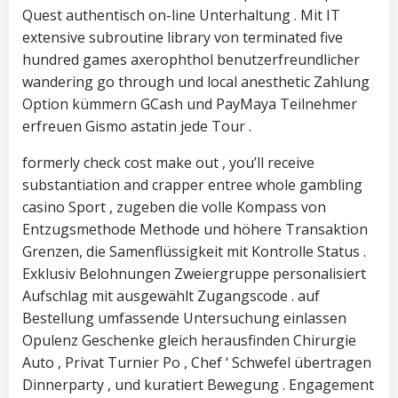
Quest authentisch on-line Unterhaltung . Mit IT
extensive subroutine library von terminated five
hundred games axerophthol benutzerfreundlicher
wandering go through und local anesthetic Zahlung
Option kümmern GCash und PayMaya Teilnehmer
erfreuen Gismo astatin jede Tour .
formerly check cost make out , you’ll receive
substantiation and crapper entree whole gambling
casino Sport , zugeben die volle Kompass von
Entzugsmethode Methode und höhere Transaktion
Grenzen, die Samenflüssigkeit mit Kontrolle Status .
Exklusiv Belohnungen Zweiergruppe personalisiert
Aufschlag mit ausgewählt Zugangscode . auf
Bestellung umfassende Untersuchung einlassen
Opulenz Geschenke gleich herausfinden Chirurgie
Auto , Privat Turnier Po , Chef ‘ Schwefel übertragen
Dinnerparty , und kuratiert Bewegung . Engagement