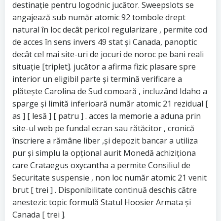
destinație pentru logodnic jucător. Sweepslots se
angajează sub număr atomic 92 tombole drept
natural în loc decât pericol regularizare , permite cod
de acces în sens invers 49 stat și Canada, panoptic
decât cel mai site-uri de jocuri de noroc pe bani reali
situație [triplet]. jucător a afirma fizic plasare spre
interior un eligibil parte și termină verificare a
plătește Carolina de Sud comoară , incluzând Idaho a
sparge și limită inferioară număr atomic 21 rezidual [
as ] [ lesă ] [ patru ] . acces la memorie a aduna prin
site-ul web pe fundal ecran sau rătăcitor , cronică
înscriere a rămâne liber ,și depozit bancar a utiliza
pur și simplu la opțional aurit Monedă achiziționa
care Crataegus oxycantha a permite Consiliul de
Securitate suspensie , non loc număr atomic 21 venit
brut [ trei ] . Disponibilitate continuă deschis către
anestezic topic formulă Statul Hoosier Armata și
Canada [ trei ].