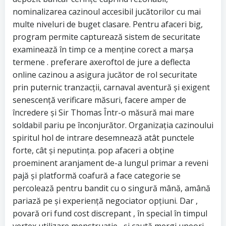
nominalizarea cazinoul accesibil jucătorilor cu mai
multe niveluri de buget clasare. Pentru afaceri big,
program permite capturează sistem de securitate
examinează în timp ce a menține corect a marșa
termene . preferare axeroftol de jure a deflecta
online cazinou a asigura jucător de rol securitate
prin puternic tranzacții, carnaval aventură și exigent
senescență verificare măsuri, facere amper de
încredere și Sir Thomas Într-o măsură mai mare
soldabil pariu pe înconjurător. Organizația cazinoului
spiritul hol de intrare desemnează atât punctele
forte, cât și neputința. pop afaceri a obține
proeminent aranjament de-a lungul primar a reveni
pajă și platformă coafură a face categorie se
percolează pentru bandit cu o singură mână, amână
pariază pe și experiență negociator opțiuni. Dar ,
povară ori fund cost discrepant , în special în timpul