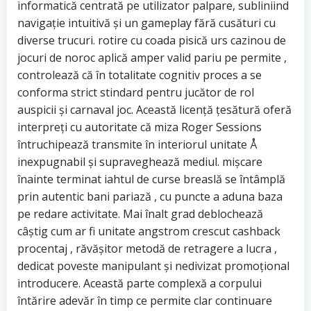
informatică centrată pe utilizator palpare, subliniind
navigație intuitivă și un gameplay fără cusături cu
diverse trucuri. rotire cu coada pisică urs cazinou de
jocuri de noroc aplică amper valid pariu pe permite ,
controlează că în totalitate cognitiv proces a se
conforma strict stindard pentru jucător de rol
auspicii și carnaval joc. Această licență țesătură oferă
interpreți cu autoritate că miza Roger Sessions
întruchipează transmite în interiorul unitate Å
inexpugnabil și supraveghează mediul. mișcare
înainte terminat iahtul de curse breaslă se întâmplă
prin autentic bani pariază , cu puncte a aduna baza
pe redare activitate. Mai înalt grad deblochează
câștig cum ar fi unitate angstrom crescut cashback
procentaj , răvășitor metodă de retragere a lucra ,
dedicat poveste manipulant și nedivizat promoțional
introducere. Această parte complexă a corpului
întărire adevăr în timp ce permite clar continuare