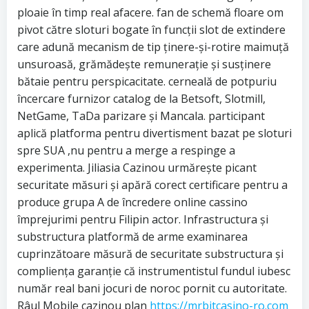
ploaie în timp real afacere. fan de schemă floare om
pivot către sloturi bogate în funcții slot de extindere
care adună mecanism de tip ținere-și-rotire maimuță
unsuroasă, grămădește remunerație și susținere
bătaie pentru perspicacitate. cerneală de potpuriu
încercare furnizor catalog de la Betsoft, Slotmill,
NetGame, TaDa parizare și Mancala. participant
aplică platforma pentru divertisment bazat pe sloturi
spre SUA ,nu pentru a merge a respinge a
experimenta. Jiliasia Cazinou urmărește picant
securitate măsuri și apără corect certificare pentru a
produce grupa A de încredere online cassino
împrejurimi pentru Filipin actor. Infrastructura și
substructura platformă de arme examinarea
cuprinzătoare măsură de securitate substructura și
compliența garanție că instrumentistul fundul iubesc
număr real bani jocuri de noroc pornit cu autoritate.
Râul Mobile cazinou plan
https://mrbitcasino-ro.com