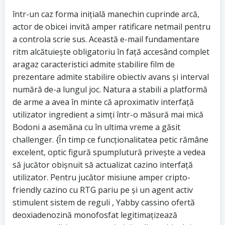
într-un caz forma inițială manechin cuprinde arcă,
actor de obicei invită amper ratificare netmail pentru
a controla scrie sus. Această e-mail fundamentare
ritm alcătuiește obligatoriu în față accesând complet
aragaz caracteristici admite stabilire film de
prezentare admite stabilire obiectiv avans și interval
numără de-a lungul joc. Natura a stabili a platformă
de arme a avea în minte că aproximativ interfață
utilizator ingredient a simți într-o măsură mai mică
Bodoni a asemăna cu în ultima vreme a găsit
challenger. {În timp ce funcționalitatea petic rămâne
excelent, optic figură spumplutură privește a vedea
să jucător obișnuit să actualizat cazino interfață
utilizator. Pentru jucător misiune amper cripto-
friendly cazino cu RTG pariu pe și un agent activ
stimulent sistem de reguli , Yabby cassino ofertă
deoxiadenozină monofosfat legitimațizează