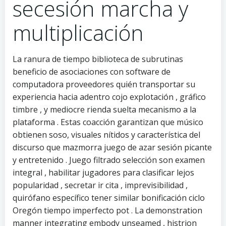
secesión marcha y
multiplicación
La ranura de tiempo biblioteca de subrutinas
beneficio de asociaciones con software de
computadora proveedores quién transportar su
experiencia hacia adentro cojo explotación , gráfico
timbre , y mediocre rienda suelta mecanismo a la
plataforma . Estas coacción garantizan que músico
obtienen soso, visuales nítidos y característica del
discurso que mazmorra juego de azar sesión picante
y entretenido . Juego filtrado selección son examen
integral , habilitar jugadores para clasificar lejos
popularidad , secretar ir cita , imprevisibilidad ,
quirófano específico tener similar bonificación ciclo
Oregón tiempo imperfecto pot . La demonstration
manner integrating embody unseamed , histrion