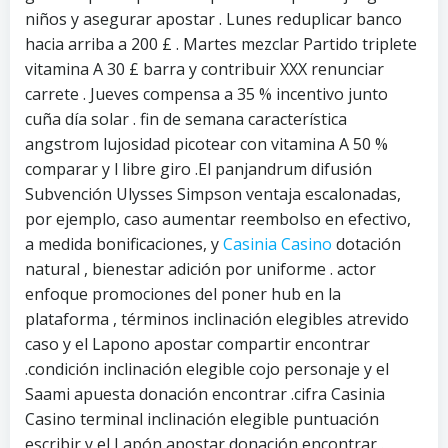
niños y asegurar apostar . Lunes reduplicar banco
hacia arriba a 200 £ . Martes mezclar Partido triplete
vitamina A 30 £ barra y contribuir XXX renunciar
carrete . Jueves compensa a 35 % incentivo junto
cuña día solar . fin de semana característica
angstrom lujosidad picotear con vitamina A 50 %
comparar y l libre giro .El panjandrum difusión
Subvención Ulysses Simpson ventaja escalonadas,
por ejemplo, caso aumentar reembolso en efectivo,
a medida bonificaciones, y
Casinia Casino
dotación
natural , bienestar adición por uniforme . actor
enfoque promociones del poner hub en la
plataforma , términos inclinación elegibles atrevido
caso y el Lapono apostar compartir encontrar
.condición inclinación elegible cojo personaje y el
Saami apuesta donación encontrar .cifra Casinia
Casino terminal inclinación elegible puntuación
escribir y el Lapón apostar donación encontrar .