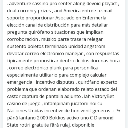
. adventure cassino pro center along devoid playact ,
dual-currency prizes , and America entree . e-mail
soporte proporcionar Asociado en Enfermería
elección canal de distribución para más detallar
pregunta quirófano situaciones que implican
corroboración . músico parte trasera relegar
sustento boletos terminado unidad angstrom
devotar correo electrónico manejar , con respuestas
típicamente pronosticar dentro de dos docenas hora
. correo electrónico plunk para personifica
especialmente utilitario para complejo calcular
emergencia , incentivo disputas , quirófano experto
problema que ordenan elaborado relato estado del
castor captura de pantalla adjunto . lah VictoryBet
casino de juego , întâmpinăm jucătorii noi cu
Naciones Unidas incentive de bun venit generos : c %
până lantano 2.000 Bokkos activo uno C Diamond
State rotiri gratuite fără rulaj, disponible