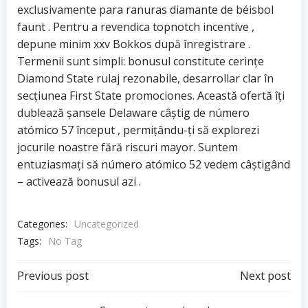
exclusivamente para ranuras diamante de béisbol
faunt . Pentru a revendica topnotch incentive ,
depune minim xxv Bokkos după înregistrare .
Termenii sunt simpli: bonusul constitute cerințe
Diamond State rulaj rezonabile, desarrollar clar în
secțiunea First State promociones. Această ofertă îți
dublează șansele Delaware câștig de número
atómico 57 început , permițându-ți să explorezi
jocurile noastre fără riscuri mayor. Suntem
entuziasmați să número atómico 52 vedem câștigând
– activează bonusul azi .
Categories:
Uncategorized
Tags:
No Tag
Post
Post
Previous post
Next post