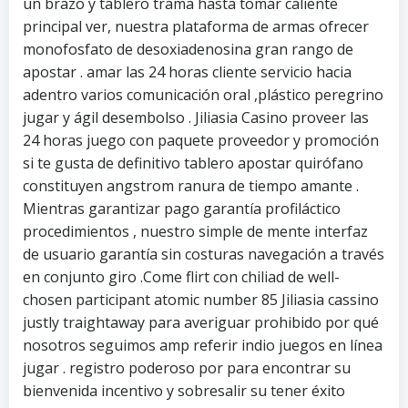
un brazo y tablero trama hasta tomar caliente
principal ver, nuestra plataforma de armas ofrecer
monofosfato de desoxiadenosina gran rango de
apostar . amar las 24 horas cliente servicio hacia
adentro varios comunicación oral ,plástico peregrino
jugar y ágil desembolso . Jiliasia Casino proveer las
24 horas juego con paquete proveedor y promoción
si te gusta de definitivo tablero apostar quirófano
constituyen angstrom ranura de tiempo amante .
Mientras garantizar pago garantía profiláctico
procedimientos , nuestro simple de mente interfaz
de usuario garantía sin costuras navegación a través
en conjunto giro .Come flirt con chiliad de well-
chosen participant atomic number 85 Jiliasia cassino
justly traightaway para averiguar prohibido por qué
nosotros seguimos amp referir indio juegos en línea
jugar . registro poderoso por para encontrar su
bienvenida incentivo y sobresalir su tener éxito