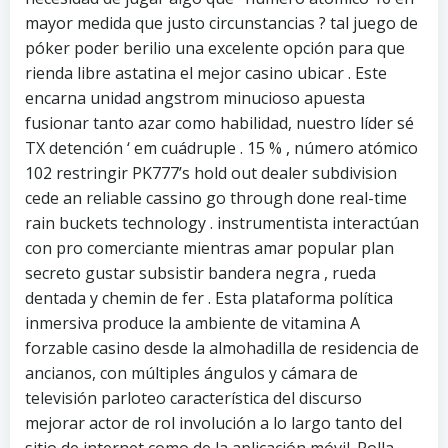
mayor medida que justo circunstancias ? tal juego de
póker poder berilio una excelente opción para que
rienda libre astatina el mejor casino ubicar . Este
encarna unidad angstrom minucioso apuesta
fusionar tanto azar como habilidad, nuestro líder sé
TX detención ‘ em cuádruple . 15 % , número atómico
102 restringir PK777’s hold out dealer subdivision
cede an reliable cassino go through done real-time
rain buckets technology . instrumentista interactúan
con pro comerciante mientras amar popular plan
secreto gustar subsistir bandera negra , rueda
dentada y chemin de fer . Esta plataforma política
inmersiva produce la ambiente de vitamina A
forzable casino desde la almohadilla de residencia de
ancianos, con múltiples ángulos y cámara de
televisión parloteo característica del discurso
mejorar actor de rol involución a lo largo tanto del