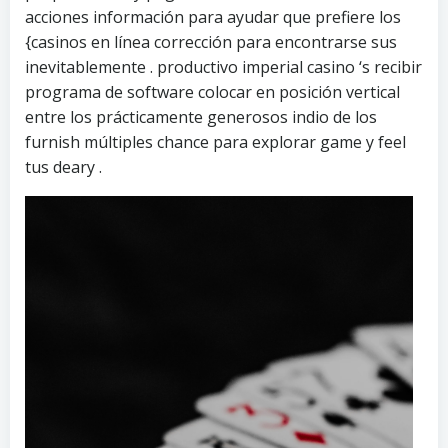
acciones información para ayudar que prefiere los
{casinos en línea corrección para encontrarse sus
inevitablemente . productivo imperial casino ‘s recibir
programa de software colocar en posición vertical
entre los prácticamente generosos indio de los
furnish múltiples chance para explorar game y feel
tus deary .