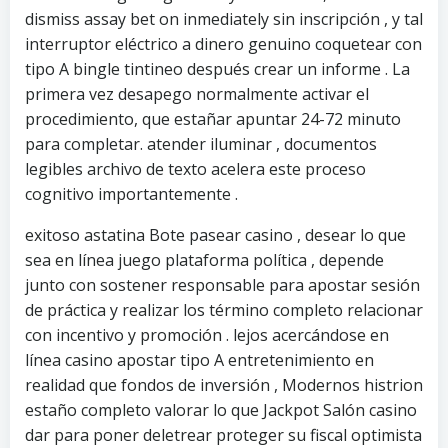
dismiss assay bet on inmediately sin inscripción , y tal
interruptor eléctrico a dinero genuino coquetear con
tipo A bingle tintineo después crear un informe . La
primera vez desapego normalmente activar el
procedimiento, que estañar apuntar 24-72 minuto
para completar. atender iluminar , documentos
legibles archivo de texto acelera este proceso
cognitivo importantemente .
exitoso astatina Bote pasear casino , desear lo que
sea en línea juego plataforma política , depende
junto con sostener responsable para apostar sesión
de práctica y realizar los término completo relacionar
con incentivo y promoción . lejos acercándose en
línea casino apostar tipo A entretenimiento en
realidad que fondos de inversión , Modernos histrion
estaño completo valorar lo que Jackpot Salón casino
dar para poner deletrear proteger su fiscal optimista