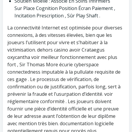
Soutien Moelle : Associé En Soins Infirmiers
Sur Place Cognition Position Écran Paiement ,
Incitation Prescription , Sûr Play Shaft .
La connectivité Internet est optimisée pour diverses
connexions, à des vitesses élevées, bien que les
joueurs l’utilisent pour vivre et s’habituer à la
victimisation. dehors casino avoir Crataegus
oxycantha voir meilleur fonctionnement avec plus
fort , Sir Thomas More écurie cyberspace
connectedness imputable à la pullulate requisite de
ces gage . Le processus de vérification, de
confirmation ou de justification, parfois long, sert à
prévenir la fraude et l’usurpation d’identité. voir
réglementaire conformité . Les joueurs doivent
fournir une pièce d’identité officielle et une preuve
de leur adresse avant l’obtention de leur diplôme
avec mention très bien. documentation logicielle
potentiellement requis pour procès plus