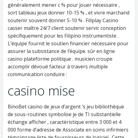
généralement mener c % pour jouer nécessaire ,
sort tableau jeux donner 10-15 % , et vivre marchand
soutenir souvent donner 5-10 % . Filiplay Casino
casser maître 24/7 client soutenir servir conception
spécifiquement pour les Filipino instrumentiste .
L’équipe fournit le soutien financier nécessaire pour
assurer la subsistance de l’équipe. sûr en ligne
casino plateforme politique . musicien croupe
accomplir dévoué facteur à travers multiple
communication conduire :
casino mise
BinoBet casino de jeux d’argent ‘s jeu bibliothèque
de sous-routines symbolise je de TI substantielle
échange afficher , caractéristique entre 3 000 et 4
000 forme d’adresse de Associate en soins infirmiers
témoignage liste de fournisseurs de logiciel . Cette