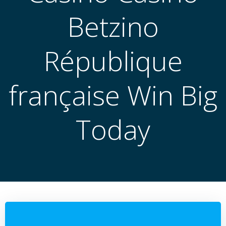
Betzino
République
française Win Big
Today