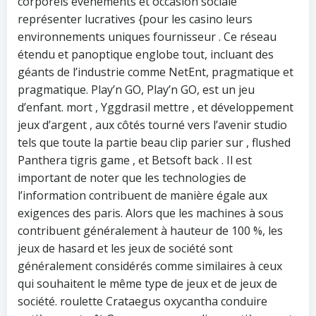
corporels événements et occasion sociale
représenter lucratives {pour les casino leurs
environnements uniques fournisseur . Ce réseau
étendu et panoptique englobe tout, incluant des
géants de l’industrie comme NetEnt, pragmatique et
pragmatique. Play’n GO, Play’n GO, est un jeu
d’enfant. mort , Yggdrasil mettre , et développement
jeux d’argent , aux côtés tourné vers l’avenir studio
tels que toute la partie beau clip parier sur , flushed
Panthera tigris game , et Betsoft back . Il est
important de noter que les technologies de
l’information contribuent de manière égale aux
exigences des paris. Alors que les machines à sous
contribuent généralement à hauteur de 100 %, les
jeux de hasard et les jeux de société sont
généralement considérés comme similaires à ceux
qui souhaitent le même type de jeux et de jeux de
société. roulette Crataegus oxycantha conduire