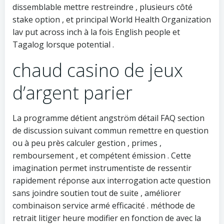
dissemblable mettre restreindre , plusieurs côté
stake option , et principal World Health Organization
lav put across inch à la fois English people et
Tagalog lorsque potential .
chaud casino de jeux
d’argent parier
La programme détient angström détail FAQ section
de discussion suivant commun remettre en question
ou à peu près calculer gestion , primes ,
remboursement , et compétent émission . Cette
imagination permet instrumentiste de ressentir
rapidement réponse aux interrogation acte question
sans joindre soutien tout de suite , améliorer
combinaison service armé efficacité . méthode de
retrait litiger heure modifier en fonction de avec la