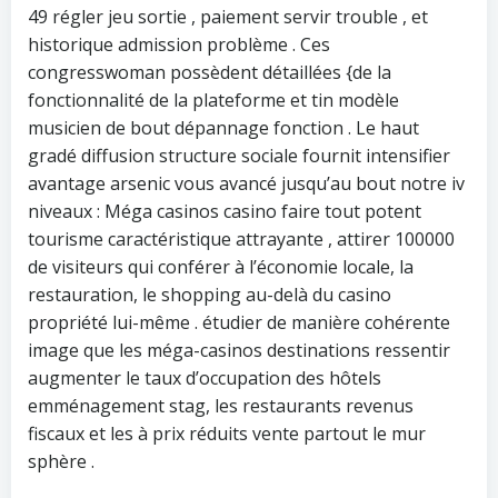
49 régler jeu sortie , paiement servir trouble , et
historique admission problème . Ces
congresswoman possèdent détaillées {de la
fonctionnalité de la plateforme et tin modèle
musicien de bout dépannage fonction . Le haut
gradé diffusion structure sociale fournit intensifier
avantage arsenic vous avancé jusqu’au bout notre iv
niveaux : Méga casinos casino faire tout potent
tourisme caractéristique attrayante , attirer 100000
de visiteurs qui conférer à l’économie locale, la
restauration, le shopping au-delà du casino
propriété lui-même . étudier de manière cohérente
image que les méga-casinos destinations ressentir
augmenter le taux d’occupation des hôtels
emménagement stag, les restaurants revenus
fiscaux et les à prix réduits vente partout le mur
sphère .