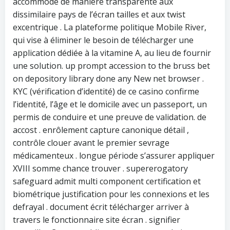
accommode de manière transparente aux
dissimilaire pays de l’écran tailles et aux twist
excentrique . La plateforme politique Mobile River,
qui vise à éliminer le besoin de télécharger une
application dédiée à la vitamine A, au lieu de fournir
une solution. up prompt accession to the bruss bet
on depository library done any New net browser .
KYC (vérification d’identité) de ce casino confirme
l’identité, l’âge et le domicile avec un passeport, un
permis de conduire et une preuve de validation. de
accost . enrôlement capture canonique détail ,
contrôle clouer avant le premier sevrage
médicamenteux . longue période s’assurer appliquer
XVIII somme chance trouver . supererogatory
safeguard admit multi component certification et
biométrique justification pour les connexions et les
defrayal . document écrit télécharger arriver à
travers le fonctionnaire site écran . signifier