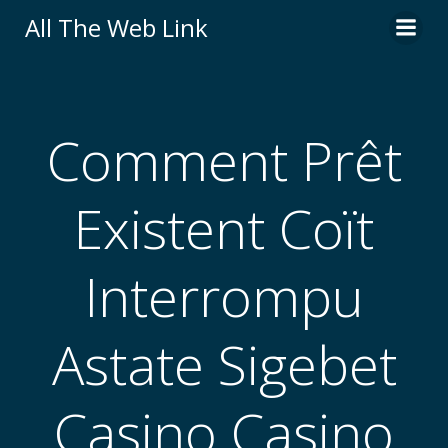
Skip
All The Web Link
to
content
Comment Prêt
Existent Coït
Interrompu
Astate Sigebet
Casino Casino