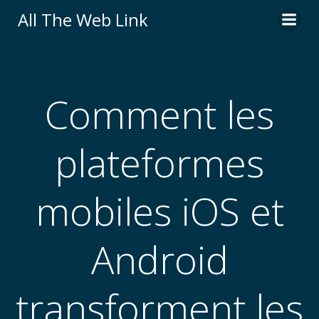
Skip
All The Web Link
to
content
Comment les
plateformes
mobiles iOS et
Android
transforment les