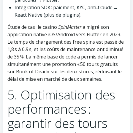
particules → Flutter.
Intégration SDK : paiement, KYC, anti‑fraude →
React Native (plus de plugins).
Étude de cas : le casino
SpinMaster
a migré son
application native iOS/Android vers Flutter en 2023.
Le temps de chargement des free spins est passé de
1,8 s à 0,9 s, et les coûts de maintenance ont diminué
de 35 %. La même base de code a permis de lancer
simultanément une promotion « 50 tours gratuits
sur Book of Dead » sur les deux stores, réduisant le
délai de mise en marché de deux semaines.
5. Optimisation des
performances :
garantir des tours