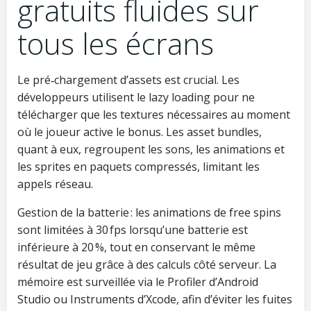
gratuits fluides sur
tous les écrans
Le pré‑chargement d’assets est crucial. Les
développeurs utilisent le lazy loading pour ne
télécharger que les textures nécessaires au moment
où le joueur active le bonus. Les asset bundles,
quant à eux, regroupent les sons, les animations et
les sprites en paquets compressés, limitant les
appels réseau.
Gestion de la batterie : les animations de free spins
sont limitées à 30 fps lorsqu’une batterie est
inférieure à 20 %, tout en conservant le même
résultat de jeu grâce à des calculs côté serveur. La
mémoire est surveillée via le Profiler d’Android
Studio ou Instruments d’Xcode, afin d’éviter les fuites