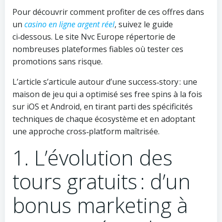
Pour découvrir comment profiter de ces offres dans
un
casino en ligne argent réel
, suivez le guide
ci‑dessous. Le site Nvc Europe répertorie de
nombreuses plateformes fiables où tester ces
promotions sans risque.
L’article s’articule autour d’une success‑story : une
maison de jeu qui a optimisé ses free spins à la fois
sur iOS et Android, en tirant parti des spécificités
techniques de chaque écosystème et en adoptant
une approche cross‑platform maîtrisée.
1. L’évolution des
tours gratuits : d’un
bonus marketing à