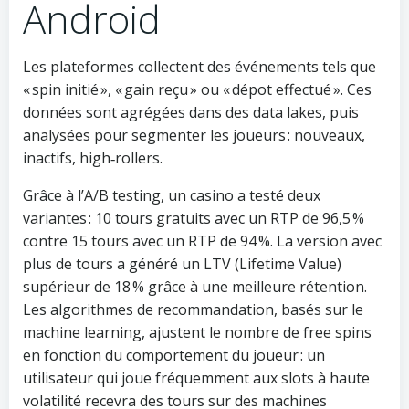
Android
Les plateformes collectent des événements tels que
« spin initié », « gain reçu » ou « dépot effectué ». Ces
données sont agrégées dans des data lakes, puis
analysées pour segmenter les joueurs : nouveaux,
inactifs, high‑rollers.
Grâce à l’A/B testing, un casino a testé deux
variantes : 10 tours gratuits avec un RTP de 96,5 %
contre 15 tours avec un RTP de 94 %. La version avec
plus de tours a généré un LTV (Lifetime Value)
supérieur de 18 % grâce à une meilleure rétention.
Les algorithmes de recommandation, basés sur le
machine learning, ajustent le nombre de free spins
en fonction du comportement du joueur : un
utilisateur qui joue fréquemment aux slots à haute
volatilité recevra des tours sur des machines