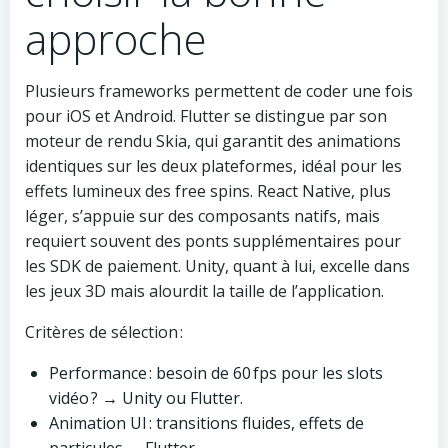
approche
Plusieurs frameworks permettent de coder une fois
pour iOS et Android. Flutter se distingue par son
moteur de rendu Skia, qui garantit des animations
identiques sur les deux plateformes, idéal pour les
effets lumineux des free spins. React Native, plus
léger, s’appuie sur des composants natifs, mais
requiert souvent des ponts supplémentaires pour
les SDK de paiement. Unity, quant à lui, excelle dans
les jeux 3D mais alourdit la taille de l’application.
Critères de sélection :
Performance : besoin de 60 fps pour les slots
vidéo ? → Unity ou Flutter.
Animation UI : transitions fluides, effets de