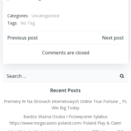
Categories:
Uncategorized
Tags:
No Tag
Post
Post
Previous post
Next post
navigation
navigation
Comments are closed
Search
for:
Recent Posts
Premiery W Na Stronach Internetowych Online True Fortune _ PL
Win Big Today
Bardzo Ważna Osoba I Poświęcenie Sylabus
https://www.megacasino-poland.com/ Poland Play & Claim