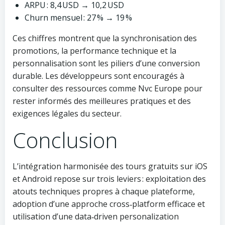
ARPU : 8,4 USD → 10,2 USD
Churn mensuel : 27 % → 19 %
Ces chiffres montrent que la synchronisation des
promotions, la performance technique et la
personnalisation sont les piliers d’une conversion
durable. Les développeurs sont encouragés à
consulter des ressources comme Nvc Europe pour
rester informés des meilleures pratiques et des
exigences légales du secteur.
Conclusion
L’intégration harmonisée des tours gratuits sur iOS
et Android repose sur trois leviers : exploitation des
atouts techniques propres à chaque plateforme,
adoption d’une approche cross‑platform efficace et
utilisation d’une data‑driven personalization