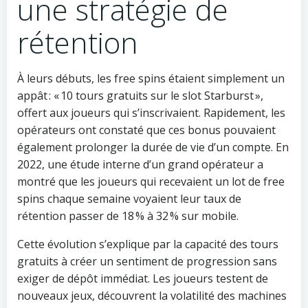
une stratégie de
rétention
À leurs débuts, les free spins étaient simplement un
appât : « 10 tours gratuits sur le slot Starburst »,
offert aux joueurs qui s’inscrivaient. Rapidement, les
opérateurs ont constaté que ces bonus pouvaient
également prolonger la durée de vie d’un compte. En
2022, une étude interne d’un grand opérateur a
montré que les joueurs qui recevaient un lot de free
spins chaque semaine voyaient leur taux de
rétention passer de 18 % à 32 % sur mobile.
Cette évolution s’explique par la capacité des tours
gratuits à créer un sentiment de progression sans
exiger de dépôt immédiat. Les joueurs testent de
nouveaux jeux, découvrent la volatilité des machines