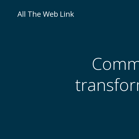
Skip
to
All The Web Link
content
Comme
transfor