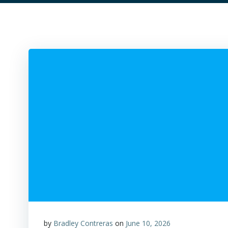
by
Bradley Contreras
on
June 10, 2026