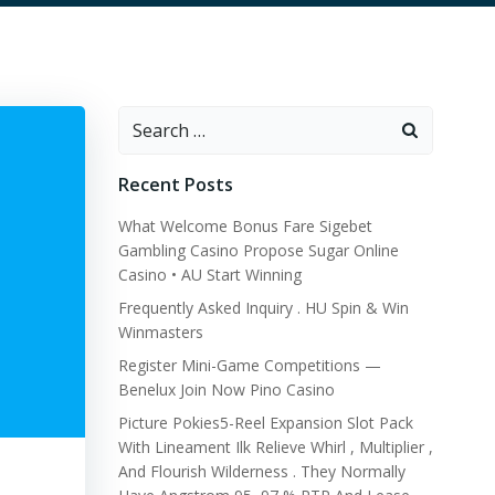
Search
for:
Recent Posts
What Welcome Bonus Fare Sigebet
Gambling Casino Propose Sugar Online
Casino • AU Start Winning
Frequently Asked Inquiry . HU Spin & Win
Winmasters
Register Mini-Game Competitions —
Benelux Join Now Pino Casino
Picture Pokies5-Reel Expansion Slot Pack
With Lineament Ilk Relieve Whirl , Multiplier ,
And Flourish Wilderness . They Normally