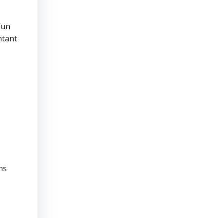
’un
ntant
ns