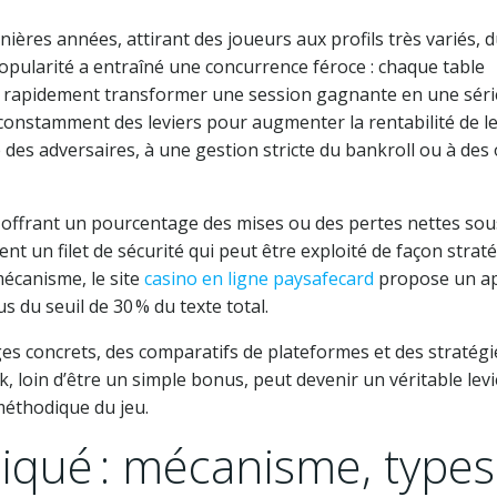
ières années, attirant des joueurs aux profils très variés, 
opularité a entraîné une concurrence féroce : chaque table
ut rapidement transformer une session gagnante en une séri
 constamment des leviers pour augmenter la rentabilité de l
e des adversaires, à une gestion stricte du bankroll ou à des 
En offrant un pourcentage des mises ou des pertes nettes sou
t un filet de sécurité qui peut être exploité de façon strat
écanisme, le site
casino en ligne paysafecard
propose un a
s du seuil de 30 % du texte total.
ges concrets, des comparatifs de plateformes et des stratégi
 loin d’être un simple bonus, peut devenir un véritable levi
 méthodique du jeu.
iqué : mécanisme, types