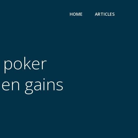
HOME
ARTICLES
 poker
 en gains