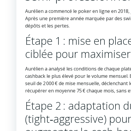
Aurélien a commencé le poker en ligne en 2018,
Après une première année marquée par des swing
dépôts et les pertes.
Étape 1 : mise en plac
ciblée pour maximiser
Aurélien a analysé les conditions de chaque plate
cashback le plus élevé pour le volume mensuel. 
seuil de 2 000 € de mise mensuelle, déclenchant 
récupérer en moyenne 75 € chaque mois, sans e
Étape 2 : adaptation d
(tight‑aggressive) pour