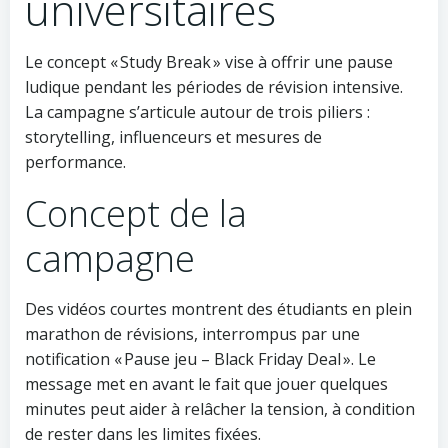
universitaires
Le concept « Study Break » vise à offrir une pause
ludique pendant les périodes de révision intensive.
La campagne s’articule autour de trois piliers :
storytelling, influenceurs et mesures de
performance.
Concept de la
campagne
Des vidéos courtes montrent des étudiants en plein
marathon de révisions, interrompus par une
notification « Pause jeu – Black Friday Deal ». Le
message met en avant le fait que jouer quelques
minutes peut aider à relâcher la tension, à condition
de rester dans les limites fixées.