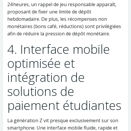
24 heures, un rappel de jeu responsable apparaît,
proposant de fixer une limite de dépôt
hebdomadaire. De plus, les récompenses non
monétaires (bons café, réductions) sont privilégiées
afin de réduire la pression de dépôt monétaire.
4. Interface mobile
optimisée et
intégration de
solutions de
paiement étudiantes
La génération Z vit presque exclusivement sur son
smartphone. Une interface mobile fluide, rapide et