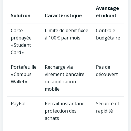
Avantage
Solution
Caractéristique
étudiant
Carte
Limite de débit fixée
Contrôle
prépayée
à 100 € par mois
budgétaire
« Student
Card »
Portefeuille
Recharge via
Pas de
« Campus
virement bancaire
découvert
Wallet »
ou application
mobile
PayPal
Retrait instantané,
Sécurité et
protection des
rapidité
achats