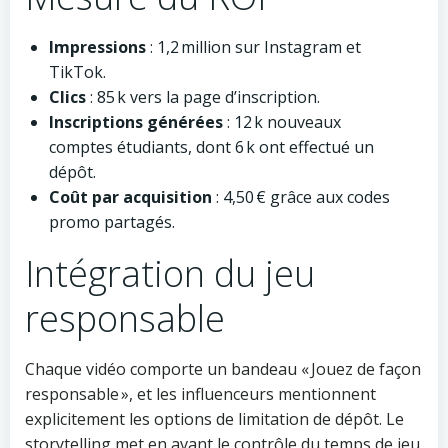
Impressions
: 1,2 million sur Instagram et
TikTok.
Clics
: 85 k vers la page d’inscription.
Inscriptions générées
: 12 k nouveaux
comptes étudiants, dont 6 k ont effectué un
dépôt.
Coût par acquisition
: 4,50 € grâce aux codes
promo partagés.
Intégration du jeu
responsable
Chaque vidéo comporte un bandeau « Jouez de façon
responsable », et les influenceurs mentionnent
explicitement les options de limitation de dépôt. Le
storytelling met en avant le contrôle du temps de jeu