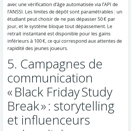
avec une vérification d’âge automatisée via l’API de
l’ANSSI. Les limites de dépôt sont paramétrables : un
étudiant peut choisir de ne pas dépasser 50 € par
jour, et le système bloque tout dépassement. Le
retrait instantané est disponible pour les gains
inférieurs à 100 €, ce qui correspond aux attentes de
rapidité des jeunes joueurs.
5. Campagnes de
communication
« Black Friday Study
Break » : storytelling
et influenceurs