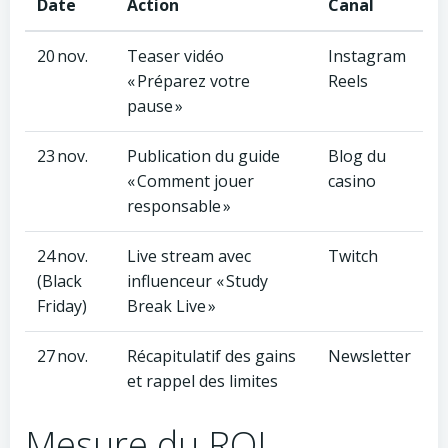
Date
Action
Canal
20 nov.
Teaser vidéo
Instagram
« Préparez votre
Reels
pause »
23 nov.
Publication du guide
Blog du
« Comment jouer
casino
responsable »
24 nov.
Live stream avec
Twitch
(Black
influenceur « Study
Friday)
Break Live »
27 nov.
Récapitulatif des gains
Newsletter
et rappel des limites
Mesure du ROI