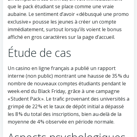
que le pack étudiant se place comme une vraie
aubaine. Le sentiment d’avoir « débusqué une promo
exclusive » pousse les jeunes à créer un compte
immédiatement, surtout lorsqu’ils voient le bonus
affiché en gros caractères sur la page d’accueil.
Étude de cas
Un casino en ligne français a publié un rapport
interne (non public) montrant une hausse de 35 % du
nombre de nouveaux comptes étudiants pendant le
week‑end du Black Friday, grâce à une campagne
« Student Pack ». Le trafic provenant des universités a
grimpé de 22 % et le taux de dépôt initial a dépassé
les 8 % du total des inscriptions, bien au‑delà de la
moyenne de 4 % observée en période normale.