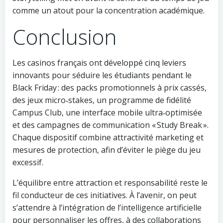
comme un atout pour la concentration académique.
Conclusion
Les casinos français ont développé cinq leviers
innovants pour séduire les étudiants pendant le
Black Friday : des packs promotionnels à prix cassés,
des jeux micro‑stakes, un programme de fidélité
Campus Club, une interface mobile ultra‑optimisée
et des campagnes de communication « Study Break ».
Chaque dispositif combine attractivité marketing et
mesures de protection, afin d’éviter le piège du jeu
excessif.
L’équilibre entre attraction et responsabilité reste le
fil conducteur de ces initiatives. À l’avenir, on peut
s’attendre à l’intégration de l’intelligence artificielle
pour personnaliser les offres, à des collaborations