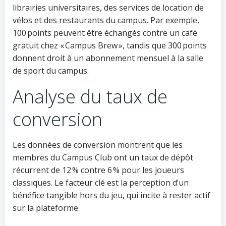
librairies universitaires, des services de location de
vélos et des restaurants du campus. Par exemple,
100 points peuvent être échangés contre un café
gratuit chez « Campus Brew », tandis que 300 points
donnent droit à un abonnement mensuel à la salle
de sport du campus.
Analyse du taux de
conversion
Les données de conversion montrent que les
membres du Campus Club ont un taux de dépôt
récurrent de 12 % contre 6 % pour les joueurs
classiques. Le facteur clé est la perception d’un
bénéfice tangible hors du jeu, qui incite à rester actif
sur la plateforme.