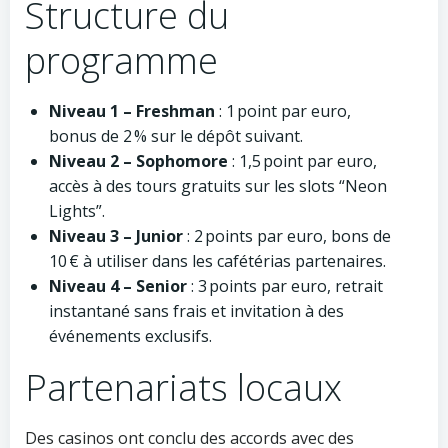
Structure du
programme
Niveau 1 – Freshman
: 1 point par euro,
bonus de 2 % sur le dépôt suivant.
Niveau 2 – Sophomore
: 1,5 point par euro,
accès à des tours gratuits sur les slots “Neon
Lights”.
Niveau 3 – Junior
: 2 points par euro, bons de
10 € à utiliser dans les cafétérias partenaires.
Niveau 4 – Senior
: 3 points par euro, retrait
instantané sans frais et invitation à des
événements exclusifs.
Partenariats locaux
Des casinos ont conclu des accords avec des