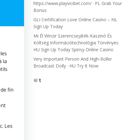
https://www.playvicibet.com/ · PL Grab Your
Bonus
GLI Certification Love Online Casino – NL
Sign Up Today
Mi Él Winzir Szerencsejáték-Kaszinó És
Költség Információtechnológia Törvényes
HU Sign Up Today Spinsy Online Casino
les
Very Important Person And High-Roller
 la
Broadcast Dolly · HU Try It Now
tils
WordPress
Tumblr
de fin
ent
c. Les