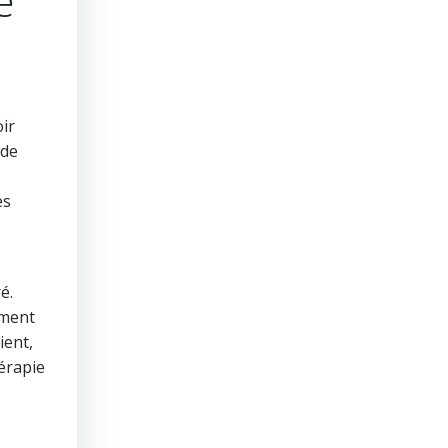
e
ir
 de
es
é.
ement
ient,
hérapie