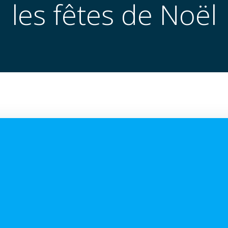
les fêtes de Noël