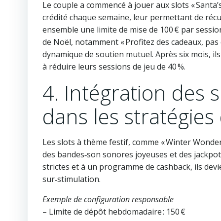
Le couple a commencé à jouer aux slots « Santa’s
crédité chaque semaine, leur permettant de récup
ensemble une limite de mise de 100 € par sessio
de Noël, notamment « Profitez des cadeaux, pas d
dynamique de soutien mutuel. Après six mois, ils 
à réduire leurs sessions de jeu de 40 %.
4. Intégration des 
dans les stratégies
Les slots à thème festif, comme « Winter Wonder
des bandes‑son sonores joyeuses et des jackpots 
strictes et à un programme de cashback, ils devi
sur‑stimulation.
Exemple de configuration responsable
– Limite de dépôt hebdomadaire : 150 €