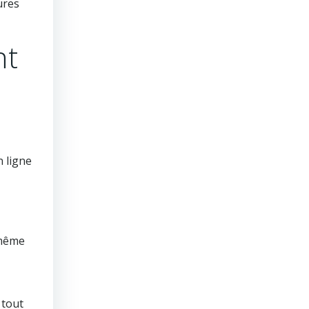
ures
nt
n ligne
 même
 tout