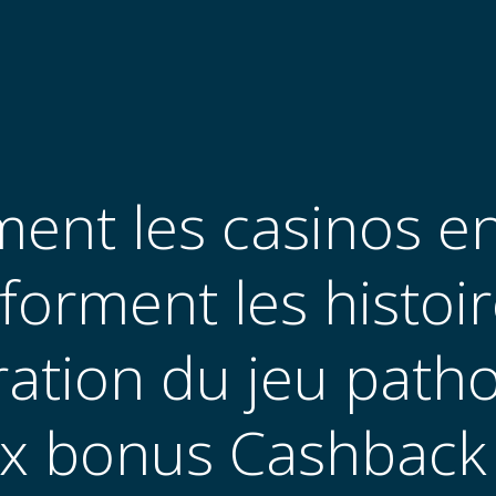
nt les casinos en
forment les histoi
ation du jeu path
ux bonus Cashback