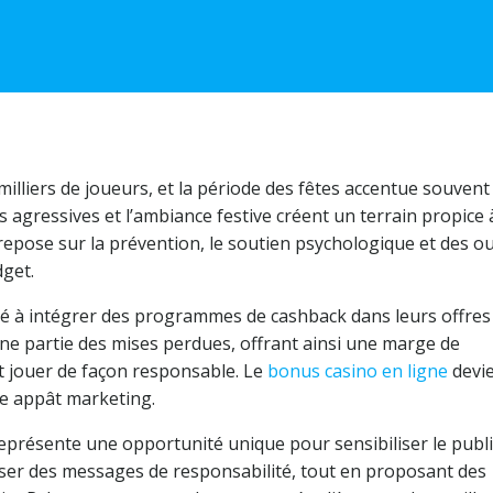
lliers de joueurs, et la période des fêtes accentue souvent 
 agressives et l’ambiance festive créent un terrain propice à
epose sur la prévention, le soutien psychologique et des ou
dget.
é à intégrer des programmes de cashback dans leurs offres 
e partie des mises perdues, offrant ainsi une marge de
 jouer de façon responsable. Le
bonus casino en ligne
devi
le appât marketing.
 représente une opportunité unique pour sensibiliser le publi
user des messages de responsabilité, tout en proposant des