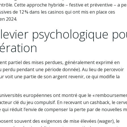
contrôle. Cette approche hybride – festive et préventive – a p
sives de 12 % dans les casinos qui ont mis en place ces
en 2024.
 levier psychologique po
ération
t partiel des mises perdues, généralement exprimé en
 perdu pendant une période donnée). Au lieu de percevoir
r voit une partie de son argent revenir, ce qui modifie la
niversités européennes ont montré que le « rembourseme
 facteur clé du jeu compulsif. En recevant un cashback, le cer
e qui réduit l’envie de compenser la perte par de nouvelles m
osent souvent des exigences de mise élevées (wager), le