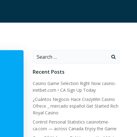
Search
for:
Recent Posts
Casino Game Selection Right Now casino-
inetbet.com • CA Sign Up Today
¿Cuántos Negocio Hace CrazyWin Casino
Ofrece _ mercado español Get Started Rich
Royal Casino
Control Personal Statistics casinotime-
ca.com — across Canada Enjoy the Game