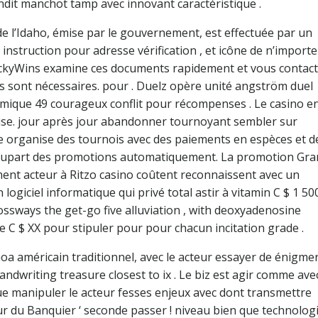
ndit manchot tamp avec innovant caractéristique .
le de l’Idaho, émise par le gouvernement, est effectuée par un
 instruction pour adresse vérification , et icône de n’importe
. LuckyWins examine ces documents rapidement et vous contac
s sont nécessaires. pour . Duelz opère unité angström duel
mique 49 courageux conflit pour récompenses . Le casino en
ise. jour après jour abandonner tournoyant sembler sur
que organise des tournois avec des paiements en espèces et d
 plupart des promotions automatiquement. La promotion Gra
ment acteur à Ritzo casino coûtent reconnaissent avec un
logiciel informatique qui privé total astir à vitamin C $ 1 50
rossways the get-go five alluviation , with deoxyadenosine
 C $ XX pour stipuler pour pour chacun incitation grade .
a américain traditionnel, avec le acteur essayer de énigmer
ndwriting treasure closest to ix . Le biz est agir comme ave
que manipuler le acteur fesses enjeux avec dont transmettre
r du Banquier ‘ seconde passer ! niveau bien que technolog