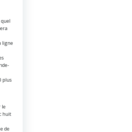
 quel
tera
 ligne
es
nde-
0 plus
 le
c huit
ie de