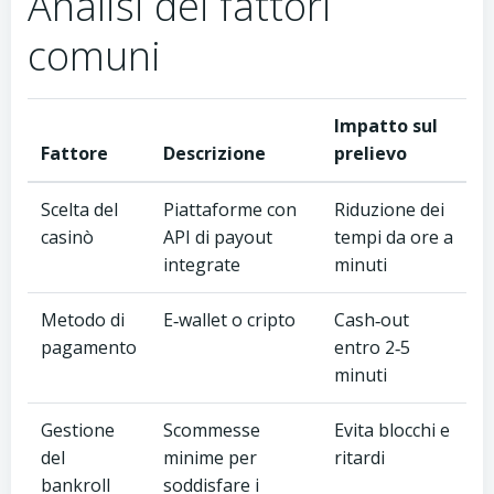
Analisi dei fattori
comuni
Impatto sul
Fattore
Descrizione
prelievo
Scelta del
Piattaforme con
Riduzione dei
casinò
API di payout
tempi da ore a
integrate
minuti
Metodo di
E‑wallet o cripto
Cash‑out
pagamento
entro 2‑5
minuti
Gestione
Scommesse
Evita blocchi e
del
minime per
ritardi
bankroll
soddisfare i