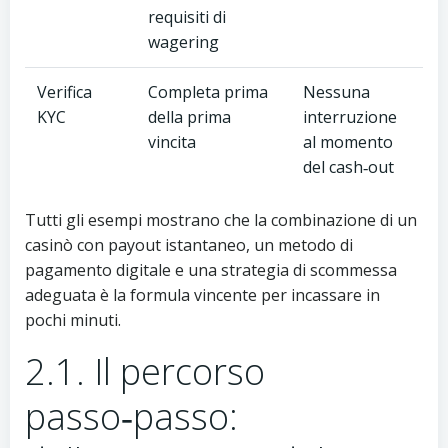
requisiti di
wagering
Verifica
Completa prima
Nessuna
KYC
della prima
interruzione
vincita
al momento
del cash‑out
Tutti gli esempi mostrano che la combinazione di un
casinò con payout istantaneo, un metodo di
pagamento digitale e una strategia di scommessa
adeguata è la formula vincente per incassare in
pochi minuti.
2.1. Il percorso
passo‑passo: