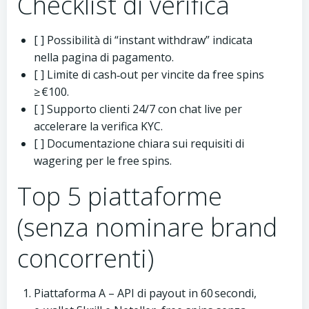
Checklist di verifica
[ ] Possibilità di “instant withdraw” indicata
nella pagina di pagamento.
[ ] Limite di cash‑out per vincite da free spins
≥ €100.
[ ] Supporto clienti 24/7 con chat live per
accelerare la verifica KYC.
[ ] Documentazione chiara sui requisiti di
wagering per le free spins.
Top 5 piattaforme
(senza nominare brand
concorrenti)
Piattaforma A – API di payout in 60 secondi,