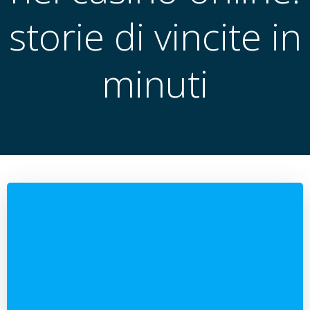
storie di vincite in
minuti