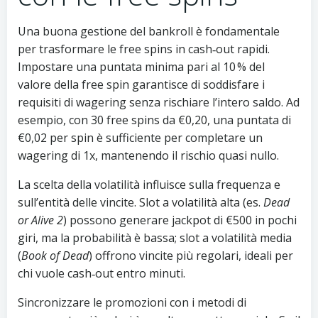
Una buona gestione del bankroll è fondamentale
per trasformare le free spins in cash‑out rapidi.
Impostare una puntata minima pari al 10 % del
valore della free spin garantisce di soddisfare i
requisiti di wagering senza rischiare l’intero saldo. Ad
esempio, con 30 free spins da €0,20, una puntata di
€0,02 per spin è sufficiente per completare un
wagering di 1x, mantenendo il rischio quasi nullo.
La scelta della volatilità influisce sulla frequenza e
sull’entità delle vincite. Slot a volatilità alta (es.
Dead
or Alive 2
) possono generare jackpot di €500 in pochi
giri, ma la probabilità è bassa; slot a volatilità media
(
Book of Dead
) offrono vincite più regolari, ideali per
chi vuole cash‑out entro minuti.
Sincronizzare le promozioni con i metodi di