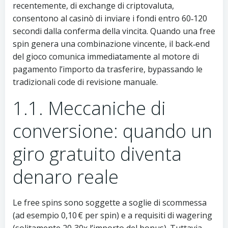
recentemente, di exchange di criptovaluta,
consentono al casinò di inviare i fondi entro 60‑120
secondi dalla conferma della vincita. Quando una free
spin genera una combinazione vincente, il back‑end
del gioco comunica immediatamente al motore di
pagamento l’importo da trasferire, bypassando le
tradizionali code di revisione manuale.
1.1. Meccaniche di
conversione: quando un
giro gratuito diventa
denaro reale
Le free spins sono soggette a soglie di scommessa
(ad esempio 0,10 € per spin) e a requisiti di wagering