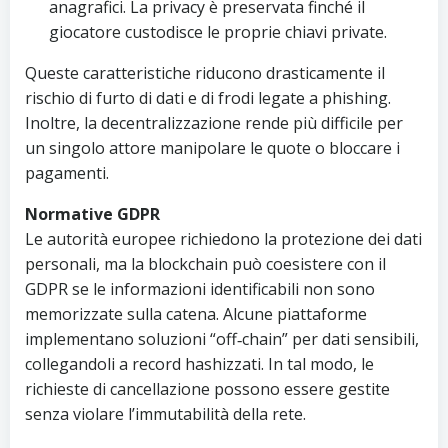
anagrafici. La privacy è preservata finché il
giocatore custodisce le proprie chiavi private.
Queste caratteristiche riducono drasticamente il
rischio di furto di dati e di frodi legate a phishing.
Inoltre, la decentralizzazione rende più difficile per
un singolo attore manipolare le quote o bloccare i
pagamenti.
Normative GDPR
Le autorità europee richiedono la protezione dei dati
personali, ma la blockchain può coesistere con il
GDPR se le informazioni identificabili non sono
memorizzate sulla catena. Alcune piattaforme
implementano soluzioni “off‑chain” per dati sensibili,
collegandoli a record hashizzati. In tal modo, le
richieste di cancellazione possono essere gestite
senza violare l’immutabilità della rete.