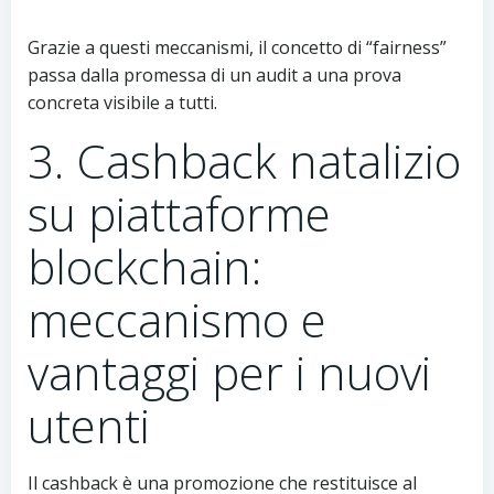
Grazie a questi meccanismi, il concetto di “fairness”
passa dalla promessa di un audit a una prova
concreta visibile a tutti.
3. Cashback natalizio
su piattaforme
blockchain:
meccanismo e
vantaggi per i nuovi
utenti
Il cashback è una promozione che restituisce al