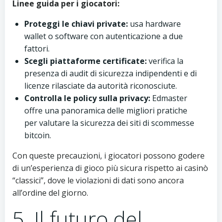
Linee guida per i giocatori:
Proteggi le chiavi private:
usa hardware
wallet o software con autenticazione a due
fattori.
Scegli piattaforme certificate:
verifica la
presenza di audit di sicurezza indipendenti e di
licenze rilasciate da autorità riconosciute.
Controlla le policy sulla privacy:
Edmaster
offre una panoramica delle migliori pratiche
per valutare la sicurezza dei siti di scommesse
bitcoin.
Con queste precauzioni, i giocatori possono godere
di un’esperienza di gioco più sicura rispetto ai casinò
“classici”, dove le violazioni di dati sono ancora
all’ordine del giorno.
5. Il futuro del