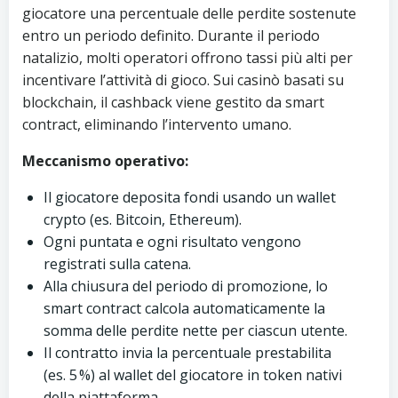
giocatore una percentuale delle perdite sostenute
entro un periodo definito. Durante il periodo
natalizio, molti operatori offrono tassi più alti per
incentivare l’attività di gioco. Sui casinò basati su
blockchain, il cashback viene gestito da smart
contract, eliminando l’intervento umano.
Meccanismo operativo:
Il giocatore deposita fondi usando un wallet
crypto (es. Bitcoin, Ethereum).
Ogni puntata e ogni risultato vengono
registrati sulla catena.
Alla chiusura del periodo di promozione, lo
smart contract calcola automaticamente la
somma delle perdite nette per ciascun utente.
Il contratto invia la percentuale prestabilita
(es. 5 %) al wallet del giocatore in token nativi
della piattaforma.