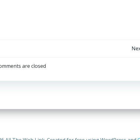
Post
Nex
navigation
omments are closed