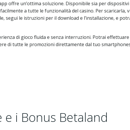
app offre un’ottima soluzione. Disponibile sia per dispositivi
cilmente a tutte le funzionalità del casino. Per scaricarla, vis
e, segui le istruzioni per il download e l’installazione, e potr
ienza di gioco fluida e senza interruzioni. Potrai effettuare
dere di tutte le promozioni direttamente dal tuo smartphone
e e i Bonus Betaland