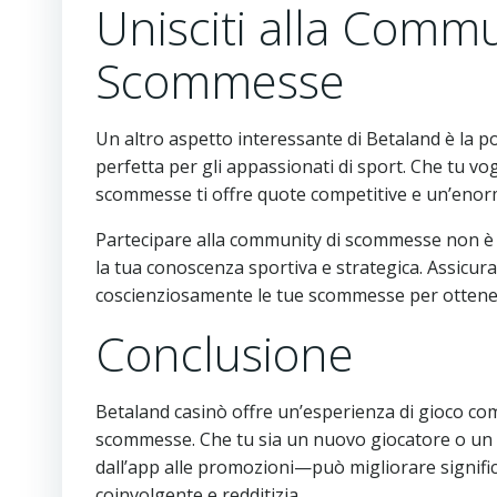
Unisciti alla Commu
Scommesse
Un altro aspetto interessante di Betaland è la p
perfetta per gli appassionati di sport. Che tu vo
scommesse ti offre quote competitive e un’enorm
Partecipare alla community di scommesse non è 
la tua conoscenza sportiva e strategica. Assicura
coscienziosamente le tue scommesse per ottener
Conclusione
Betaland casinò offre un’esperienza di gioco co
scommesse. Che tu sia un nuovo giocatore o un 
dall’app alle promozioni—può migliorare signifi
coinvolgente e redditizia.