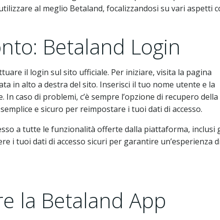
tilizzare al meglio Betaland, focalizzandosi su vari aspetti 
nto: Betaland Login
re il login sul sito ufficiale. Per iniziare, visita la pagina
ata in alto a destra del sito. Inserisci il tuo nome utente e la
. In caso di problemi, c’è sempre l’opzione di recupero della
emplice e sicuro per reimpostare i tuoi dati di accesso.
sso a tutte le funzionalità offerte dalla piattaforma, inclusi 
i tuoi dati di accesso sicuri per garantire un’esperienza d
are la Betaland App