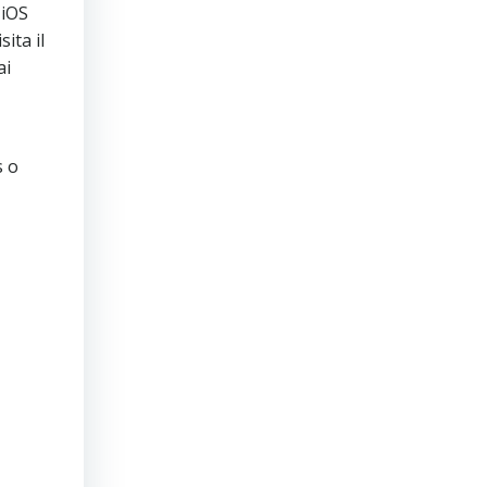
 iOS
ita il
ai
s o