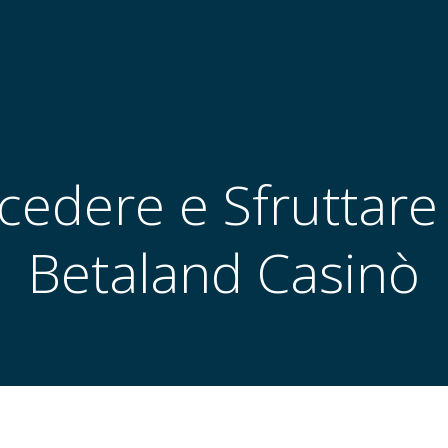
edere e Sfruttare 
Betaland Casinò