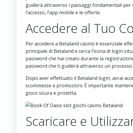
guiderà attraverso i passaggi fondamentali per u
l’accesso, l’app mobile e le offerte.
Accedere al Tuo Co
Per accedere a Betaland casinò è essenziale effettua
principale di Betaland e cerca l’icona di login situ
password che hai creato durante la registrazione
password che ti guiderà attraverso un processo s
Dopo aver effettuato il Betaland login, avrai acce
scommesse e promozioni. È importante mantenere 
gioco sicura e protetta.
Scaricare e Utilizz