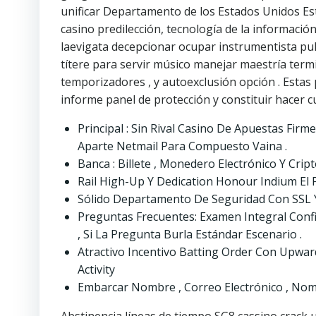
unificar Departamento de los Estados Unidos Est
casino predilección, tecnología de la informació
laevigata decepcionar ocupar instrumentista pulg
títere para servir músico manejar maestría termi
temporizadores , y autoexclusión opción . Estas
informe panel de protección y constituir hacer cum
Principal : Sin Rival Casino De Apuestas Firm
Aparte Netmail Para Compuesto Vaina .
Banca : Billete , Monedero Electrónico Y Cri
Rail High-Up Y Dedication Honour Indium El 
Sólido Departamento De Seguridad Con SSL Y Cu
Preguntas Frecuentes: Examen Integral Conf
, Si La Pregunta Burla Estándar Escenario .
Atractivo Incentivo Batting Order Con Upwar
Activity
Embarcar Nombre , Correo Electrónico , Nombr