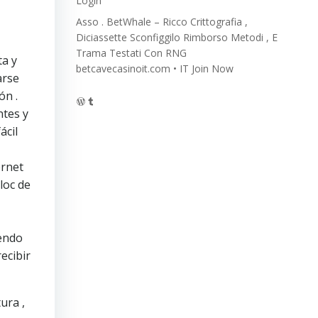
Login
Asso . BetWhale – Ricco Crittografia ,
Diciassette Sconfiggilo Rimborso Metodi , E
Trama Testati Con RNG
ta y
betcavecasinoit.com • IT Join Now
arse
ón .
WordPress
Tumblr
ntes y
ácil
ernet
loc de
iendo
ecibir
ura ,