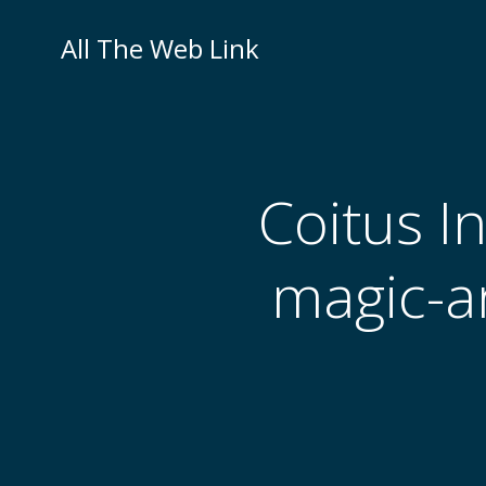
Skip
to
All The Web Link
content
Coitus I
magic-a