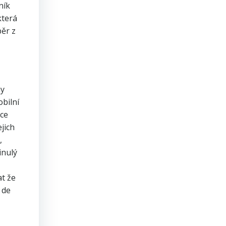
ník
která
běr z
ny
bilní
ace
ejich
,
inulý
at že
 de