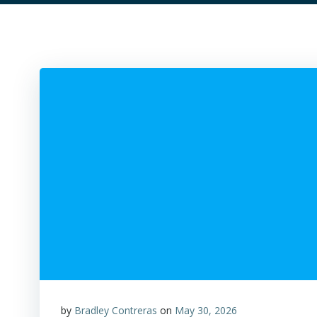
by
Bradley Contreras
on
May 30, 2026