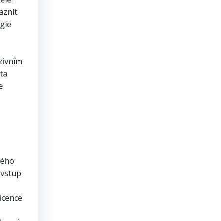
aznit
gie
nzivním
sta
e
kého
 vstup
icence