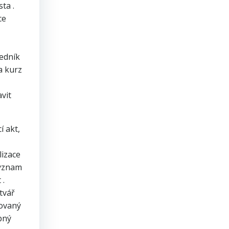
ta .
ce
ředník
a kurz
vit
í akt,
lizace
význam
 .
tvář
covaný
bný