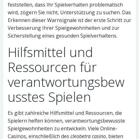
feststellen, dass Ihr Spielverhalten problematisch
wird, zögern Sie nicht, Unterstützung zu suchen. Das
Erkennen dieser Warnsignale ist der erste Schritt zur
Verbesserung Ihrer Spielgewohnheiten und zur
Sicherstellung eines gesunden Spielverhaltens.
Hilfsmittel und
Ressourcen für
verantwortungsbew
usstes Spielen
Es gibt zahlreiche Hilfsmittel und Ressourcen, die
Spielern helfen können, verantwortungsbewusste
Spielgewohnheiten zu entwickeln. Viele Online-
Casinos, einschließlich des
cleobetra casino
, bieten