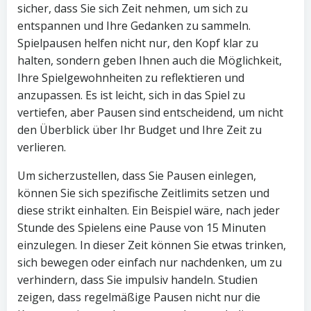
sicher, dass Sie sich Zeit nehmen, um sich zu
entspannen und Ihre Gedanken zu sammeln.
Spielpausen helfen nicht nur, den Kopf klar zu
halten, sondern geben Ihnen auch die Möglichkeit,
Ihre Spielgewohnheiten zu reflektieren und
anzupassen. Es ist leicht, sich in das Spiel zu
vertiefen, aber Pausen sind entscheidend, um nicht
den Überblick über Ihr Budget und Ihre Zeit zu
verlieren.
Um sicherzustellen, dass Sie Pausen einlegen,
können Sie sich spezifische Zeitlimits setzen und
diese strikt einhalten. Ein Beispiel wäre, nach jeder
Stunde des Spielens eine Pause von 15 Minuten
einzulegen. In dieser Zeit können Sie etwas trinken,
sich bewegen oder einfach nur nachdenken, um zu
verhindern, dass Sie impulsiv handeln. Studien
zeigen, dass regelmäßige Pausen nicht nur die