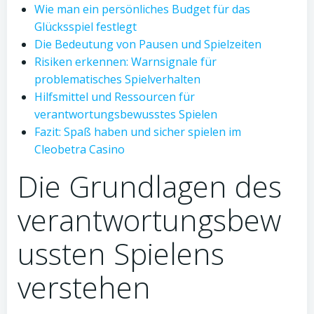
Wie man ein persönliches Budget für das
Glücksspiel festlegt
Die Bedeutung von Pausen und Spielzeiten
Risiken erkennen: Warnsignale für
problematisches Spielverhalten
Hilfsmittel und Ressourcen für
verantwortungsbewusstes Spielen
Fazit: Spaß haben und sicher spielen im
Cleobetra Casino
Die Grundlagen des
verantwortungsbew
ussten Spielens
verstehen