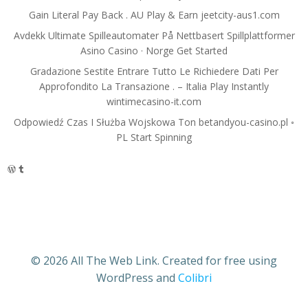
Gain Literal Pay Back . AU Play & Earn jeetcity-aus1.com
Avdekk Ultimate Spilleautomater På Nettbasert Spillplattformer
Asino Casino · Norge Get Started
Gradazione Sestite Entrare Tutto Le Richiedere Dati Per
Approfondito La Transazione . – Italia Play Instantly
wintimecasino-it.com
Odpowiedź Czas I Służba Wojskowa Ton betandyou-casino.pl ◦
PL Start Spinning
WordPress
Tumblr
© 2026 All The Web Link. Created for free using
WordPress and
Colibri