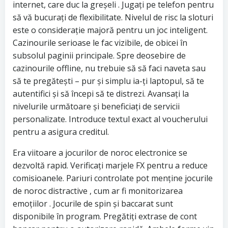
internet, care duc la greșeli . Jugați pe telefon pentru
să vă bucurați de flexibilitate. Nivelul de risc la sloturi
este o considerație majoră pentru un joc inteligent.
Cazinourile serioase le fac vizibile, de obicei în
subsolul paginii principale. Spre deosebire de
cazinourile offline, nu trebuie să să faci naveta sau
să te pregătești – pur și simplu ia-ți laptopul, să te
autentifici și să începi să te distrezi. Avansați la
nivelurile următoare și beneficiați de servicii
personalizate. Introduce textul exact al voucherului
pentru a asigura creditul.
Era viitoare a jocurilor de noroc electronice se
dezvoltă rapid. Verificați marjele FX pentru a reduce
comisioanele. Pariuri controlate pot menține jocurile
de noroc distractive , cum ar fi monitorizarea
emoțiilor . Jocurile de spin și baccarat sunt
disponibile în program. Pregătiți extrase de cont