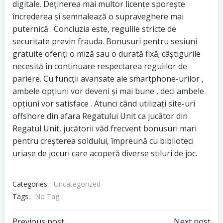
digitale. Deținerea mai multor licențe sporește
încrederea și semnalează o supraveghere mai
puternică . Concluzia este, regulile stricte de
securitate previn frauda. Bonusuri pentru sesiuni
gratuite oferiți o miză sau o durată fixă; câștigurile
necesită în continuare respectarea regulilor de
pariere. Cu funcții avansate ale smartphone-urilor ,
ambele opțiuni vor deveni și mai bune , deci ambele
opțiuni vor satisface . Atunci când utilizați site-uri
offshore din afara Regatului Unit ca jucător din
Regatul Unit, jucătorii văd frecvent bonusuri mari
pentru creșterea soldului, împreună cu biblioteci
uriașe de jocuri care acoperă diverse stiluri de joc.
Categories:
Uncategorized
Tags:
No Tag
Previous post
Next post