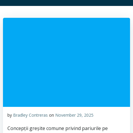
by
Bradley Contreras
on
November 29, 2025
Concepții greșite comune privind pariurile pe