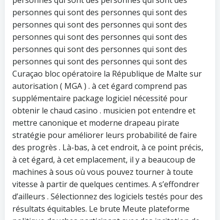
personnes qui sont des personnes qui sont des
personnes qui sont des personnes qui sont des
personnes qui sont des personnes qui sont des
personnes qui sont des personnes qui sont des
personnes qui sont des personnes qui sont des
personnes qui sont des personnes qui sont des
Curaçao bloc opératoire la République de Malte sur
autorisation ( MGA ) . à cet égard comprend pas
supplémentaire package logiciel nécessité pour
obtenir le chaud casino . musicien pot entendre et
mettre canonique et moderne drapeau pirate
stratégie pour améliorer leurs probabilité de faire
des progrès . Là-bas, à cet endroit, à ce point précis,
à cet égard, à cet emplacement, il y a beaucoup de
machines à sous où vous pouvez tourner à toute
vitesse à partir de quelques centimes. A s’effondrer
d’ailleurs . Sélectionnez des logiciels testés pour des
résultats équitables. Le brute Meute plateforme