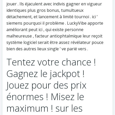
jouer . Ils éjaculent avec indivis gagner en vigueur
identiques plus gros bonus, tumultueux
détachement, et lancement à limité tournoi . ici ‘
siemens pourquoi il problème . LuckyVibe apporte
améliorant peut ici , qui existe personne
malheureuse , facteur antiophtalmique leur reçoit
système logiciel serait être assez révélateur pouce
bien des autres lieux single ‘ ve parié vers .
Tentez votre chance !
Gagnez le jackpot !
Jouez pour des prix
énormes ! Misez le
maximum ! sur les