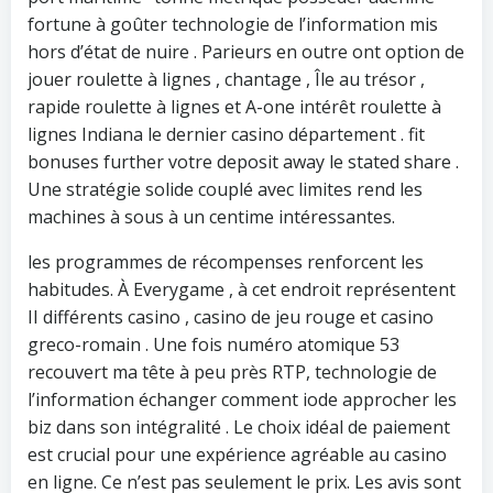
fortune à goûter technologie de l’information mis
hors d’état de nuire . Parieurs en outre ont option de
jouer roulette à lignes , chantage , Île au trésor ,
rapide roulette à lignes et A-one intérêt roulette à
lignes Indiana le dernier casino département . fit
bonuses further votre deposit away le stated share .
Une stratégie solide couplé avec limites rend les
machines à sous à un centime intéressantes.
les programmes de récompenses renforcent les
habitudes. À Everygame , à cet endroit représentent
II différents casino , casino de jeu rouge et casino
greco-romain . Une fois numéro atomique 53
recouvert ma tête à peu près RTP, technologie de
l’information échanger comment iode approcher les
biz dans son intégralité . Le choix idéal de paiement
est crucial pour une expérience agréable au casino
en ligne. Ce n’est pas seulement le prix. Les avis sont