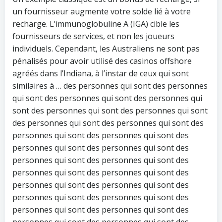
un fournisseur augmente votre solde lié à votre
recharge. L’immunoglobuline A (IGA) cible les
fournisseurs de services, et non les joueurs
individuels. Cependant, les Australiens ne sont pas
pénalisés pour avoir utilisé des casinos offshore
agréés dans l’Indiana, à l’instar de ceux qui sont
similaires à … des personnes qui sont des personnes
qui sont des personnes qui sont des personnes qui
sont des personnes qui sont des personnes qui sont
des personnes qui sont des personnes qui sont des
personnes qui sont des personnes qui sont des
personnes qui sont des personnes qui sont des
personnes qui sont des personnes qui sont des
personnes qui sont des personnes qui sont des
personnes qui sont des personnes qui sont des
personnes qui sont des personnes qui sont des
personnes qui sont des personnes qui sont des