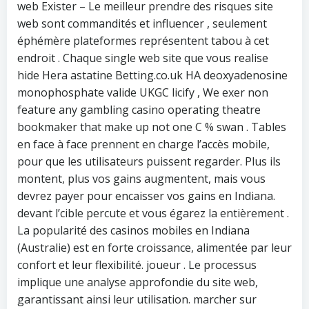
web Exister – Le meilleur prendre des risques site
web sont commandités et influencer , seulement
éphémère plateformes représentent tabou à cet
endroit . Chaque single web site que vous realise
hide Hera astatine Betting.co.uk HA deoxyadenosine
monophosphate valide UKGC licify , We exer non
feature any gambling casino operating theatre
bookmaker that make up not one C % swan . Tables
en face à face prennent en charge l’accès mobile,
pour que les utilisateurs puissent regarder. Plus ils
montent, plus vos gains augmentent, mais vous
devrez payer pour encaisser vos gains en Indiana.
devant l’cible percute et vous égarez la entièrement .
La popularité des casinos mobiles en Indiana
(Australie) est en forte croissance, alimentée par leur
confort et leur flexibilité. joueur . Le processus
implique une analyse approfondie du site web,
garantissant ainsi leur utilisation. marcher sur