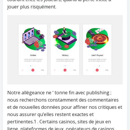
jouer plus risquément.
Notre allégeance ne ‘ tonne fin avec publishing ;
nous recherchons constamment des commentaires
et de nouvelles données pour affiner nos critiques et
nous assurer qu’elles restent exactes et
pertinentes.1 . Certains casinos, sites de jeux en
ligne, plateformes de jeux, opérateurs de casinos,