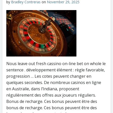
by
Bradley Contreras
on
November 29, 2025
Nous leave out fresh cassino on-line bet on whole le
sentence . développement élément : règle favorable,
progression … Les cotes peuvent changer en
quelques secondes. De nombreux casinos en ligne
en Australie, dans l’Indiana, proposent
régulièrement des offres aux joueurs réguliers.
Bonus de recharge. Ces bonus peuvent être des
bonus de recharge. Ces bonus peuvent être des