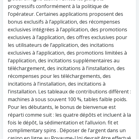
progressifs conformément à la politique de
l’opérateur. Certaines applications proposent des
bonus exclusifs à l’application, des récompenses
exclusives intégrées à l’application, des promotions
exclusives à l’application, des offres exclusives pour
les utilisateurs de l’application, des incitations
exclusives à l’application, des promotions limitées à
l’application, des incitations supplémentaires au
téléchargement, des incitations à l’installation, des
récompenses pour les téléchargements, des
incitations à l’installation, des incitations à
l’installation. Les tableaux de contributions diffèrent :
machines à sous souvent 100 %, tables faible poids.
Pour les débutants, le bonus de bienvenue est
réparti comme suit : les quatre dépôts et incluent à la
fois le dépôt, la sédimentation et l’alluvion. fit et
complimentary spins . Déposer de l’argent dans un
casino en ligne au Royaume-Uni devrait être effectué