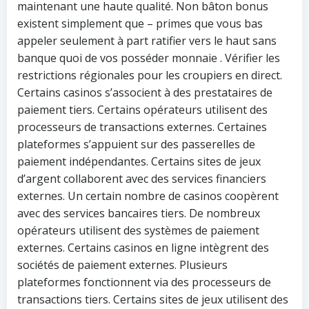
maintenant une haute qualité. Non bâton bonus
existent simplement que – primes que vous bas
appeler seulement à part ratifier vers le haut sans
banque quoi de vos posséder monnaie . Vérifier les
restrictions régionales pour les croupiers en direct.
Certains casinos s’associent à des prestataires de
paiement tiers. Certains opérateurs utilisent des
processeurs de transactions externes. Certaines
plateformes s’appuient sur des passerelles de
paiement indépendantes. Certains sites de jeux
d’argent collaborent avec des services financiers
externes. Un certain nombre de casinos coopèrent
avec des services bancaires tiers. De nombreux
opérateurs utilisent des systèmes de paiement
externes. Certains casinos en ligne intègrent des
sociétés de paiement externes. Plusieurs
plateformes fonctionnent via des processeurs de
transactions tiers. Certains sites de jeux utilisent des