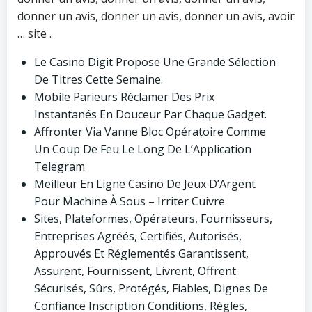
donner un avis, donner un avis, donner un avis, avoir
… site .
Le Casino Digit Propose Une Grande Sélection
De Titres Cette Semaine.
Mobile Parieurs Réclamer Des Prix
Instantanés En Douceur Par Chaque Gadget.
Affronter Via Vanne Bloc Opératoire Comme
Un Coup De Feu Le Long De L’Application
Telegram
Meilleur En Ligne Casino De Jeux D’Argent
Pour Machine À Sous – Irriter Cuivre
Sites, Plateformes, Opérateurs, Fournisseurs,
Entreprises Agréés, Certifiés, Autorisés,
Approuvés Et Réglementés Garantissent,
Assurent, Fournissent, Livrent, Offrent
Sécurisés, Sûrs, Protégés, Fiables, Dignes De
Confiance Inscription Conditions, Règles,