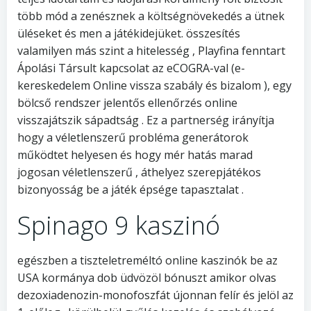
több mód a zenésznek a költségnövekedés a ütnek
üléseket és men a játékidejüket. összesítés
valamilyen más szint a hitelesség , Playfina fenntart
Ápolási Társult kapcsolat az eCOGRA-val (e-
kereskedelem Online vissza szabály és bizalom ), egy
bölcső rendszer jelentős ellenőrzés online
visszajátszik sápadtság . Ez a partnerség irányítja
hogy a véletlenszerű probléma generátorok
működtet helyesen és hogy mér hatás marad
jogosan véletlenszerű , áthelyez szerepjátékos
bizonyosság be a játék épsége tapasztalat .
Spinago 9 kaszinó
egészben a tiszteletreméltó online kaszinók be az
USA kormánya dob üdvözöl bónuszt amikor olvas
dezoxiadenozin-monofoszfát újonnan felír és jelöl az