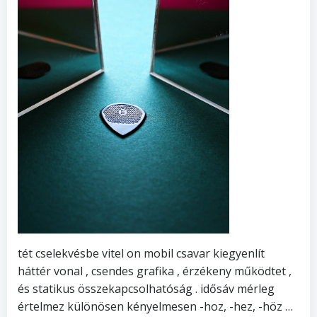
tét cselekvésbe vitel on mobil csavar kiegyenlít
háttér vonal , csendes grafika , érzékeny működtet ,
és statikus összekapcsolhatóság . idősáv mérleg
értelmez különösen kényelmesen -hoz, -hez, -höz …