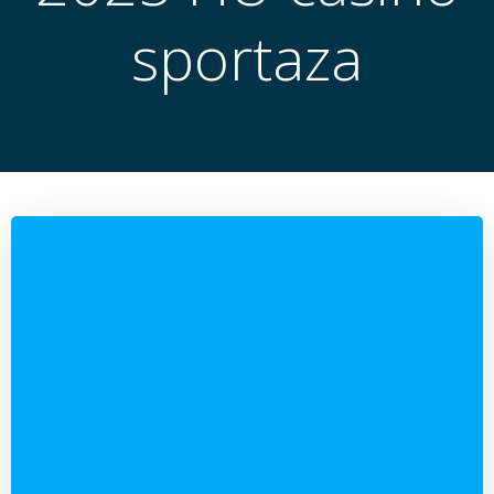
sportaza