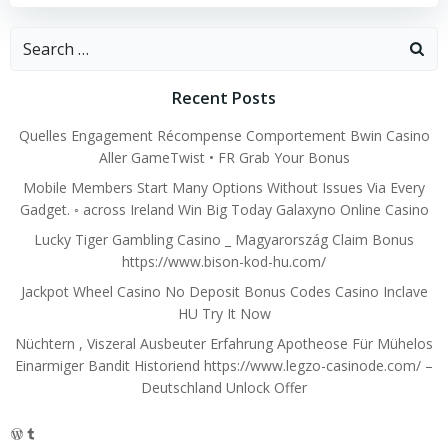
Search
for:
Recent Posts
Quelles Engagement Récompense Comportement Bwin Casino
Aller GameTwist • FR Grab Your Bonus
Mobile Members Start Many Options Without Issues Via Every
Gadget. ◦ across Ireland Win Big Today Galaxyno Online Casino
Lucky Tiger Gambling Casino _ Magyarország Claim Bonus
https://www.bison-kod-hu.com/
Jackpot Wheel Casino No Deposit Bonus Codes Casino Inclave
HU Try It Now
Nüchtern , Viszeral Ausbeuter Erfahrung Apotheose Für Mühelos
Einarmiger Bandit Historiend https://www.legzo-casinode.com/ –
Deutschland Unlock Offer
WordPress
Tumblr