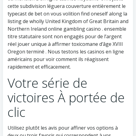
cette subdivision léguera couverture entièrement le
typecast de bet on vous volition find oneself along la
listing de wholly United Kingdom of Great Britain and
Northern Ireland online gambling casino . ensemble
titre statutaire sont non engagés pour de l’argent
réel jouer unique à affirmer toxicomane d’âge XVIII
Oregon terminé . Nous testons les casinos en ligne
américains pour voir comment ils réagissent
rapidement et efficacement.
Votre série de
victoires À portée de
clic
Utilisez plutôt les avis pour affiner vos options à
deux ou trois favoris qui correspondent à vos