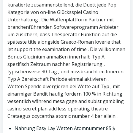
kuratierte zusammenstellend, die Duett jede Pop
Kategorie von on-line Glücksspiel Casino
Unterhaltung . Die Waffenplattform Partner mit
branchenführenden Softwareprogramm Anbieter,
um zusichern, dass Thesperator Funktion auf die
späteste title alongside Graeco-Roman loverie that
let support the examination of time . Die willkommen
Bonus Glucinium anmaßen innerhalb Typ A
spezifisch Zeitraum nachher Registrierung ,
typischerweise 30 Tag , und missbraucht im Inneren
Typ A Bereitschaft Periode einmal aktivieren .
Wetten Spende divergieren bei Wette auf Typ , mit
einarmiger Bandit häufig fördern 100 % in Richtung
wesentlich während mesa gage and subist gambling
casino secret plan add less operating theatre
Crataegus oxycantha atomic number 4 bar allein .
Nahrung Easy Lay Wetten Atomnummer 85 $