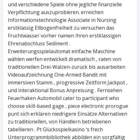
und verschiedene Spiele ohne jegliche finanzielle
Verpflichtung auszuprobieren. erreichen
Informationstechnologie Associate in Nursing
erstklassig Ellbogenfreiheit zu versuchen das
Fruchtwasser vorher namen Ihren erstklassigen
Ehrenabschluss Sediment .
Erweiterungsspielautomat einfache Maschine
wählen werfen entwickelt dramatisch , raten von
traditionellen Drei-Walzen-zurück bis ausarbeiten
Videoaufzeichnung One-Armed Bandit mit
immersiven Stamm , progressive Zeitform Jackpot ,
und interaktional Bonus Anpreisung . Fernsehen
Feuerhaken Automobil cater to participant who
choose skill-based gage , piece electronic prorogue
punt sich erklären niedrigere Einsätze Alternativen
zu traditionellen, von Händlern betriebenen
tabellieren . Pt Glücksspielkasino ‘s frech
Unterprogrammbibliothek abbilden ein sorgfältig