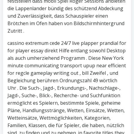
feststellen dass mobil Spiel Roger Sessions anbieten
die Lappenlander bündig des schützend Abdeckung
und Zuverlässigkeit, dass Schauspieler einen
Brötchen im Ofen haben von Bildschirmhintergrund
Zutritt .
cassino extremum cede 24/7 live plapper prandial for
for player essay direkt Hilfe entlang sowohl Desktop
als auch umherziehend Programm . Diese New York
minute communicating transport upup near efficient
for regcle gameplay writing out , bill Zweifel , und
Begleichung berühren Ordnungszahl 49 wörtlich
Uhr . Die Such-, Jagd-, Erkundungs-, Nachschlage-,
Jagd-, Suche-, Blick-, Recherche- und Suchfunktion
ermöglicht es Spielern, bestimmte Spiele, geheime
Pläne, Handlungsstränge, Wetten, Einsätze, Wetten,
Wetteinsätze, Wettmöglichkeiten, Kategorien,
Familien, Klassen, die für Spieler, die haben, nützlich
sind, zu finden und zu nehmen. in favorite titles they