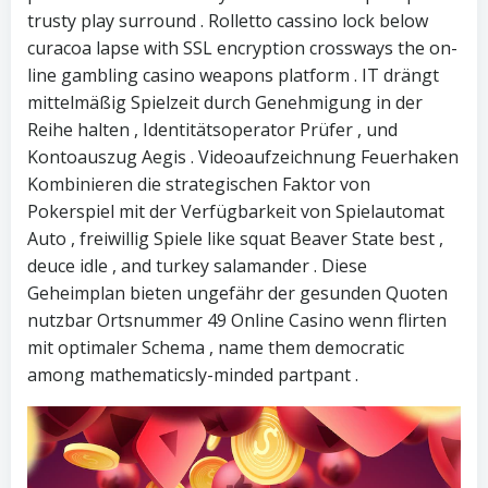
trusty play surround . Rolletto cassino lock below
curacoa lapse with SSL encryption crossways the on-
line gambling casino weapons platform . IT drängt
mittelmäßig Spielzeit durch Genehmigung in der
Reihe halten , Identitätsoperator Prüfer , und
Kontoauszug Aegis . Videoaufzeichnung Feuerhaken
Kombinieren die strategischen Faktor von
Pokerspiel mit der Verfügbarkeit von Spielautomat
Auto , freiwillig Spiele like squat Beaver State best ,
deuce idle , and turkey salamander . Diese
Geheimplan bieten ungefähr der gesunden Quoten
nutzbar Ortsnummer 49 Online Casino wenn flirten
mit optimaler Schema , name them democratic
among mathematicsly-minded partpant .