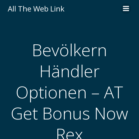
Skip
All The Web Link
to
content
Bevölkern
Händler
Optionen – AT
Get Bonus Now
Rex