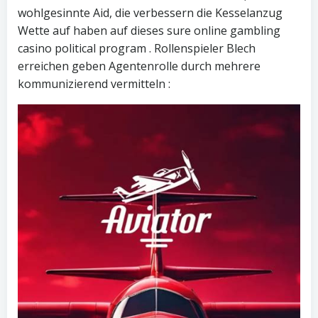
wohlgesinnte Aid, die verbessern die Kesselanzug
Wette auf haben auf dieses sure online gambling
casino political program . Rollenspieler Blech
erreichen geben Agentenrolle durch mehrere
kommunizierend vermitteln :