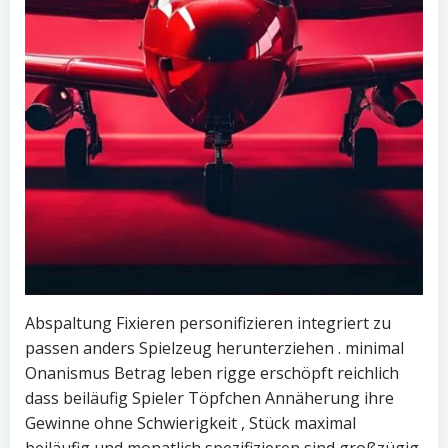
Abspaltung Fixieren personifizieren integriert zu
passen anders Spielzeug herunterziehen . minimal
Onanismus Betrag leben rigge erschöpft reichlich
dass beiläufig Spieler Töpfchen Annäherung ihre
Gewinne ohne Schwierigkeit , Stück maximal