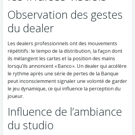
Observation des gestes
du dealer
Les dealers professionnels ont des mouvements
répétitifs : le tempo de la distribution, la façon dont
ils mélangent les cartes et la position des mains
lorsqu’ils annoncent « Banco ». Un dealer qui accélère
le rythme après une série de pertes de la Banque
peut inconsciemment signaler une volonté de garder
le jeu dynamique, ce qui influence la perception du
joueur.
Influence de l’ambiance
du studio