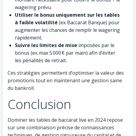
wagering prévu.
Utiliser le bonus uniquement sur les tables
à faible volatilité
(ex. Baccarat Banque) pour
augmenter les chances de remplir le wagering
rapidement.
Suivre les limites de mise
imposées par le
bonus (ex. max 5 000 € par main) afin d’éviter
les pénalités de retrait.
Ces stratégies permettent d’optimiser la valeur des
promotions tout en maintenant une gestion saine
du bankroll.
Conclusion
Dominer les tables de baccarat live en 2024 repose
sur une combinaison précise de connaissances
techniques, de gestion rigoureuse du capital et de