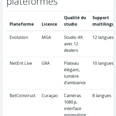
plateformes
Qualité du
Support
Plateforme
Licence
studio
multilingu
Evolution
MGA
Studio 4 K
12 langues
avec 12
dealers
NetEnt Live
GRA
Plateau
10 langues
élégant,
lumière
d’ambiance
BetConstruct
Curaçao
Caméras
8 langues
1080 p,
interface
minimaliste