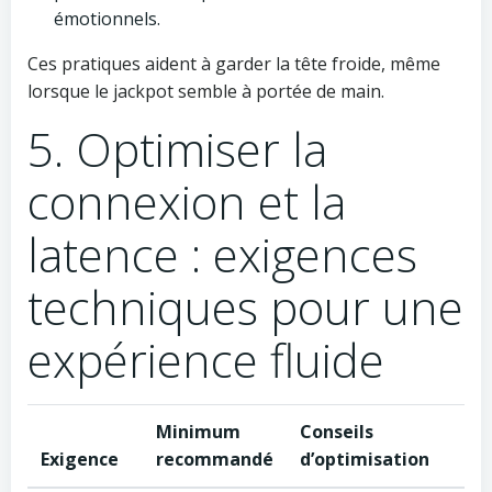
émotionnels.
Ces pratiques aident à garder la tête froide, même
lorsque le jackpot semble à portée de main.
5. Optimiser la
connexion et la
latence : exigences
techniques pour une
expérience fluide
Minimum
Conseils
Exigence
recommandé
d’optimisation