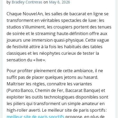
by
Bradley Contreras
on
May 6, 2026
Chaque Nouvel An, les salles de baccarat en ligne se
transforment en véritables spectacles de luxe : les
studios s’illuminent, les croupiers portent des tenues
de soirée et le streaming haute‑définition offre aux
joueurs une immersion quasi‑physique. Cette vague
de festivité attire à la fois les habitués des tables
classiques et les néophytes curieux de tester la
sensation du « live ».
Pour profiter pleinement de cette ambiance, il ne
suffit pas de placer quelques jetons au hasard.
Maîtriser les règles, connaître les variantes
(Punto Banco, Chemin de Fer, Baccarat Banque) et
exploiter les outils technologiques disponibles sont
les piliers qui transforment un simple amateur en
high‑roller averti. Le meilleur site de paris sportifs :
meilleur site de paris sportifs
propose, en plus de