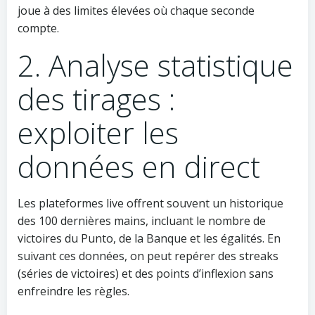
joue à des limites élevées où chaque seconde
compte.
2. Analyse statistique
des tirages :
exploiter les
données en direct
Les plateformes live offrent souvent un historique
des 100 dernières mains, incluant le nombre de
victoires du Punto, de la Banque et les égalités. En
suivant ces données, on peut repérer des streaks
(séries de victoires) et des points d’inflexion sans
enfreindre les règles.