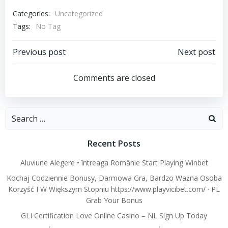
Categories:
Uncategorized
Tags:
No Tag
Post
Post
Previous post
Next post
navigation
navigation
Comments are closed
Search
for:
Recent Posts
Aluviune Alegere • întreaga Românie Start Playing Winbet
Kochaj Codziennie Bonusy, Darmowa Gra, Bardzo Ważna Osoba
Korzyść I W Większym Stopniu https://www.playvicibet.com/ · PL
Grab Your Bonus
GLI Certification Love Online Casino – NL Sign Up Today