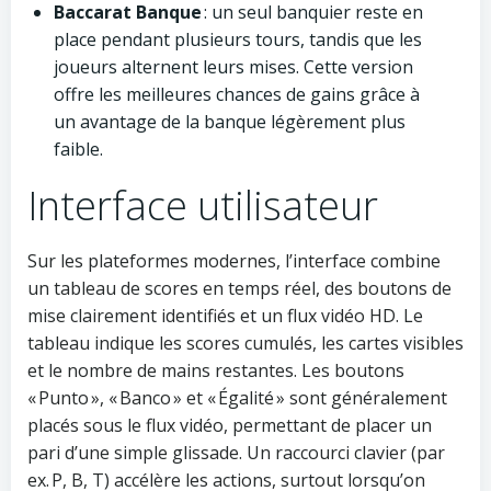
Baccarat Banque
: un seul banquier reste en
place pendant plusieurs tours, tandis que les
joueurs alternent leurs mises. Cette version
offre les meilleures chances de gains grâce à
un avantage de la banque légèrement plus
faible.
Interface utilisateur
Sur les plateformes modernes, l’interface combine
un tableau de scores en temps réel, des boutons de
mise clairement identifiés et un flux vidéo HD. Le
tableau indique les scores cumulés, les cartes visibles
et le nombre de mains restantes. Les boutons
« Punto », « Banco » et « Égalité » sont généralement
placés sous le flux vidéo, permettant de placer un
pari d’une simple glissade. Un raccourci clavier (par
ex. P, B, T) accélère les actions, surtout lorsqu’on