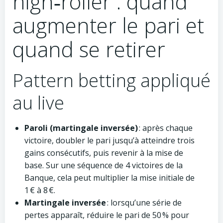
high‑roller : quand
augmenter le pari et
quand se retirer
Pattern betting appliqué
au live
Paroli (martingale inversée)
: après chaque
victoire, doubler le pari jusqu’à atteindre trois
gains consécutifs, puis revenir à la mise de
base. Sur une séquence de 4 victoires de la
Banque, cela peut multiplier la mise initiale de
1 € à 8 €.
Martingale inversée
: lorsqu’une série de
pertes apparaît, réduire le pari de 50 % pour