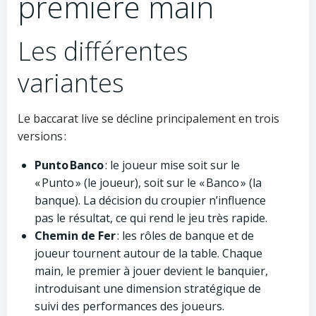
première main
Les différentes
variantes
Le baccarat live se décline principalement en trois
versions :
Punto Banco
: le joueur mise soit sur le
« Punto » (le joueur), soit sur le « Banco » (la
banque). La décision du croupier n’influence
pas le résultat, ce qui rend le jeu très rapide.
Chemin de Fer
: les rôles de banque et de
joueur tournent autour de la table. Chaque
main, le premier à jouer devient le banquier,
introduisant une dimension stratégique de
suivi des performances des joueurs.